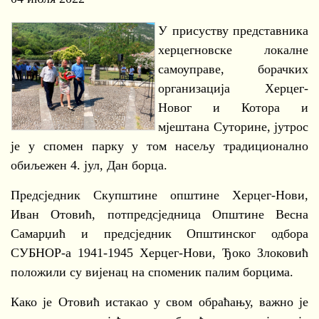
У присуству представника
херцегновске локалне
самоуправе, борачких
организација Херцег-
Новог и Котора и
мјештана Суторине, јутрос
је у спомен парку у том насељу традиционално
обиљежен 4. јул, Дан борца.
Предсједник Скупштине општине Херцег-Нови,
Иван Отовић, потпредсједница Општине Весна
Самарџић и предсједник Општинског одбора
СУБНОР-а 1941-1945 Херцег-Нови, Ђоко Злоковић
положили су вијенац на споменик палим борцима.
Како је Отовић истакао у свом обраћању, важно је