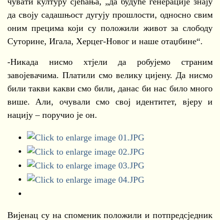
чувати културу сјећања, „да будуће генерације знају
да своју садашњост дугују прошлости, односно свим
оним прецима који су положили живот за слободу
Суторине, Игала, Херцег-Новог и наше отаџбине“.
-Никада нисмо хтјели да робујемо страним
завојевачима. Платили смо велику цијену. Да нисмо
били такви какви смо били, данас би нас било много
више. Али, очували смо свој идентитет, вјеру и
нацију – поручио је он.
Вијенац су на споменик положили и потпредсједник