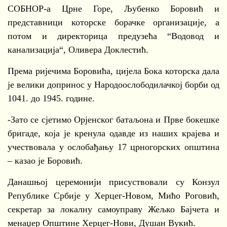
СОБНОР-а Црне Горе, Љубенко Боровић и
представници которске борачке организације, а
потом и директорица предузећа “Водовод и
канализација“, Оливера Доклестић.
Према ријечима Боровића, цијела Бока которска дала
је велики допринос у Народоослободилачкој борби од
1041. до 1945. године.
-Зато се сјетимо Орјенског батаљона и Прве бокешке
бригаде, која је кренула одавде из наших крајева и
учествовала у ослобађању 17 црногорских општина
– казао је Боровић.
Данашњој церемонији присуствовали су Конзул
Републике Србије у Херцег-Новом, Мићо Роговић,
секретар за локалну самоуправу Жељко Бајчета и
менаџер Општине Херцег-Нови, Душан Вукић.