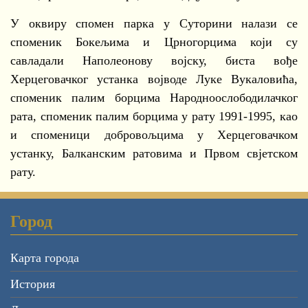
У оквиру спомен парка у Суторини налази се
споменик Бокељима и Црногорцима који су
савладали Наполеонову војску, биста вође
Херцеговачког устанка војводе Луке Вукаловића,
споменик палим борцима Народноослободилачког
рата, споменик палим борцима у рату 1991-1995, као
и споменици добровољцима у Херцеговачком
устанку, Балканским ратовима и Првом свјетском
рату.
Город
Карта города
История