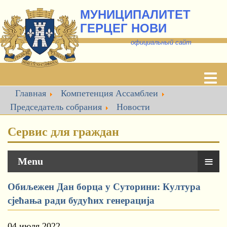
МУНИЦИПАЛИТЕТ
ГЕРЦЕГ НОВИ
о
фициальный сайт
Главная
Компетенция Ассамблеи
Председатель собрания
Новости
Сервис для граждан
≡
Menu
Обиљежен Дан борца у Суторини: Култура
сјећања ради будућих генерација
04 июля 2022