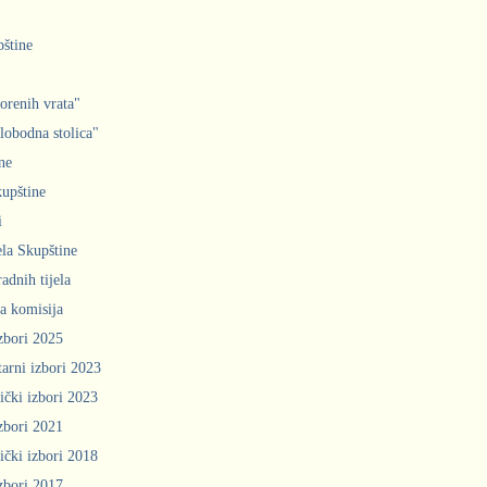
pštine
orenih vrata"
slobodna stolica"
ne
upštine
i
ela Skupštine
adnih tijela
a komisija
zbori 2025
arni izbori 2023
ički izbori 2023
zbori 2021
ički izbori 2018
zbori 2017