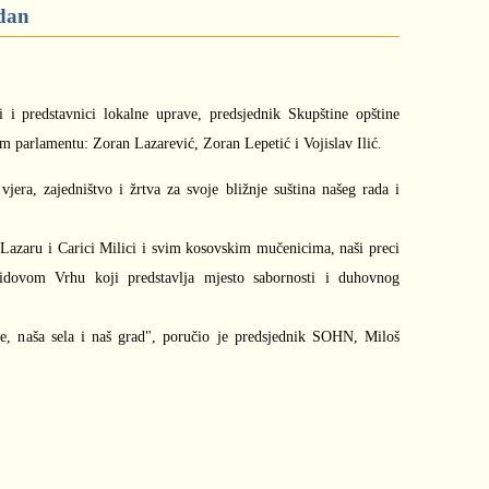
vdan
li i predstavnici lokalne uprave, predsjednik Skupštine opštine
 parlamentu: Zoran Lazarević, Zoran Lepetić i Vojislav Ilić.
era, zajedništvo i žrtva za svoje bližnje suština našeg rada i
azaru i Carici Milici i svim kosovskim mučenicima, naši preci
idovom Vrhu koji predstavlja mjesto sabornosti i duhovnog
ge, naša sela i naš grad", poručio je predsjednik SOHN, Miloš