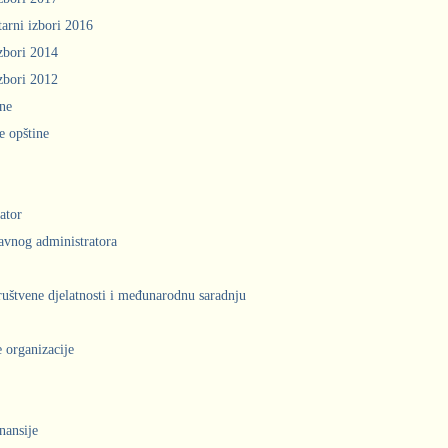
arni izbori 2016
zbori 2014
zbori 2012
ine
e opštine
ator
avnog administratora
društvene djelatnosti i međunarodnu saradnju
 organizacije
inansije