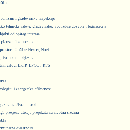
štine
urbanizam i građevinsku inspekciju
čko tehnički uslovi, građevinske, upotrebne dozvole i legalizacija
bjekti od opšteg interesa
 planska dokumentacija
prostora Opštine Herceg Novi
privremenih objekata
ntski uslovi EKIP, EPCG i RVS
abla
kologiju i energetsku efikasnost
ojekata na životnu sredinu
iga procjena uticaja projekata na životnu sredinu
abla
komunalne djelatnosti