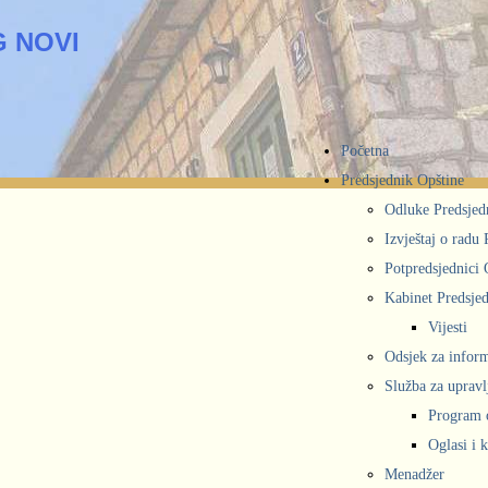
 NOVI
Početna
Predsjednik Opštine
Odluke Predsjed
Izvještaj o radu
Potpredsjednici 
Kabinet Predsjed
Vijesti
Odsjek za inform
Služba za upravl
Program 
Oglasi i 
Menadžer