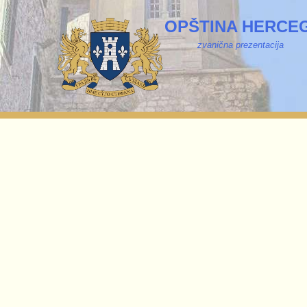
OPŠTINA HERCEG
zvanična prezentacija