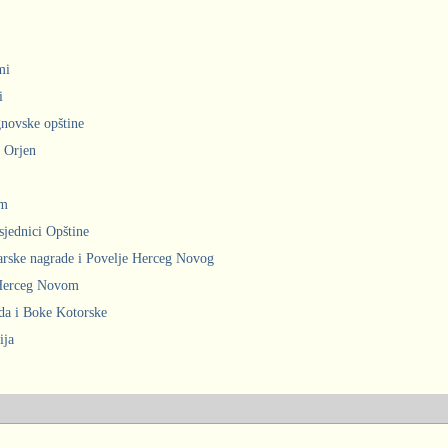
mi
i
gnovske opštine
i Orjen
om
sjednici Opštine
arske nagrade i Povelje Herceg Novog
 Herceg Novom
ada i Boke Kotorske
ija