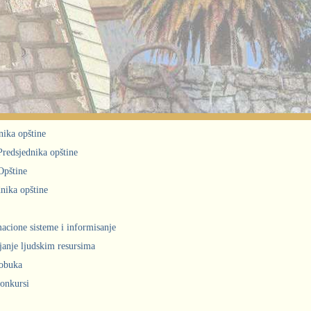
nika opštine
 Predsjednika opštine
Opštine
nika opštine
acione sisteme i informisanje
janje ljudskim resursima
obuka
konkursi