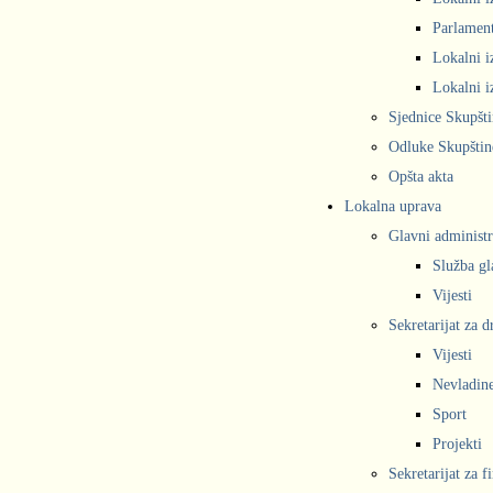
Parlament
Lokalni i
Lokalni i
Sjednice Skupšt
Odluke Skupštin
Opšta akta
Lokalna uprava
Glavni administr
Služba gl
Vijesti
Sekretarijat za 
Vijesti
Nevladine
Sport
Projekti
Sekretarijat za f