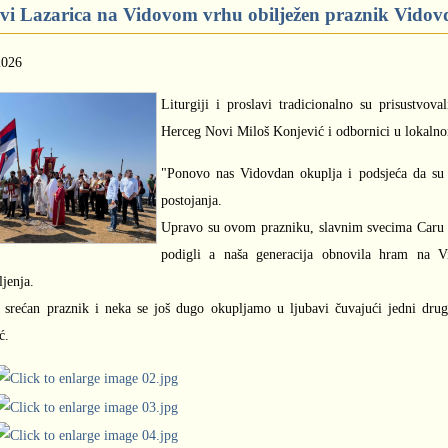
vi Lazarica na Vidovom vrhu obilježen praznik Vido
2026
Liturgiji i proslavi tradicionalno su prisustvova
Herceg Novi Miloš Konjević i odbornici u lokalnom
"Ponovo nas Vidovdan okuplja i podsjeća da su vj
postojanja.
Upravo su ovom prazniku, slavnim svecima Caru L
podigli a naša generacija obnovila hram na V
ljenja.
 srećan praznik i neka se još dugo okupljamo u ljubavi čuvajući jedni dru
ć.