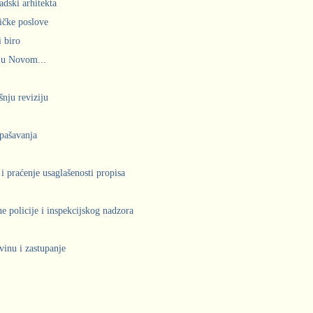
adski arhitekta
ičke poslove
 biro
 u Novom...
šnju reviziju
spašavanja
 i praćenje usaglašenosti propisa
 policije i inspekcijskog nadzora
vinu i zastupanje