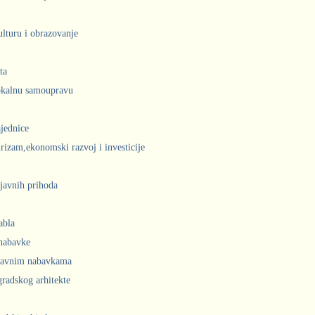
ulturu i obrazovanje
ta
lokalnu samoupravu
jednice
urizam,ekonomski razvoj i investicije
javnih prihoda
abla
 nabavke
 javnim nabavkama
radskog arhitekte