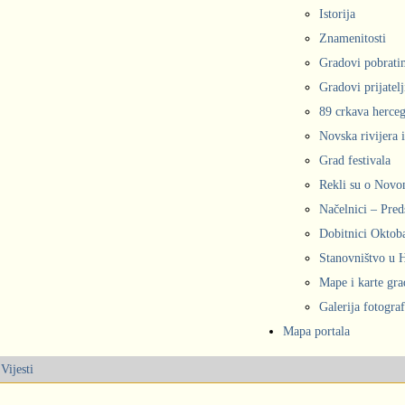
Istorija
Znamenitosti
Gradovi pobrati
Gradovi prijatelj
89 crkava herce
Novska rivijera 
Grad festivala
Rekli su o Nov
Načelnici – Pred
Dobitnici Oktob
Stanovništvo u
Mape i karte gr
Galerija fotograf
Mapa portala
Vijesti