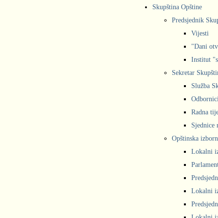
Skupština Opštine
Predsjednik Sku
Vijesti
"Dani otv
Institut "
Sekretar Skupšti
Služba Sk
Odbornic
Radna tij
Sjednice r
Opštinska izborn
Lokalni i
Parlament
Predsjedn
Lokalni i
Predsjedn
Lokalni i