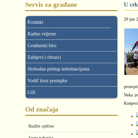
Servis za građane
U crk
29 jun 
Kontakt
Radno vrijeme
Građanski biro
Zahtjevi i obrasci
Slobodan pristup informacijama
Vodič kroz postupke
prosvjet
GIS
Neka je
Konjevi
Od značaja
Budžet opštine
Javne nabavke