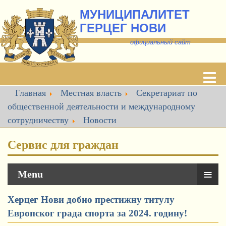
МУНИЦИПАЛИТЕТ
ГЕРЦЕГ НОВИ
о
фициальный сайт
Главная
Местная власть
Секретариат по
общественной деятельности и международному
сотрудничеству
Новости
Сервис для граждан
≡
Menu
Херцег Нови добио престижну титулу
Европског града спорта за 2024. годину!