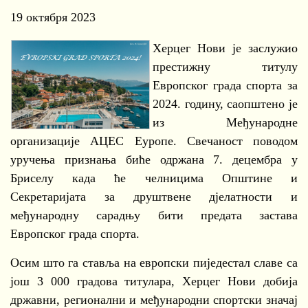
19 октября 2023
Херцег Нови је заслужио
престижну титулу
Европског града спорта за
2024. годину, саопштено је
из Међународне
организације АЦЕС Еуропе. Свечаност поводом
уручења признања биће одржана 7. децембра у
Бриселу када ће челницима Општине и
Секретаријата за друштвене дјелатности и
међународну сарадњу бити предата застава
Европског града спорта.
Осим што га ставља на европски пиједестал славе са
још 3 000 градова титулара, Херцег Нови добија
државни, регионални и међународни спортски значај