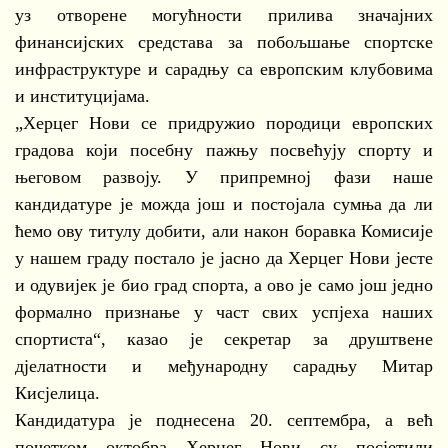
уз отворене могућности прилива значајних
финансијских средстава за побољшање спортске
инфраструктуре и сарадњу са европским клубовима
и институцијама.
„Херцег Нови се придружио породици европских
градова који посебну пажњу посвећују спорту и
његовом развоју. У припремној фази наше
кандидатуре је можда још и постојала сумња да ли
ћемо ову титулу добити, али након боравка Комисије
у нашем граду постало је јасно да Херцег Нови јесте
и одувијек је био град спорта, а ово је само још једно
формално признање у част свих успјеха наших
спортиста“, казао је секретар за друштвене
дјелатности и међународну сарадњу Митар
Кисјелица.
Кандидатура је поднесена 20. септембра, а већ
почетком октобра Херцег Нови су посјетили