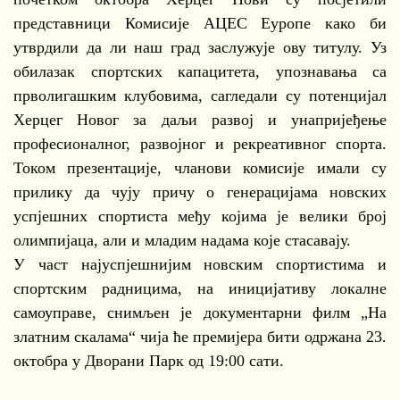
представници Комисије АЦЕС Еуропе како би
утврдили да ли наш град заслужује ову титулу. Уз
обилазак спортских капацитета, упознавања са
прволигашким клубовима, сагледали су потенцијал
Херцег Новог за даљи развој и унапријеђење
професионалног, развојног и рекреативног спорта.
Током презентације, чланови комисије имали су
прилику да чују причу о генерацијама новских
успјешних спортиста међу којима је велики број
олимпијаца, али и младим надама које стасавају.
У част најуспјешнијим новским спортистима и
спортским радницима, на иницијативу локалне
самоуправе, снимљен је документарни филм „На
златним скалама“ чија ће премијера бити одржана 23.
октобра у Дворани Парк од 19:00 сати.