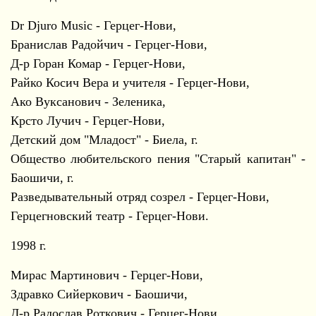
Dr Djuro Music - Герцег-Нови,
Бранислав Радойчич - Герцег-Нови,
Д-р Горан Комар - Герцег-Нови,
Райко Косич Вера и учителя - Герцег-Нови,
Ако Вуксанович - Зеленика,
Крсто Лучич - Герцег-Нови,
Детский дом "Младост" - Биела, г.
Общество любительского пения "Старый капитан" -
Баошичи, г.
Разведывательный отряд созрел - Герцег-Нови,
Герцегновский театр - Герцег-Нови.
1998 г.
Мирас Мартинович - Герцег-Нови,
Здравко Сийеркович - Баошичи,
Д-р Радослав Роткович - Герцег-Нови,