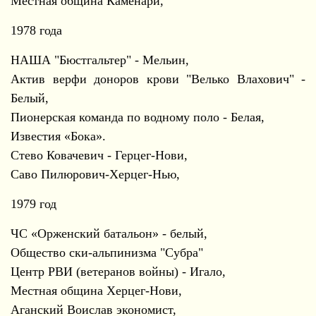
Местная община Каменари,
1978 года
НАША "Бюстгальтер" - Мельин,
Актив верфи доноров крови "Велько Влахович" -
Белый,
Пионерская команда по водному поло - Белая,
Известия «Бока».
Стево Ковачевич - Герцег-Нови,
Саво Пилюрович-Херцег-Нью,
1979 год
ЧС «Орженский батальон» - белый,
Общество ски-альпинизма "Субра"
Центр РВИ (ветеранов войны) - Игало,
Местная община Херцег-Нови,
Аганский Воислав экономист,