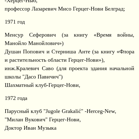
-Херцег-Нью,
профессор Лазаревич Мисо Герцег-Нови Белград;
1971 год
Менсур Сеферович (за книгу «Время войны,
Манойло Манойлович»)
Душан Попович и Стерниша Анте (за книгу «Флора
и растительность области Герцег-Нови»),
инж.Кралевич Саво (для проекта здания начальной
школы "Дасо Павичич")
Шахматный клуб-Герцег-Нови,
1972 года
Парусный клуб "Jugole Grakalić" -Herceg-New,
"Милан Вукович" Герцег-Нови,
Доктор Иван Музыка