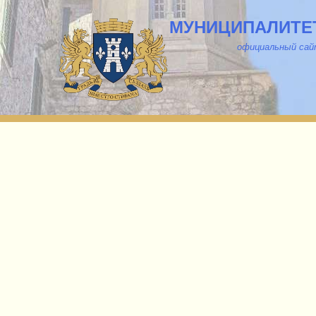
МУНИЦИПАЛИТЕТ
о
фициальный са