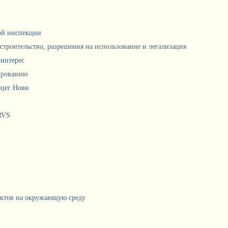
ной инспекции
 строительство, разрешения на использование и легализация
интерес
ированию
рцег Нови
RVS
ектов на окружающую среду