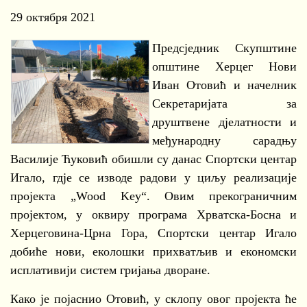
29 октября 2021
Предсједник Скупштине
општине Херцег Нови
Иван Отовић и начелник
Секретаријата за
друштвене дјелатности и
међународну сарадњу
Василије Ћуковић обишли су данас Спортски центар
Игало, гдје се изводе радови у циљу реализације
пројекта „Wood Key“. Овим прекограничним
пројектом, у оквиру програма Хрватска-Босна и
Херцеговина-Црна Гора, Спортски центар Игало
добиће нови, еколошки прихватљив и економски
исплативији систем гријања дворане.
Како је појаснио Отовић, у склопу овог пројекта ће