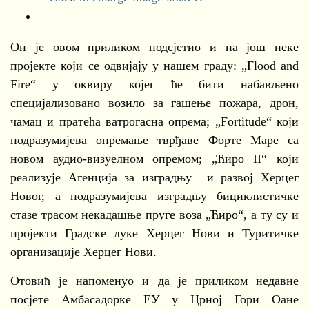
Он је овом приликом подсјетио и на још неке
пројекте који се одвијају у нашем граду: „Flood and
Fire“ у оквиру којег ће бити набављено
специјализовано возило за гашење пожара, дрон,
чамац и пратећа ватрогасна опрема; „Fortitude“ који
подразумијева опремање тврђаве Форте Маре са
новом аудио-визуелном опремом; „Ћиро II“ који
реализује Агенција за изградњу и развој Херцег
Новог, а подразумијева изградњу бициклистичке
стазе трасом некадашње пруге воза „Ћиро“, а ту су и
пројекти Градске луке Херцег Нови и Туритичке
организације Херцег Нови.
Отовић је напоменуо и да је приликом недавне
посјете Амбасадорке ЕУ у Црној Гори Оане