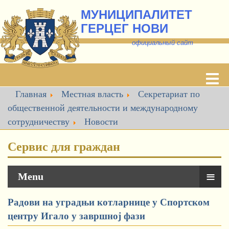
МУНИЦИПАЛИТЕТ
ГЕРЦЕГ НОВИ
о
фициальный сайт
Главная
Местная власть
Секретариат по
общественной деятельности и международному
сотрудничеству
Новости
Сервис для граждан
≡
Menu
Радови на уградњи котларнице у Спортском
центру Игало у завршној фази