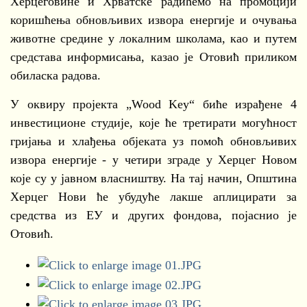
Херцеговине и Хрватске радићемо на промоцији
коришћења обновљивих извора енергије и очувања
животне средине у локалним школама, као и путем
средстава информисања, казао је Отовић приликом
обиласка радова.
У оквиру пројекта „Wood Key“ биће израђене 4
инвестиционе студије, које ће третирати могућност
гријања и хлађења објеката уз помоћ обновљивих
извора енергије - у четири зграде у Херцег Новом
које су у јавном власништву. На тај начин, Општина
Херцег Нови ће убудуће лакше аплицирати за
средства из ЕУ и других фондова, појаснио је
Отовић.