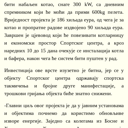
бити набаљен котао, снаге 300 kW, са дневним
спремником који ће моћи да прими 600kg пелета.
Вриједност пројекта је 186 хиљада еура, од чега је за
котао и пропратне радове издвојено 90 хиљада еура.
Завршен је цјевовод који ће повезивати котларницу
и економски простор Спортског центра, а кроз
наредних 10 до 15 дана очекује се инсталација котла
и бафера, након чега ће систем бити пуштен у рад.
Инвестиција ове врсте изузетно је битна, јер се у
објекту Спортског центра одржавају спортска
такмичења и бројне друге манифестације, а
трошкови гријања објекта биће знатно снижени.
-Главни циљ овог пројекта је да у јавним установама
и објектима почнемо да користимо обновљиве
изворе енергије. Заједно са колегама из Босне и