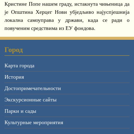
Кристине Попе нашем граду, истакнута чињеница да
је Општина Херцег Нови убједљиво најуспјешнија
локална самоуправа у држави, када се ради о
повученим средствима из ЕУ фондова.
Город
Карта города
История
Достопримечательности
Экскурсионные сайты
Парки и сады
Культурные мероприятия