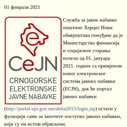
01 февраля 2021
Служба за јавне набавке
општине Херцег Нови
обавјештава понуђаче да је
Министарство финансија
и социјалног старања
почело од 01. јануара
2021. године са примјеном
новог електронског
система јавних набавки
(ЕСЈН), док ће портал
јавних набавки
(
http://portal.ujn.gov.me/delta2015/login.jsp
) остати у
функцији само за започете поступке јавних набавки,
који су на истом објављени.