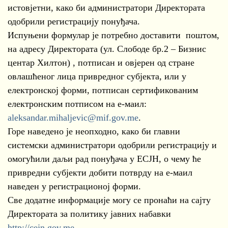
истовјетни, како би администратори Директората
одобрили регистрацију понуђача.
Испуњени формулар је потребно доставити поштом,
на адресу Директората (ул. Слободе бр.2 – Бизнис
центар Хилтон) , потписан и овјерен од стране
овлашћеног лица привредног субјекта, или у
електронској форми, потписан сертификованим
електронским потписом на е-маил:
aleksandar.mihaljevic@mif.gov.me
.
Горе наведено је неопходно, како би главни
системски администратори одобрили регистрацију и
омогућили даљи рад понуђача у ЕСЈН, о чему ће
привредни субјекти добити потврду на е-маил
наведен у регистрационој форми.
Све додатне информације могу се пронаћи на сајту
Директората за политику јавних набавки
http://cejn.gov.me
.