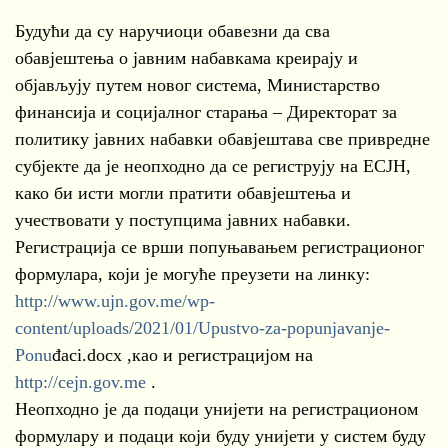
Будући да су наручиоци обавезни да сва
обавјештења о јавним набавкама креирају и
објављују путем новог система, Министарство
финансија и социјалног старања – Директорат за
политику јавних набавки обавјештава све привредне
субјекте да је неопходно да се региструју на ЕСЈН,
како би исти могли пратити обавјештења и
учествовати у поступцима јавних набавки.
Регистрација се врши попуњавањем регистрационог
формулара, који је могуће преузети на линку:
http://www.ujn.gov.me/wp-
content/uploads/2021/01/Upustvo-za-popunjavanje-
Ponu
đaci.docx ,као и регистрацијом на
http://cejn.gov.me
.
Неопходно је да подаци унијети на регистрационом
формулару и подаци који буду унијети у систем буду