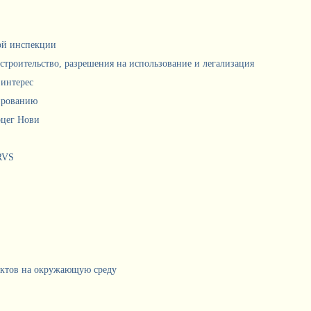
ной инспекции
 строительство, разрешения на использование и легализация
интерес
ированию
рцег Нови
RVS
ектов на окружающую среду