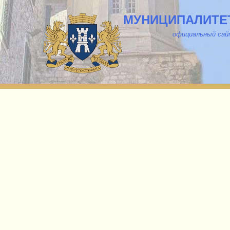
МУНИЦИПАЛИТЕТ
о
фициальный са