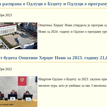
а расправа о Одлуци о Буџету и Одлуци о програму
бря 2023
Општина Херцег Нови утврдила је програм о
Нови за 2024. годину и Одлуке о програму ур
т буџета Општине Херцег Нови за 2023. годину 21,
бря 2022
Нацртом Одлуке о Буџету за 2023. укупна пр
милион еура, што је увећање за око 3 милион