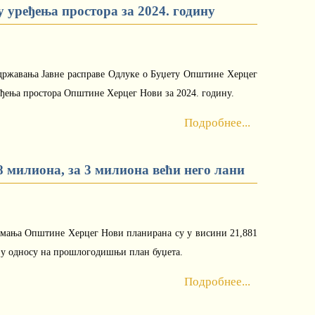
 уређења простора за 2024. годину
државања Јавне расправе Одлуке о Буџету Општине Херцег
еђења простора Општине Херцег Нови за 2024. годину.
Подробнее...
8 милиона, за 3 милиона већи него лани
имања Општине Херцег Нови планирана су у висини 21,881
а у односу на прошлогодишњи план буџета.
Подробнее...