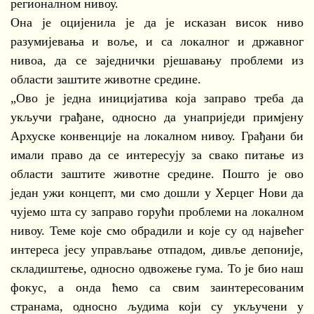
регионалном нивоу.
Она је оцијенила је да је исказан висок ниво
разумијевања и воље, и са локалног и државног
нивоа, да се заједнички рјешавању проблеми из
области заштите животне средине.
„Ово је једна иницијатива која заправо треба да
укључи грађане, односно да унаприједи примјену
Архуске конвенције на локалном нивоу. Грађани би
имали право да се интересују за свако питање из
области заштите животне средине. Пошто је ово
један ужи концепт, ми смо дошли у Херцег Нови да
чујемо шта су заправо горући проблеми на локалном
нивоу. Теме које смо обрадили и које су од највећег
интереса јесу управљање отпадом, дивље депоније,
складиштење, односно одвожење гума. То је био наш
фокус, а онда ћемо са свим заинтересованим
странама, односно људима који су укључени у