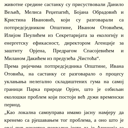
животне средине састанку су присуствовали Данило
Вељић, Мелиса Реџепагић, Бојана Обрадовић и
Кристина Ивановић, који су разговарали са
потпредсједником Општине, Иваном Отовићем,
Илијом Пеулићем из Секретаријата за екологију и
енергетску ефикасност, директором Агенције за
заштиту Орјена, Предрагом Спасојевићем и
Миланом Дакићем из предузећа „Чистоћа“.
Према ријечима потпредсједника Општине, Ивана
Отовића, на састанку се разговарало о процесу
уклањања нелегално складиштених гума на самој
граници Парка природе Орјен, што је озбиљан
еколошки проблем који постоји већ дужи временски
период.
„Као локална самоуправа имамо јасну намјеру да
кренемо са рјешавањем тог проблема, а оно што је
овај пут изузетно похвално јесте да је Агенција за