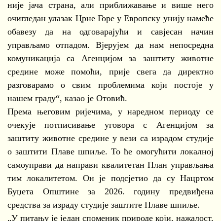
није јача страна, али приближавање и више него
очигледан улазак Црне Горе у Европску унију намеће
обавезу да на одговарајући и савјесан начин
управљамо отпадом. Вјерујем да нам непосредна
комуникација са Агенцијом за заштиту животне
средине може помоћи, прије свега да директно
разговарамо о свим проблемима који постоје у
нашем граду“, казао је Отовић.
Према његовим ријечима, у наредном периоду се
очекује потписивање уговора с Агенцијом за
заштиту животне средине у вези са израдом студије
о заштити Плаве шпиље. То ће омогућити локалној
самоуправи да направи квалитетан План управљања
тим локалитетом. Он је подсјетио да су Нацртом
Буџета Општине за 2026. годину предвиђена
средства за израду студије заштите Плаве шпиље.
„У питању је један споменик природе који, нажалост,