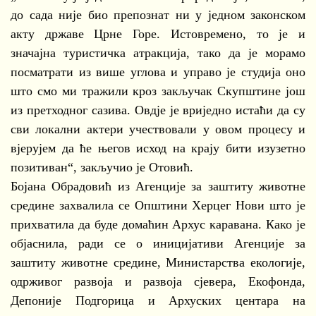
до сада није био препознат ни у једном законском
акту државе Црне Горе. Истовремено, то је и
значајна туристичка атракција, тако да је морамо
посматрати из више углова и управо је студија оно
што смо ми тражили кроз закључак Скупштине још
из претходног сазива. Овдје је вриједно истаћи да су
сви локални актери учествовали у овом процесу и
вјерујем да ће његов исход на крају бити изузетно
позитиван“, закључио је Отовић.
Бојана Обрадовић из Агенције за заштиту животне
средине захвалила се Општини Херцег Нови што је
прихватила да буде домаћин Архус каравана. Како је
објаснила, ради се о иницијативи Агенције за
заштиту животне средине, Министарства екологије,
одрживог развоја и развоја сјевера, Екофонда,
Депоније Подгорица и Архуских центара на