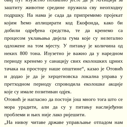
заштиту животне средине пружила сву неопходну
подршку. На нама је сада да припремимо пројекат
којим ћемо аплицирати код Екофонда, како би
добили одређена средства, те да кренемо са
процесом уклањања дијела гума које су нелегално
одложене на том мјесту. У питању је количина од
неких 800 тона. Изузетно је важно да у наредном
периоду кренемо у санацију свих еколошких црних
тачака на простору наше општине“, казао је Отовић
и додао је да је херцегновска локална управа у
претходном периоду спроводила еколошке акције
које су имале позитиван одјек.
Отовић је нагласио да постоји још много тога што се
мора урадити, али да су у питању наслијеђени
проблеми и њих није лако ријешити.
„На нивоу читаве државе управљање отпадом нам