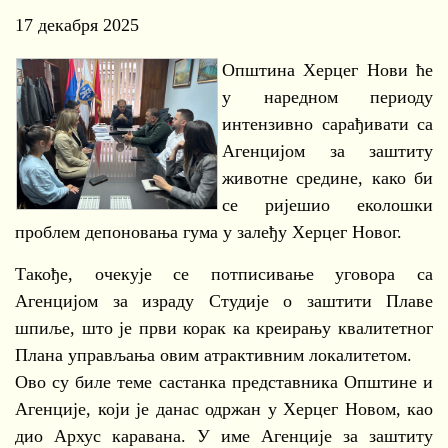
17 декабря 2025
Општина Херцег Нови ће
у наредном периоду
интензивно сарађивати са
Агенцијом за заштиту
животне средине, како би
се ријешио еколошки
проблем депоновања гума у залеђу Херцег Новог.
Такође, очекује се потписивање уговора са
Агенцијом за израду Студије о заштити Плаве
шпиље, што је први корак ка креирању квалитетног
Плана управљања овим атрактивним локалитетом.
Ово су биле теме састанка представника Општине и
Агенције, који је данас одржан у Херцег Новом, као
дио Архус каравана. У име Агенције за заштиту