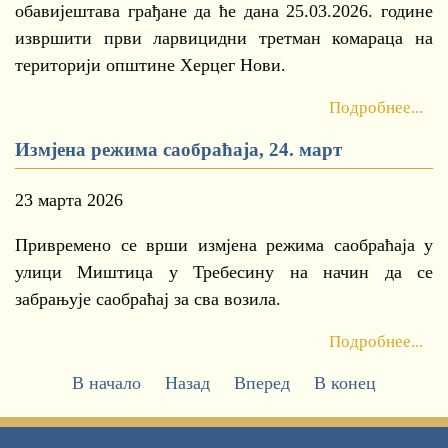
обавијештава грађане да ће дана 25.03.2026. године
извршити први ларвицидни третман комараца на
територији општине Херцег Нови.
Подробнее...
Измјена режима саобраћаја, 24. март
23 марта 2026
Привремено се врши измјена режима саобраћаја у
улици Миштица у Требесину на начин да се
забрањује саобраћај за сва возила.
Подробнее...
В начало
Назад
Вперед
В конец