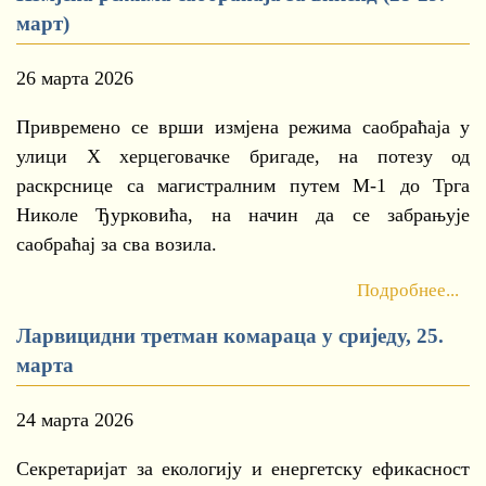
март)
26 марта 2026
Привремено се врши измјена режима саобраћаја у
улици X херцеговачке бригаде, на потезу од
раскрснице са магистралним путем М-1 до Трга
Николе Ђурковића, на начин да се забрањује
саобраћај за сва возила.
Подробнее...
Ларвицидни третман комараца у сриједу, 25.
марта
24 марта 2026
Секретаријат за екологију и енергетску ефикасност