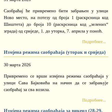
Саобраћај ће привремено бити забрањен у улици
Ново место, на потезу од броја 1 (раскрсница код
Шиштета) до броја 10 (раскрсница код „зелених“
зграда) од сриједе, 1. до уторка, 7. априла у поноћ.
Подробнее...
Измјена режима саобраћаја (уторак и сриједа)
30 марта 2026
Привремено се врши измјена режима саобраћаја у
улици Сава Бајковића на начин да се забрањује
саобраћај за сва возила.
Подробнее...
Измјена режима саобраћаја за викенд (28-29.