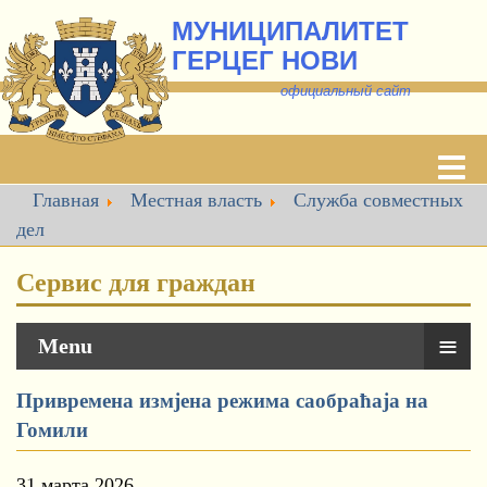
МУНИЦИПАЛИТЕТ
ГЕРЦЕГ НОВИ
о
фициальный сайт
Главная
Местная власть
Служба совместных
дел
Сервис для граждан
≡
Menu
Привремена измјена режима саобраћаја на
Гомили
31 марта 2026