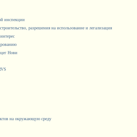
ной инспекции
 строительство, разрешения на использование и легализация
интерес
ированию
рцег Нови
RVS
ектов на окружающую среду