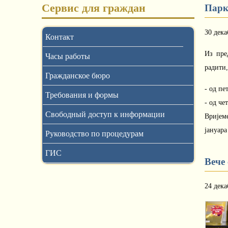
Сервис для граждан
Парк
30 дека
Контакт
Из пре
Часы работы
радити
Гражданское бюро
- од пе
Требования и формы
- од че
Свободный доступ к информации
Вријем
јануар
Руководство по процедурам
ГИС
Вече
24 дека