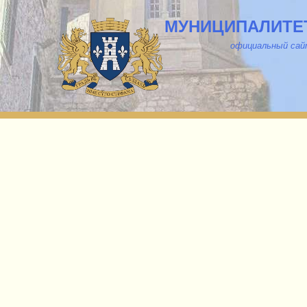
МУНИЦИПАЛИТЕТ
о
фициальный са