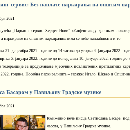
инг сервис: Без наплате паркирања на општим п
бря 2021
дузећа „Паркинг сервис Херцег Нови“ обавјештавају да током новог
, а паркирање на општим паркиралиштима се неће наплаћивати и то:
тка 31. децембра 2021. године од 14 часова до уторка 4. јануара 2022. год
твртка 6. јануара 2022. године до понедјељка 10. јануара 2022. године д
е толеранције за продужавање мјесечних повлаштених претплатних карт
а 2022. године. Посебна паркиралишта – гараже: Игало, Шквер и Општин
 са Басаром у Павиљону Градске музике
бря 2021
Књижевно вече писца Светислава Басаре, под 
часова, у Павиљону Градске музике.