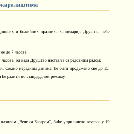
аркиралиштима
одишњих и божићних празника канцеларије Друштва неће
ине до 7 часова;
о 7 часова, од када Друштво наставља са редовним радом;
и, сходно нерадним данима, ће бити продужено све до 15.
а ће радити по стандардном режиму.
називом „Вече са Басаром“, биће уприличено вечерас у 19