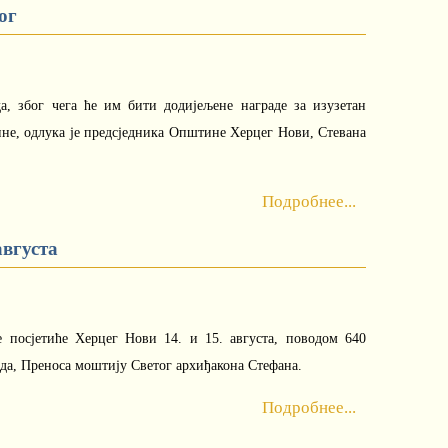
ог
а, због чега ће им бити додијељене награде за изузетан
е, одлука је предсједника Општине Херцег Нови, Стевана
Подробнее...
августа
 посјетиће Херцег Нови 14. и 15. августа, поводом 640
ада, Преноса моштију Светог архиђакона Стефана.
Подробнее...