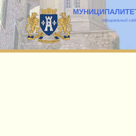
МУНИЦИПАЛИТЕТ
о
фициальный са