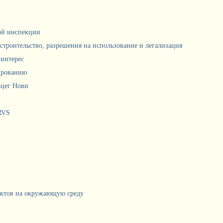
ной инспекции
 строительство, разрешения на использование и легализация
интерес
ированию
рцег Нови
RVS
ектов на окружающую среду