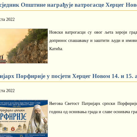
сједник Општине награђује ватрогасце Херцег Нов
ста 2022
Новски ватрогасци су овог љета хероји град
допринос спашавању и заштити људи и имовин
Катића.
јарх Порфирије у посјети Херцег Новом 14. и 15. 
ста 2022
Његова Светост Патријарх српски Порфирије
година од оснивања града и славе оснивача гр