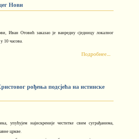
цег Нови
и, Иван Отовић заказао је ванредну сједницу локалног
 у 10 часова.
Подробнее...
ристовог рођења подсјећа на истинске
ика, упућујем најискреније честитке свим суграђанима,
авне цркве.