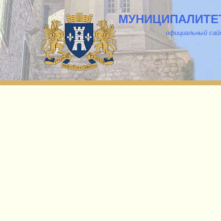
МУНИЦИПАЛИТЕТ
о
фициальный са