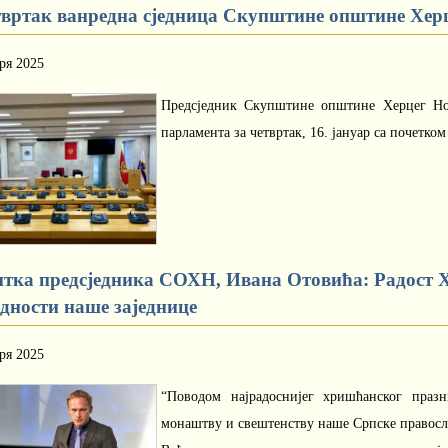
твртак ванредна сједница Скупштине општине Хер
ря 2025
Предсједник Скупштине општине Херцег Нов
парламента за четвртак, 16. јануар са почетком
итка предсједника СОХН, Ивана Отовића: Радост Х
едности наше заједнице
ря 2025
“Поводом најрадоснијег хришћанског празн
монаштву и свештенству наше Српске правосл