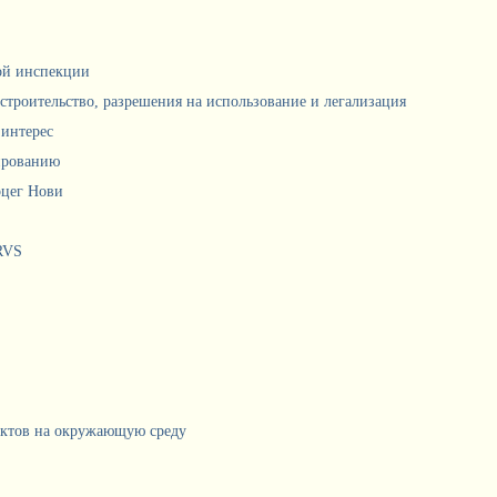
ной инспекции
 строительство, разрешения на использование и легализация
интерес
ированию
рцег Нови
RVS
ектов на окружающую среду