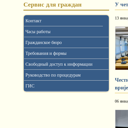
Сервис для граждан
У че
13 янва
Контакт
Часы работы
Гражданское бюро
Требования и формы
Свободный доступ к информации
Руководство по процедурам
Чест
ГИС
вриј
06 янва