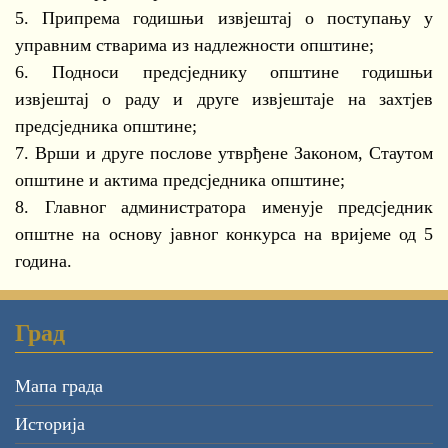
5. Припрема годишњи извјештај о поступању у
управним стварима из надлежности општине;
6. Подноси предсједнику општине годишњи
извјештај о раду и друге извјештаје на захтјев
предсједника општине;
7. Врши и друге послове утврђене Законом, Стаутом
општине и актима предсједника општине;
8. Главног администратора именује предсједник
општне на основу јавног конкурса на вријеме од 5
година.
Град
Мапа града
Историја