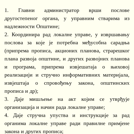
1. Главни администратор врши послове
другостепеног органа, у управним стварима из
надлежности Општине;
2. Координира рад локалне управе, у извршавању
послова за које је потребна међусобна сарадња
(припрема прописа, акционих планова, страрешког
плана развоја општине, и других развојних планова
и програма, припрема извјешатаја о њиховој
реализацији и стручно информативних материјала,
извјештаја о спровођењу закона, општинских
прописа и др);
3. Даје мишљење на акт којим се утврђује
организација и начин рада локалне управе;
4. Даје стручна упуства и инструкције за рад
органима локалне управе ради правилне примјене
закона и других прописа;