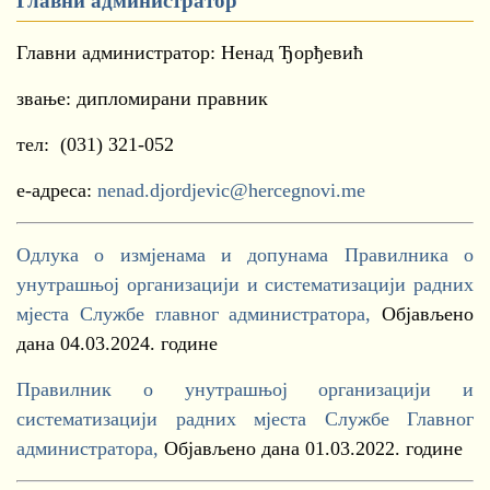
Главни администратор
Главни администратор: Ненад Ђорђевић
звање: дипломирани правник
тел: (031) 321-052
е-адреса:
nenad.djordjevic@hercegnovi.me
Одлука о измјенама и допунама Правилника о
унутрашњој организацији и систематизацији радних
мјеста Службе главног администратора,
Објављено
дана 04.03.2024. године
Правилник о унутрашњој организацији и
систематизацији радних мјеста Службе Главног
администратора,
Oбјављено дана 01.03.2022. године