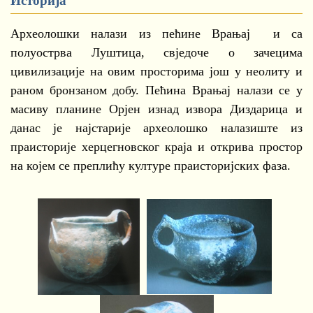
Историја
Археолошки налази из пећине Врањај и са
полуострва Луштица, свједоче о зачецима
цивилизације на овим просторима још у неолиту и
раном бронзаном добу. Пећина Врањај налази се у
масиву планине Орјен изнад извора Диздарица и
данас је најстарије археолошко налазиште из
праисторије херцегновског краја и открива простор
на којем се преплићу културе праисторијских фаза.