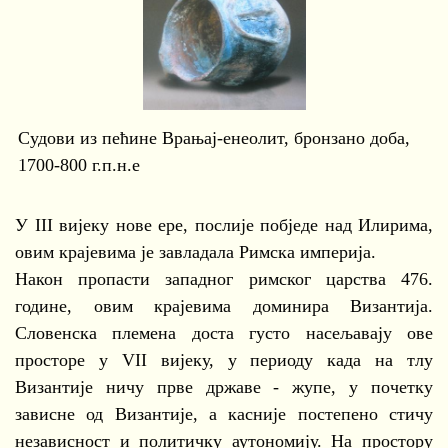
Судови из пећине Врањај-енеолит, бронзано доба,
1700-800 г.п.н.е
У III вијеку нове ере, послије побједе над Илирима,
овим крајевима је завладала Римска империја.
Након пропасти западног римског царства 476.
године, овим крајевима доминира Византија.
Словенска племена доста густо насељавају ове
просторе у VII вијеку, у периоду када на тлу
Византије ничу прве државе - жупе, у почетку
зависне од Византије, а касније постепено стичу
независност и политичку аутономију. На простору