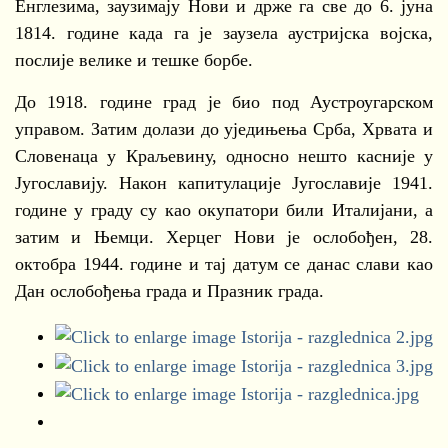
Енглезима, заузимају Нови и држе га све до 6. јуна
1814. године када га је заузела аустријска војска,
послије велике и тешке борбе.
До 1918. године град је био под Аустроугарском
управом. Затим долази до уједињења Срба, Хрвата и
Словенаца у Краљевину, односно нешто касније у
Југославију. Након капитулације Југославије 1941.
године у граду су као окупатори били Италијани, а
затим и Њемци. Херцег Нови је ослобођен, 28.
октобра 1944. године и тај датум се данас слави као
Дан ослобођења града и Празник града.