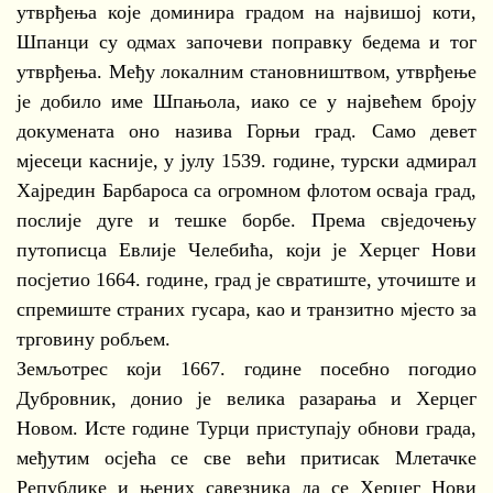
утврђења које доминира градом на највишој коти,
Шпанци су одмах започеви поправку бедема и тог
утврђења. Међу локалним становништвом, утврђење
је добило име Шпањола, иако се у највећем броју
докумената оно назива Горњи град. Само девет
мјесеци касније, у јулу 1539. године, турски адмирал
Хајредин Барбароса са огромном флотом осваја град,
послије дуге и тешке борбе. Према свједочењу
путописца Евлије Челебића, који је Херцег Нови
посјетио 1664. године, град је свратиште, уточиште и
спремиште страних гусара, као и транзитно мјесто за
трговину робљем.
Земљотрес који 1667. године посебно погодио
Дубровник, донио је велика разарања и Херцег
Новом. Исте године Турци приступају обнови града,
међутим осјећа се све већи притисак Млетачке
Републике и њених савезника да се Херцег Нови