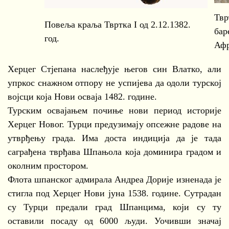
Твр
Повеља краља Твртка I од 2.12.1382.
бар
год.
Афр
Херцег Стјепана наслеђује његов син Влатко, али
упркос снажном отпору не успијева да одоли турској
војсци која Нови осваја 1482. године.
Турским освајањем почиње нови период историје
Херцег Новог. Турци предузимају опсежне радове на
утврђењу града. Има доста индиција да је тада
саграђена тврђава Шпањола која доминира градом и
околним простором.
Флота шпанског адмирала Андреа Дорије изненада је
стигла под Херцег Нови јуна 1538. године. Сутрадан
су Турци предали град Шпанцима, који су ту
оставили посаду од 6000 људи. Уочивши значај