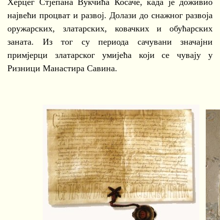
Херцег Стјепана Вукчића Косаче, када је доживио
највећи процват и развој. Долази до снажног развоја
оружарских, златарских, ковачких и обућарских
заната. Из тог су периода сачувани значајни
примјерци златарског умијећа који се чувају у
Ризници Манастира Савина.