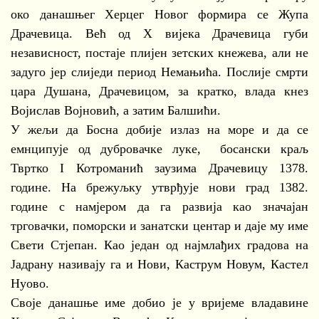
око данашњег Херцег Новог формира се Жупа
Драчевица. Већ од X вијека Драчевица губи
независност, постаје плијен зетских кнежева, али не
задуго јер слиједи период Немањића. Послије смрти
цара Душана, Драчевицом, за кратко, влада кнез
Војислав Војновић, а затим Балшићи.
У жељи да Босна добије излаз на море и да се
емнципује од дубровачке луке, босански краљ
Твртко I Котроманић заузима Драчевицу 1378.
године. На брежуљку утврђује нови град 1382.
године с намјером да га развија као значајан
трговачки, поморски и занатски центар и даје му име
Свети Стјепан. Као један од најмлађих градова на
Јадрану називају га и Нови, Каструм Новум, Кастел
Нуово.
Своје данашње име добио је у вријеме владавине