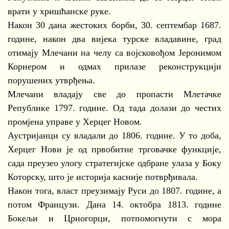
врати у хришћанске руке.
Након 30 дана жестоких борби, 30. септембар 1687.
године, након два вијека турске владавине, град
отимају Млечани на челу са војсковођом Јеронимом
Корнером и одмах прилазе реконструкцији
порушених утврђења.
Млечани владају све до пропасти Млетачке
Републике 1797. године. Од тада долази до честих
промјена управе у Херцег Новом.
Аустријанци су владали до 1806. године. У то доба,
Херцег Нови је од првобитне трговачке функције,
сада преузео улогу стратегијске одбране улаза у Боку
Которску, што је историја касније потврђивала.
Након тога, власт преузимају Руси до 1807. године, а
потом Французи. Дана 14. октобра 1813. године
Бокељи и Црногорци, потпомогнути с мора