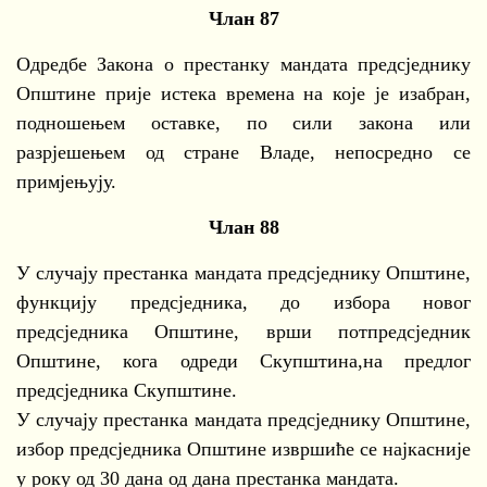
Члан 87
Одредбе Закона о престанку мандата предсједнику
Општине прије истека времена на које је изабран,
подношењем оставке, по сили закона или
разрјешењем од стране Владе, непосредно се
примјењују.
Члан 88
У случају престанка мандата предсједнику Општине,
функцију предсједника, до избора новог
предсједника Општине, врши потпредсједник
Општине, кога одреди Скупштина,на предлог
предсједника Скупштине.
У случају престанка мандата предсједнику Општине,
избор предсједника Општине извршиће се најкасније
у року од 30 дана од дана престанка мандата.