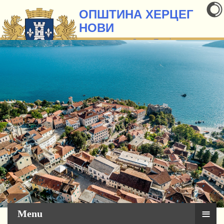
ОПШТИНА ХЕРЦЕГ
НОВИ
званична презентација
Сервис за грађане
≡
Menu