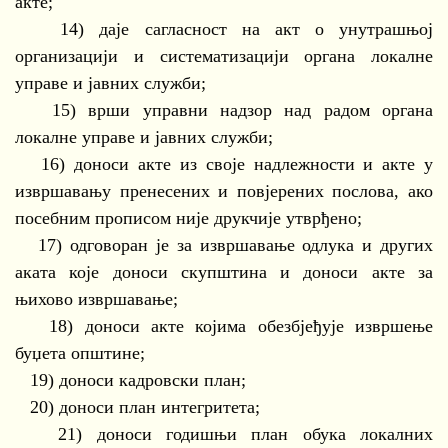
акте;
14) даје сагласност на акт о унутрашњој
организацији и систематизацији органа локалне
управе и јавних служби;
15) врши управни надзор над радом органа
локалне управе и јавних служби;
16) доноси акте из своје надлежности и акте у
извршавању пренесених и повјерених послова, ако
посебним прописом није друкчије утврђено;
17) одговоран је за извршавање одлука и других
аката које доноси скупштина и доноси акте за
њихово извршавање;
18) доноси акте којима обезбјеђује извршење
буџета општине;
19) доноси кадровски план;
20) доноси план интегритета;
21) доноси годишњи план обука локалних