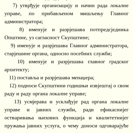
7) утврђује организацију и начин рада локалне
управе, по прибављеном мишљењу Главног
администратора;
8) именује и разрјешава потпредсједника
Општине, уз сагласност Скупштине;
9) именује и разрјешава Главног администратора,
старјешине органа, односно посебних служби;
10) именује и разрјешава главног градског
архитекту;
11) поставља и разрјешава менаџера;
12) подноси Скупштини годишњи извјештај о свом
раду и раду органа локалне управе;
13) усмјерава и усклађује рад органа локалне
управе и јавних служби, ради ефикаснијег
остваривања њихових функција и квалитетнијег
пружања јавних услуга, о чему доноси одговарајуће