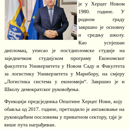
је у Херцег Новом
1980. године. У
родном граду
завршио је основну
и средњу школу.
Као успјешан
дипломац, уписао је постдипломске студије на
заједничком студијском програму Економског
факултета Универзитета у Новом Саду и Факултета
за логистику Универзитета у Марибору, на смјеру
„Логистика система у економији“. Завршио је и
Школу демократског руковођења.
Функцији предсједника Општине Херцег Нови, коју
обавља од 2017. године, претходило је ангажовање на
руководећим пословима у приватном сектору, гдје је
више пута награђиван.