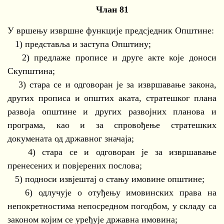
Члан 81
У вршењу извршне функције предсједник Општине:
1) представља и заступа Општину;
2) предлаже прописе и друге акте које доноси
Скупштина;
3) стара се и одговоран је за извршавање закона,
других прописа и општих аката, стратешког плана
развоја општине и других развојних планова и
програма, као и за спровођење стратешких
докумената од државног значаја;
4) стара се и одговоран је за извршавање
пренесених и повјерених послова;
5) подноси извјештај о стању имовине општине;
6) одлучује о отуђењу имовинских права на
непокретностима непосредном погодбом, у складу са
законом којим се уређује државна имовина;