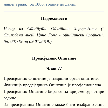
нашег града, од 1865. године до данас
Надлежности
Извод из Статута Општине Херцег-Нови ("
Службени лист Црне Горе - општински прописи",
бр. 001/19 од 09.01.2019.)
Предсједник Општине
Члан 77
Предсједник Општине је извршни орган општине.
Функција предсједника Општине је професионална.
Предсједник Општине бира се на вријеме од четири
године.
За предсједника Општине може бити изабрано лице