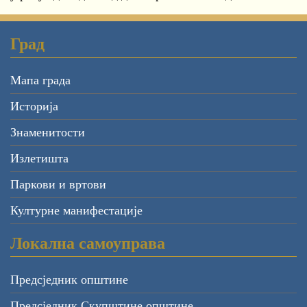
Град
Мапа града
Историја
Знаменитости
Излетишта
Паркови и вртови
Културне манифестације
Локална самоуправа
Предсједник општине
Предсједник Скупштине општине