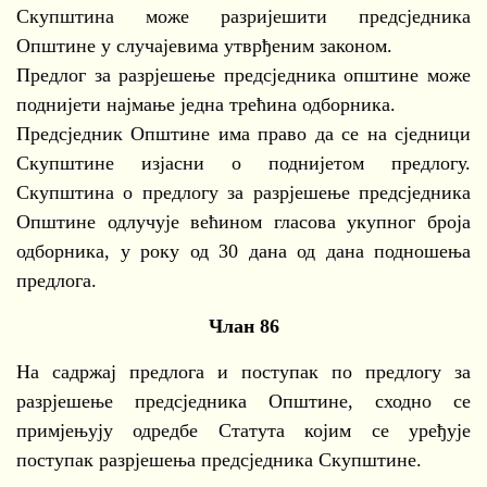
Скупштина може разријешити предсједника
Општине у случајевима утврђеним законом.
Предлог за разрјешење предсједника општине може
поднијети најмање једна трећина одборника.
Предсједник Општине има право да се на сједници
Скупштине изјасни о поднијетом предлогу.
Скупштина о предлогу за разрјешење предсједника
Општине одлучује већином гласова укупног броја
одборника, у року од 30 дана од дана подношења
предлога.
Члан 86
На садржај предлога и поступак по предлогу за
разрјешење предсједника Општине, сходно се
примјењују одредбе Статута којим се уређује
поступак разрјешења предсједника Скупштине.