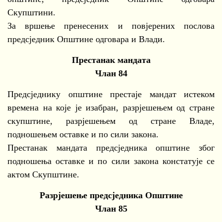
Скупштини.
За вршење пренесених и повјерених послова
предсједник Општине одговара и Влади.
Престанак мандата
Члан 84
Предсједнику општине престаје мандат истеком
времена на које је изабран, разрјешењем од стране
скупштине, разрјешењем од стране Владе,
подношењем оставке и по сили закона.
Престанак мандата предсједника општине због
подношења оставке и по сили закона констатује се
актом Скупштине.
Разрјешење предсједника Општине
Члан 85