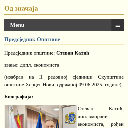
Од значаја
≡
Menu
Предсједник Општине
Предсједник општине:
Стеван Катић
звање: дипл. економиста
(изабран на II редовној сједници Скупштине
општине Херцег Нови, одржаној 09.06.2025. године)
Биографија:
Стеван Катић,
дипломирани
економиста, рођен