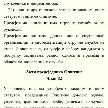
службеника и намјештеника;
22) врши и друге послове утврђене законом, овим
статутом и актима општине.
Предсједник општине има стручну службу којом
руководи.
Предсједник општине доноси акт о унутрашњој
организацији и систематизацији стручне службе из
става 2 овог члана, одлучује о избору кандидата у
поступку заснивања радног односа и правима и
обавезама запослених у служби.
Акти предсједника Општине
Члан 82
У вршењу послова утврђених законом и овим
статутом, предсједник Општине доноси: одлуке,
упутства, правилнике, наредбе, рјешења и закључке.