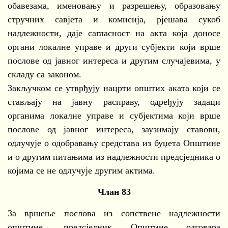
обавезама, именовању и разрешењу, образовању
стручних савјета и комисија, рјешава сукоб
надлежности, даје сагласност на акта која доносе
органи локалне управе и други субјекти који врше
послове од јавног интереса и другим случајевима, у
складу са законом.
Закључком се утврђују нацрти општих аката који се
стављају на јавну расправу, одређују задаци
органима локалне управе и субјектима који врше
послове од јавног интереса, заузимају ставови,
одлучује о одобравању средстава из буџета Општине
и о другим питањима из надлежности предсједника о
којима се не одлучује другим актима.
Члан 83
За вршење послова из сопствене надлежности
општине, предсједник Општине одговара