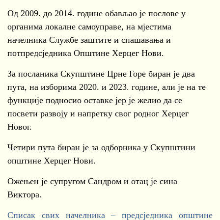
Од 2009. до 2014. године обављао је послове у
органима локалне самоуправе, на мјестима
начелника Службе заштите и спашавања и
потпредсједника Општине Херцег Нови.
За посланика Скупштине Црне Горе биран је два
пута, на изборима 2020. и 2023. године, али је на те
функције подносио оставке јер је желио да се
посвети развоју и напретку свог родног Херцег
Новог.
Четири пута биран је за одборника у Скупштини
општине Херцег Нови.
Ожењен је супругом Сандром и отац је сина
Виктора.
Списак свих начелника – предсједника општине