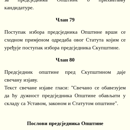
кандидатуре.
Члан 79
Поступак избора предсједника Општине врши се
сходном примјеном одредаба овог Статута којим се
уређује поступак избора предсједника Скупштине.
Члан 80
Предсједник општине пред Скупштином даје
свечану изјаву.
Текст свечане изјаве гласи: "Свечано се обавезујем
да ћу дужност предсједника Општине обављати у
складу са Уставом, законом и Статутом општине".
Послови предсједника Општине