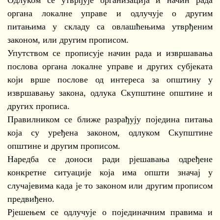
Одлуком се утврђује организација и начин рада
органа локалне управе и одлучује о другим
питањима у складу са овлашћењима утврђеним
законом, или другим прописом.
Упутством се прописује начин рада и извршавања
послова органа локалне управе и других субјеката
који врше послове од интереса за општину у
извршавању закона, одлука Скупштине општине и
других прописа.
Правилником се ближе разрађују поједина питања
која су уређена законом, одлуком Скупштине
општине и другим прописом.
Наредба се доноси ради рјешавања одређене
конкретне ситуације која има општи значај у
случајевима када је то законом или другим прописом
предвиђено.
Рјешењем се одлучује о појединачним правима и