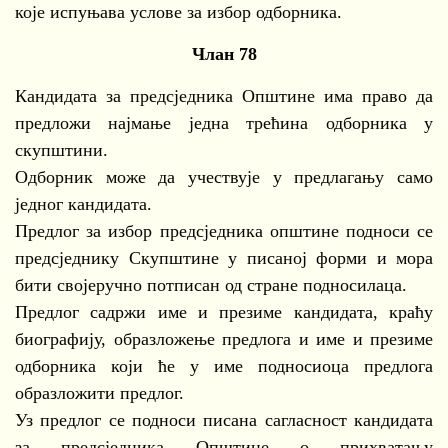
које испуњава услове за избор одборника.
Члан 78
Кандидата за предсједника Општине има право да
предложи најмање једна трећина одборника у
скупштини.
Одборник може да учествује у предлагању само
једног кандидата.
Предлог за избор предсједника општине подноси се
предсједнику Скупштине у писаној форми и мора
бити својеручно потписан од стране подносилаца.
Предлог садржи име и презиме кандидата, краћу
биографију, образложење предлога и име и презиме
одборника који ће у име подносиоца предлога
образложити предлог.
Уз предлог се подноси писана сагласност кандидата
за предсједника Општине о прихватању