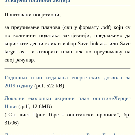
Усвојени планови акција
Поштовани посјетиоци,
за преузимање планова (сви у формату .pdf) који су
по количини података захтјевнији, предлажемо да
користите десни клик и избор Save link as.. или Save
target as... и отворите план тек по преузимању на
свој рачунар.
Гoдишњи план издавања енергетских дозвола за
2019 годину
(pdf, 522 kB)
Локaлни еколошки акциони план општинеХерцег
Нови
(.pdf, 12,6MB)
("Сл. лист Црне Горе - општински прописи", бр.
31/06)