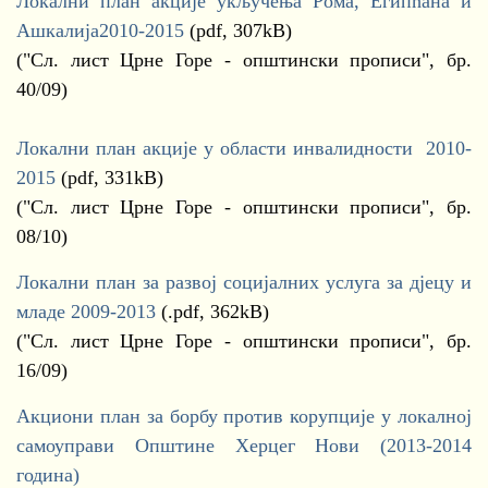
Локални план акције укључења Рома, Египћана и
Ашкалија2010-2015
(pdf, 307kB)
("Сл. лист Црне Горе - општински прописи", бр.
40/09)
Локални план акције у области инвалидности 2010-
2015
(pdf, 331kB)
("Сл. лист Црне Горе - општински прописи", бр.
08/10)
Локални план за развој социјалних услуга за дјецу и
младе 2009-2013
(.pdf, 362kB)
("Сл. лист Црне Горе - општински прописи", бр.
16/09)
Акциони план за борбу против корупције у локалној
самоуправи Општине Херцег Нови (2013-2014
година)