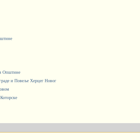
пштине
ци Општине
граде и Повеље Херцег Новог
Новом
 Которске