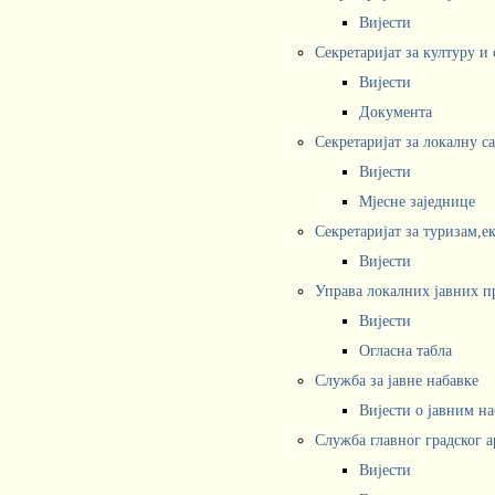
Вијести
Секретаријат за културу и
Вијести
Документа
Секретаријат за локалну с
Вијести
Мјесне заједнице
Секретаријат за туризам,е
Вијести
Управа локалних јавних п
Вијести
Огласна табла
Служба за јавне набавке
Вијести о јавним н
Служба главног градског а
Вијести