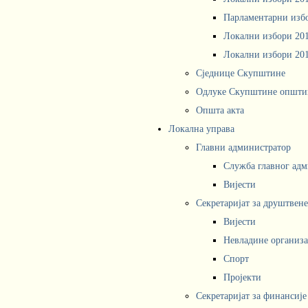
Парламентарни изб
Локални избори 20
Локални избори 20
Сједнице Скупштине
Одлуке Скупштине општи
Општа акта
Локална управа
Главни администратор
Служба главног адм
Вијести
Секретаријат за друштвен
Вијести
Невладине организа
Спорт
Пројекти
Секретаријат за финансије