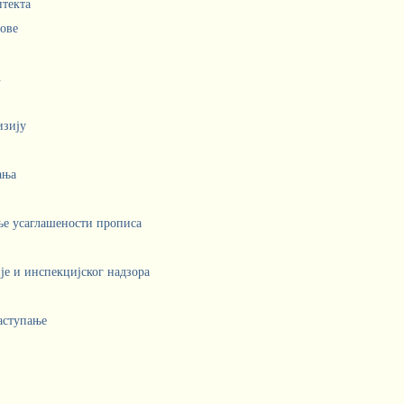
итекта
лове
.
изију
ања
ње усаглашености прописа
е и инспекцијског надзора
аступање