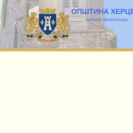
ОПШТИНА ХЕРЦ
званична презентација