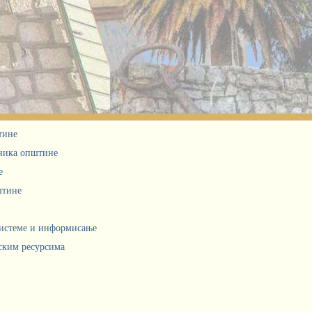
тине
дника општине
е
штине
системе и информисање
ским ресурсима