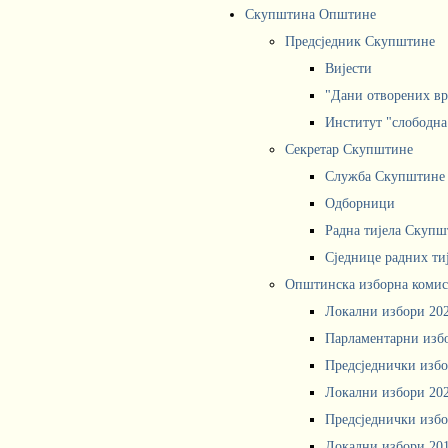
Скупштина Општине
Предсједник Скупштине
Вијести
"Дани отворених вр
Институт "слободна
Секретар Скупштине
Служба Скупштине
Одборници
Радна тијела Скупш
Сједнице радних ти
Општинска изборна комис
Локални избори 20
Парламентарни изб
Предсједнички избо
Локални избори 20
Предсједнички избо
Локални избори 20