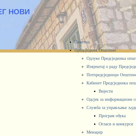
ЕГ НОВИ
Почетна
Предсједник Општине
Одлуке Предсједника опш
Извјештај о раду Предсје
Потпредсједници Општин
Кабинет Предсједника oп
Вијести
Одсјек за информационе 
Служба за управљање људ
Програм обука
Огласи и конкурси
Менаџер