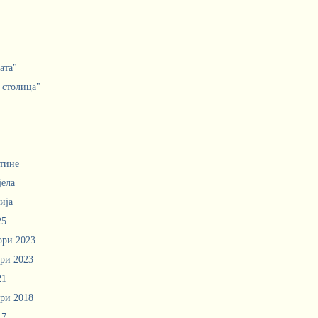
ата"
 столица"
тине
јела
ија
25
ори 2023
ри 2023
21
ри 2018
17