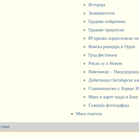
Историја
Знаменитости
Градови побратими
Градови пријатељи
89 цркава херцегновске о
Новска ривијера и Орјен
Град фестивала
Рекли су о Новом
Начелници – Предсједни
Добитници Октобарске на
Становништво у Херцег 
Мапе и карте града и Боке
Галерија фотографија
Мапа портала
слове