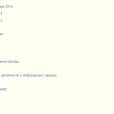
ори 2016
14
12
не
инистратора
е дјелатности и међународну сарадњу
ције