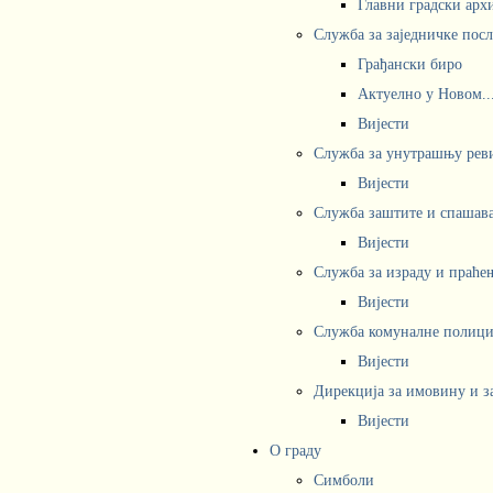
Главни градски арх
Служба за заједничке пос
Грађански биро
Актуелно у Новом..
Вијести
Служба за унутрашњу рев
Вијести
Служба заштите и спашав
Вијести
Служба за израду и праће
Вијести
Служба комуналне полициј
Вијести
Дирекција за имовину и з
Вијести
О граду
Симболи