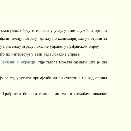
 омогућимо брзу и ефикасну услугу. Све службе и органи
ађани немају потребу да иду по канцеларијама у потрази за
у приземљу зграде локалне управе, у Грађанском бироу.
то их интересује у вези рада локалне управе.
а
Захтјеви и обрасци
, гдје такође можете сазнати шта је све
у за то, упутити примједбе и/или сугестије на рад органа
је Грађански биро са свим органима и службама локалне