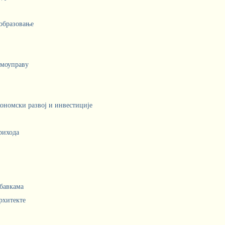
 образовање
амоуправу
кономски развој и инвестиције
рихода
абавкама
рхитекте