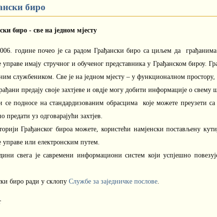
ански биро
ски биро - све на једном мјесту
006. године почео је са радом Грађански биро са циљем да грађанима
 управе имају стручног и обученог представника у Грађанском бироу. Гр
им службеником. Све је на једном мјесту – у функционалном простору, 
рађани предају своје захтјеве и овдје могу добити информације о свему ш
ви се подносе на стандардизованим обрасцима које можете преузети с
о предати уз одговарајући захтјев.
торији Грађанског бироа можете, користећи намјенски постављену кутиј
е управе или електронским путем.
дини свега је савремени информациони систем који успјешно повезу
ски биро ради у склопу
Службе за заједничке послове
.
т