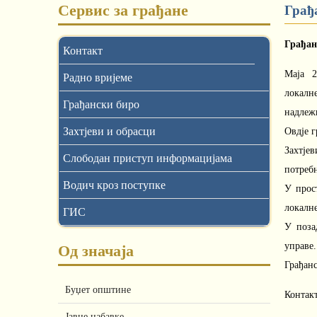
Сервис за грађане
Грађ
Грађан
Контакт
Маја 2
Радно вријеме
локалне
Грађански биро
надлежн
Захтјеви и обрасци
Овдје г
Захтје
Слободан приступ информацијама
потребн
Водич кроз поступке
У прос
локалн
ГИС
У поза
управе.
Од значаја
Грађан
Буџет општине
Контак
Јавне набавке