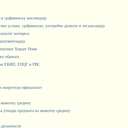
м и грађевинску инспекцију
чки услови, грађевинске, употребне дозволе и легализација
 општег интереса
документација
Општине Херцег Нови
х објеката
ови ЕКИП, ЕПЦГ и РВС
 и енергетску ефикасност
а животну средину
а утицаја пројеката на животну средину
 дјелатности