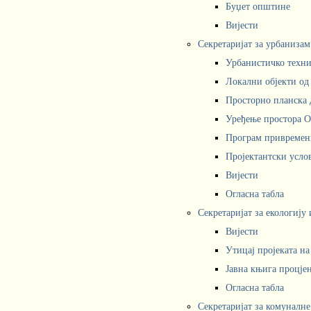
Буџет општине
Вијести
Секретаријат за урбаниза
Урбанистичко техни
Локални објекти од
Просторно планска 
Уређење простора 
Програм привремени
Пројектантски усл
Вијести
Огласна табла
Секретаријат за екологију
Вијести
Утицај пројеката н
Јавна књига процјен
Огласна табла
Секретаријат за комуналне