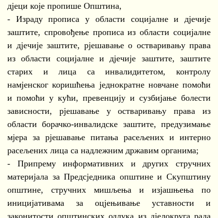
дјеци које пропише Општина,
- Израду прописа у области социјалне и дјечије
заштите, спровођење прописа из области социјалне
и дјечије заштите, рјешавање о остваривању права
из области социјалне и дјечије заштите, заштите
старих и лица са инвалидитетом, контролу
намјенског коришћења једнократне новчане помоћи
и помоћи у кући, превенцију и сузбијање болести
зависности, рјешавање у остваривању права из
области борачко-инвалидске заштите, предузимање
мјера за рјешавање питања расељених и интерно
расељених лица са надлежним државим органима;
- Припрему информативних и других стручних
материјала за Предсједника општине и Скупштину
општине, стручних мишљења и изјашњења по
иницијативама за оцјењивање уставности и
законитости општинских одлука из дјелокруга рада