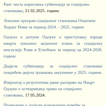
Ранг листа корисника субвенција за социјално
становање
, 21.02.2025. године
Локални програм социјалног становања Општине
Херцег Нови за период 2024. - 2025. године
Одлука о допуни Одлуке о приступању изради
нацрта локалног акционог плана за социјалну
инклузију Рома и Египћана за период од 2024-2028.
године
Додјела субвенција за социјално становање
покрићем дијела трошкова закупнине у 2025. години.
Извјештај о резултатима јавне расправе на Нацрт
Одлуке о остваривању права на социјално
становање,
17.05.2024.
Правилник о додјели једнократне помоћи за