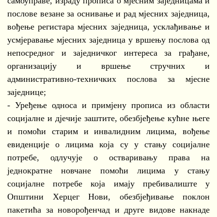
самоуправе, израду прописа о мјесним заједницама и
послове везане за оснивање и рад мјесних заједница,
вођење регистара мјесних заједница, усклађивање и
усмјеравање мјесних заједница у вршењу послова од
непосредног и заједничког интереса за грађане,
организацију и вршење стручних и
административно-техничких послова за мјесне
заједнице;
- Уређење односа и примјену прописа из области
социјалне и дјечије заштите, обезбјеђење кућне његе
и помоћи старим и инвалидним лицима, вођење
евиденције о лицима која су у стању социјалне
потребе, одлучује о остваривању права на
једнократне новчане помоћи лицима у стању
социјалне потребе која имају пребивалиште у
Општини Херцег Нови, обезбјеђивање поклон
пакетића за новорођенчад и друге видове накнаде