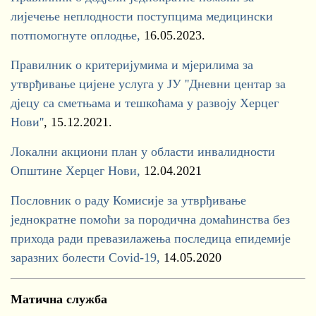
лијечење неплодности поступцима медицински
потпомогнуте оплодње,
16.05.2023.
Правилник о критеријумима и мјерилима за
утврђивање цијене услуга у ЈУ ''Дневни центар за
дјецу са сметњама и тешкоћама у развоју Херцег
Нови''
, 15.12.2021.
Локални акциони план у области инвалидности
Општине Херцег Нови,
12.04.2021
Пословник о раду Комисије за утврђивање
једнократне помоћи за породична домаћинства без
прихода ради превазилажења последица епидемије
заразних болести Covid-19,
14.05.2020
Матична служба