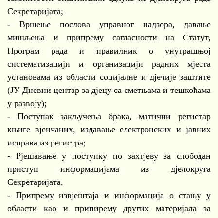
Секретаријата;
- Вршење послова управног надзора, давање
мишљења и припрему сагласности на Статут,
Програм рада и правилник о унутрашњој
систематизацији и организацији радних мјеста
установама из области социјалне и дјечије заштите
(ЈУ Дневни центар за дјецу са сметњама и тешкоћама
у развоју);
- Поступак закључења брака, матични регистар
књиге вјенчаних, издавање електронских и јавних
исправа из регистра;
- Рјешавање у поступку по захтјеву за слободан
приступ информацијама из дјелокруга
Секретаријата,
- Припрему извјештаја и информација о стању у
области као и припирему других материјала за