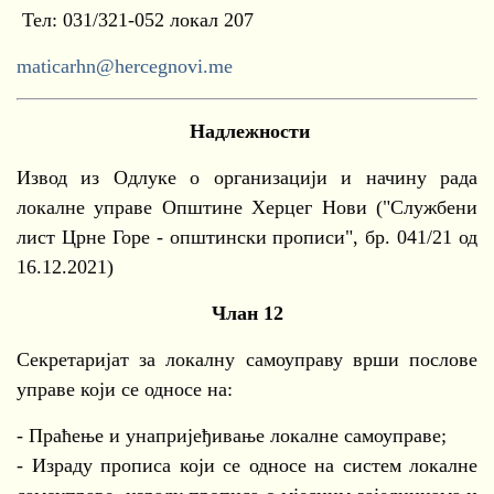
Тел: 031/321-052 локал 207
maticarhn@hercegnovi.me
Надлежности
Извод из Одлуке о организацији и начину рада
локалне управе Општине Херцег Нови ("Службени
лист Црне Горе - општински прописи", бр. 041/21 од
16.12.2021)
Члан 12
Секретаријат за локалну самоуправу врши послове
управе који се односе на:
- Праћење и унапријеђивање локалне самоуправе;
- Израду прописа који се односе на систем локалне