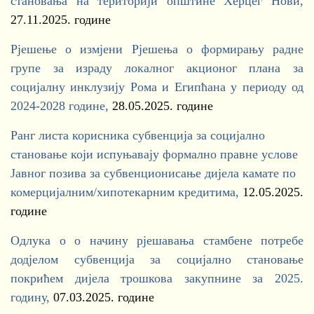
становања на територији општине Херцег Нови,
27.11.2025. године
Рјешење о измјени Рјешења о формирању радне
групе за израду локалног акционог плана за
социјалну инклузију Рома и Египћана у периоду од
2024-2028 године,
28.05.2025. године
Ранг листа корисника субвенција за социјално
становање који испуњавају формално правне услове
Јавног позива за субвенционисање дијела камате по
комерцијалним/хипотекарним кредитима,
12.05.2025.
године
Одлука о о начину рјешавања стамбене потребе
додјелом субвенција за социјално становање
покрићем дијела трошкова закупнине за 2025.
годину,
07.03.2025. године