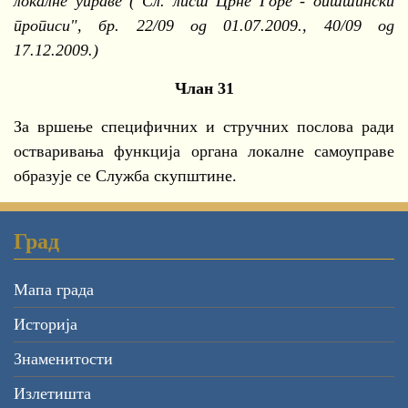
локалне управе ("Сл. лист Црне Горе - општински
прописи", бр. 22/09 од 01.07.2009., 40/09 од
17.12.2009.)
Члан 31
За вршење специфичних и стручних послова ради
остваривања функција органа локалне самоуправе
образује се Служба скупштине.
Град
Мапа града
Историја
Знаменитости
Излетишта