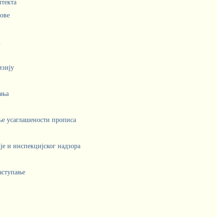
итекта
лове
.
изију
ања
ње усаглашености прописа
е и инспекцијског надзора
аступање