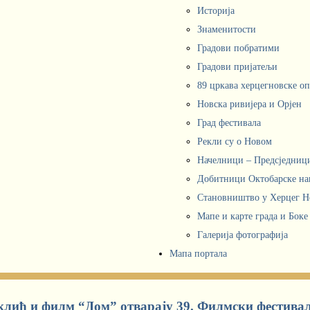
Историја
Знаменитости
Градови побратими
Градови пријатељи
89 цркава херцегновске о
Новска ривијера и Орјен
Град фестивала
Рекли су о Новом
Начелници – Предсједни
Добитници Октобарске на
Становништво у Херцег 
Мапе и карте града и Боке
Галерија фотографија
Мапа портала
клић и филм “Дом” отварају 39. Филмски фестивал