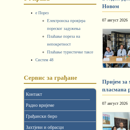
Новом
е Порез
07 август 2026
Електронска провјера
пореског задужења
Плаћање пореза на
непокретност
Плаћање туристичке таксе
Систем 48
Сервис за грађане
Пријем за
пласмана р
Контакт
07 август 2026
Радно вријеме
Грађански биро
Захтјеви и обрасци