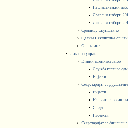
Парламентарни изб
Локални избори 20
Локални избори 20
Сједнице Скупштине
Одлуке Скупштине општи
Општа акта
Локална управа
Главни администратор
Служба главног адм
Вијести
Секретаријат за друштвен
Вијести
Невладине организа
Спорт
Пројекти
Секретаријат за финансије