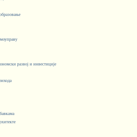
 образовање
амоуправу
кономски развој и инвестиције
рихода
абавкама
рхитекте