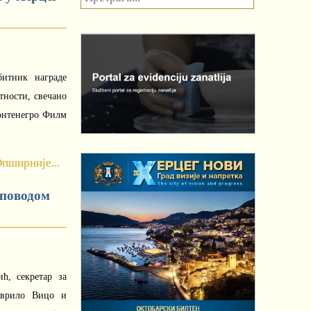
битник награде
тности, свечано
онтенегро Филм
пширније...
 поводом
ћ, секретар за
аврило Вицо и