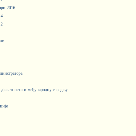
ори 2016
14
12
не
инистратора
е дјелатности и међународну сарадњу
ције