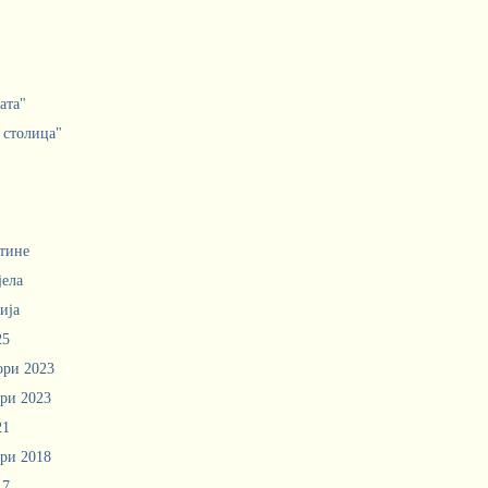
ата"
 столица"
тине
јела
ија
25
ори 2023
ри 2023
21
ри 2018
17