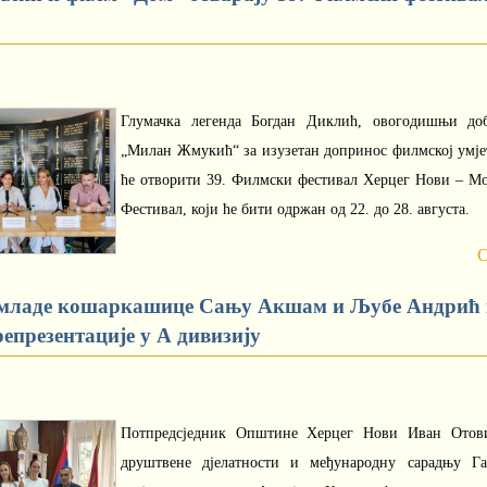
Глумачка легенда Богдан Диклић, овогодишњи до
„Милан Жмукић“ за изузетан допринос филмској умје
ће отворити 39. Филмски фестивал Херцег Нови – М
Фестивал, који ће бити одржан од 22. до 28. августа.
О
 младе кошаркашице Сању Акшам и Љубе Андрић
епрезентације у А дивизију
Потпредсједник Општине Херцег Нови Иван Отови
друштвене дјелатности и међународну сарадњу Г