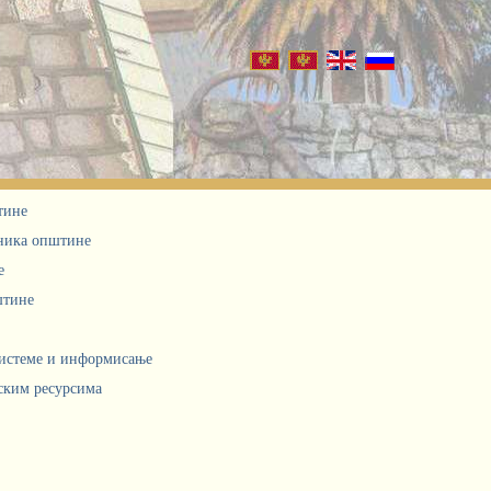
тине
дника општине
е
штине
системе и информисање
ским ресурсима