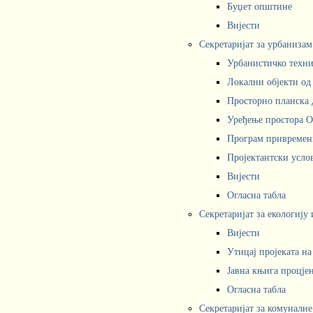
Буџет општине
Вијести
Секретаријат за урбаниза
Урбанистичко техни
Локални објекти од
Просторно планска 
Уређење простора 
Програм привремени
Пројектантски усл
Вијести
Огласна табла
Секретаријат за екологију
Вијести
Утицај пројеката н
Јавна књига процјен
Огласна табла
Секретаријат за комуналне