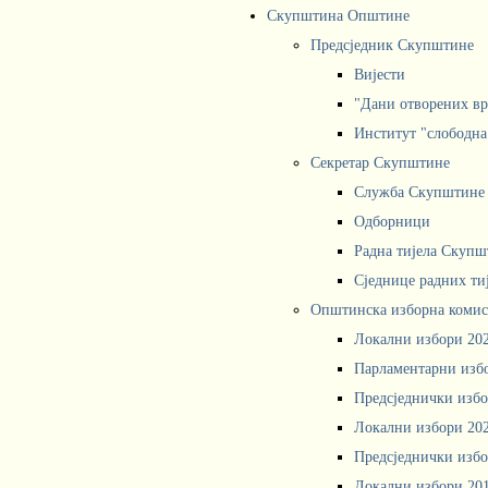
Скупштина Општине
Предсједник Скупштине
Вијести
"Дани отворених вр
Институт "слободна
Секретар Скупштине
Служба Скупштине
Одборници
Радна тијела Скупш
Сједнице радних ти
Општинска изборна комис
Локални избори 20
Парламентарни изб
Предсједнички избо
Локални избори 20
Предсједнички избо
Локални избори 20