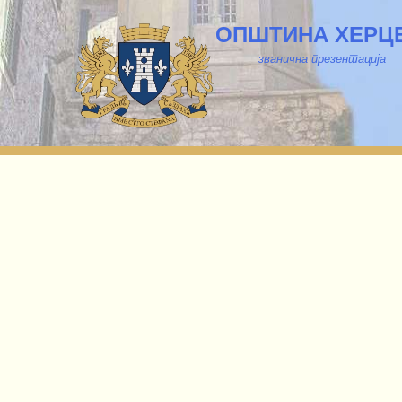
ОПШТИНА ХЕРЦ
званична презентација