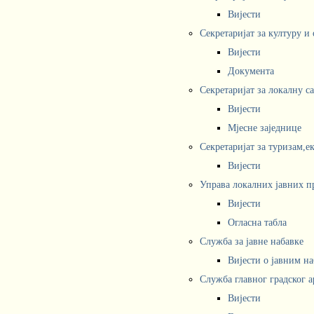
Вијести
Секретаријат за културу и
Вијести
Документа
Секретаријат за локалну с
Вијести
Мјесне заједнице
Секретаријат за туризам,е
Вијести
Управа локалних јавних п
Вијести
Огласна табла
Служба за јавне набавке
Вијести о јавним н
Служба главног градског а
Вијести