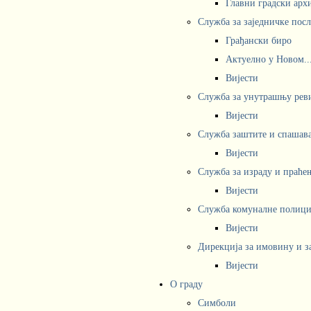
Главни градски арх
Служба за заједничке пос
Грађански биро
Актуелно у Новом..
Вијести
Служба за унутрашњу рев
Вијести
Служба заштите и спашав
Вијести
Служба за израду и праће
Вијести
Служба комуналне полициј
Вијести
Дирекција за имовину и з
Вијести
О граду
Симболи