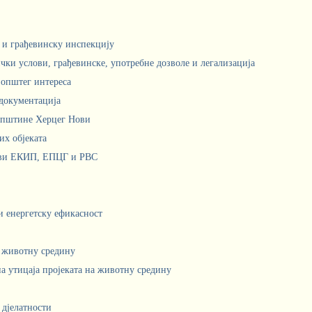
м и грађевинску инспекцију
чки услови, грађевинске, употребне дозволе и легализација
 општег интереса
документација
Општине Херцег Нови
х објеката
ови ЕКИП, ЕПЦГ и РВС
 и енергетску ефикасност
а животну средину
а утицаја пројеката на животну средину
 дјелатности