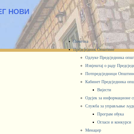
ЕГ НОВИ
Почетна
Предсједник Општине
Одлуке Предсједника опш
Извјештај о раду Предсје
Потпредсједници Општин
Кабинет Предсједника oп
Вијести
Одсјек за информационе 
Служба за управљање људ
Програм обука
Огласи и конкурси
Менаџер