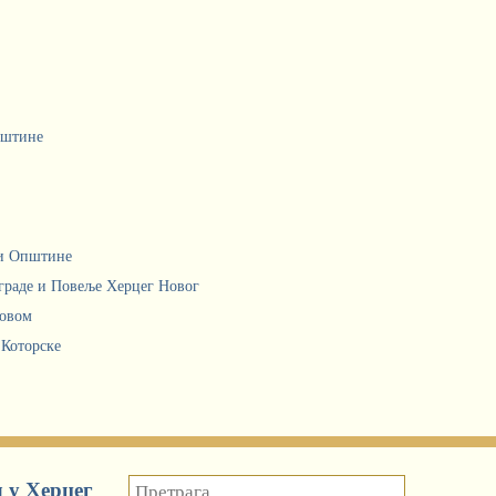
пштине
ци Општине
граде и Повеље Херцег Новог
Новом
 Которске
 у Херцег