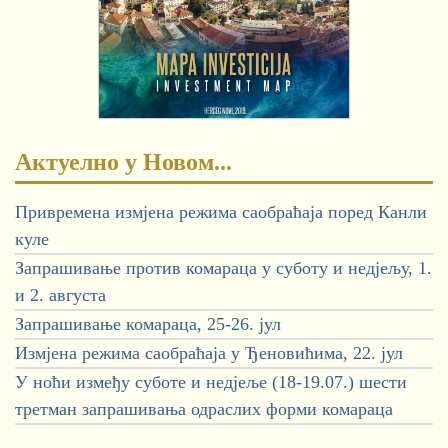
Актуелно у Новом...
Привремена измјена режима саобраћаја поред Канли
куле
Запрашивање против комараца у суботу и недјељу, 1.
и 2. августа
Запрашивање комараца, 25-26. јул
Измјена режима саобраћаја у Ђеновићима, 22. јул
У ноћи између суботе и недјеље (18-19.07.) шести
третман запрашивања одраслих форми комараца