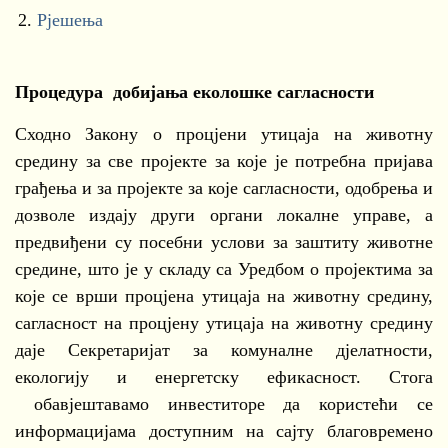
2.
Рјешења
Процедура добијањa еколошке сагласности
Сходно Закону о процјени утицаја на животну
средину за све пројекте за које је потребна пријава
грађења и за пројекте за које сагласности, одобрења и
дозволе издају други органи локалне управе, а
предвиђени су посебни услови за заштиту животне
средине, што је у складу са Уредбом о пројектима за
које се врши процјена утицаја на животну средину,
сагласност на процјену утицаја на животну средину
даје Секретаријат за комуналне дјелатности,
екологију и енергетску ефикасност. Стога
обавјештавамо инвеститоре да користећи се
информацијама доступним на сајту благовремено