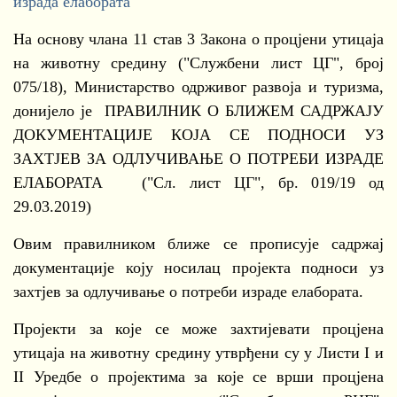
израда елабората
На основу члана 11 став 3 Закона о процјени утицаја
на животну средину ("Службени лист ЦГ", број
075/18), Министарство одрживог развоја и туризма,
донијело је ПРАВИЛНИК О БЛИЖЕМ САДРЖАЈУ
ДОКУМЕНТАЦИЈЕ КОЈА СЕ ПОДНОСИ УЗ
ЗАХТЈЕВ ЗА ОДЛУЧИВАЊЕ О ПОТРЕБИ ИЗРАДЕ
ЕЛАБОРАТА ("Сл. лист ЦГ", бр. 019/19 од
29.03.2019)
Овим правилником ближе се прописује садржај
документације коју носилац пројекта подноси уз
захтјев за одлучивање о потреби израде елабората.
Пројекти за које се може захтијевати процјена
утицаја на животну средину утврђени су у Листи I и
II Уредбе о пројектима за које се врши процјена