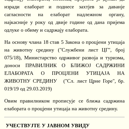
изради елаборат и поднесе захтјев за даванје
сагласности на елаборат надлежном органу,
најкасније у року од двије године од дана пријема
одлуке о обиму и садржају елабората.
На основу члана 18 став 5 Закона о процјени утицаја
на животну средину ("Службени лист ЦГ", број
075/18), Министарство одрживог развоја и туризма,
доноси ПРАВИЛНИК О БЛИЖОЈ САДРЖИНИ
ЕЛАБОРАТА О ПРОЦЈЕНИ УТИЦАЈА НА
ЖИВОТНУ СРЕДИНУ ("Сл. лист Црне Горе", бр.
019/19 од 29.03.2019)
Овим правилником прописује се ближа садржина
елабората о процјени утицаја на животну средину.
УЧЕСТВУЈТЕ У ЈАВНОМ УВИДУ