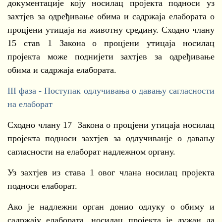
документације коју носилац пројекта подноси уз
захтјев за одређивање обима и садржаја елабората о
процјени утицаја на животну средину. Сходно члану
15 став 1 Закона о процјени утицаја носилац
пројекта може поднијети захтјев за одређивање
обима и садржаја елабората.
III фаза - Поступак одлучивања о давању сагласности
на елаборат
Сходно члану 17 Закона о процјени утицаја носилац
пројекта подноси захтјев за одлучиванје о давању
сагласности на елаборат надлежном органу.
Уз захтјев из става 1 овог члана носилац пројекта
подноси елаборат.
Ако је надлежни орган донио одлуку о обиму и
садржају елабората, носилац пројекта је дужан да