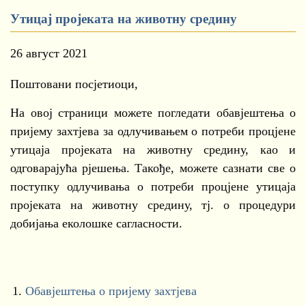
Утицај пројеката на животну средину
26 август 2021
Поштовани посјетиоци,
На овој страници можете погледати обавјештења о
пријему захтјева за одлучивањем о потреби процјене
утицаја пројеката на животну средину, као и
одговарајућа рјешења. Такође, можете сазнати све о
поступку одлучивања о потреби процјене утицаја
пројеката на животну средину, тј. о процедури
добијањa еколошке сагласности.
1.
Обавјештења о пријему захтјева