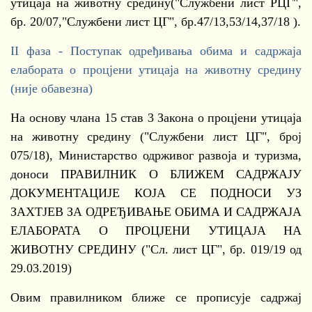
утицаја на животну средину("Службени лист РЦГ",
бр. 20/07,"Службени лист ЦГ", бр.47/13,53/14,37/18 ).
II фаза - Поступак одређивања обима и садржаја
елабората о процјени утицаја на животну средину
(није обавезна)
На основу члана 15 став 3 Закона о процјени утицаја
на животну средину ("Службени лист ЦГ", број
075/18), Министарство одрживог развоја и туризма,
доноси ПРАВИЛНИК О БЛИЖЕМ САДРЖАЈУ
ДОКУМЕНТАЦИЈЕ КОЈА СЕ ПОДНОСИ УЗ
ЗАХТЈЕВ ЗА ОДРЕЂИВАЊЕ ОБИМА И САДРЖАЈА
ЕЛАБОРАТА О ПРОЦЈЕНИ УТИЦАЈА НА
ЖИВОТНУ СРЕДИНУ ("Сл. лист ЦГ", бр. 019/19 од
29.03.2019)
Овим правилником ближе се прописује садржај