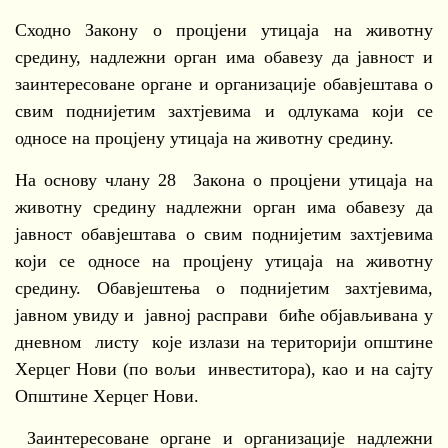
Сходно Закону о процјени утицаја на животну
средину, надлежни орган има обавезу да јавност и
заинтересоване органе и организације обавјештава о
свим поднијетим захтјевима и одлукама који се
односе на процјену утицаја на животну средину.
На основу члану 28 Закона о процјени утицаја на
животну средину надлежни орган има обавезу да
јавност обавјештава о свим поднијетим захтјевима
који се односе на процјену утицаја на животну
средину. Обавјештења о поднијетим захтјевима,
јавном увиду и јавној расправи биће објављивана у
дневном листу које излази на територији општине
Херцег Нови (по вољи инвеститора), као и на сајту
Општине Херцег Нови.
Заинтересоване органе и организације надлежни