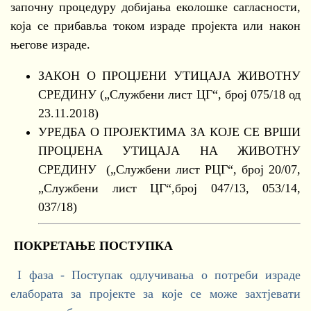
започну процедуру добијања еколошке сагласности,
која се прибавља током израде пројекта или након
његове израде.
ЗАКОН О ПРОЦЈЕНИ УТИЦАЈА ЖИВОТНУ
СРЕДИНУ („Службени лист ЦГ“, број 075/18 од
23.11.2018)
УРЕДБА О ПРОЈЕКТИМА ЗА КОЈЕ СЕ ВРШИ
ПРОЦЈЕНА УТИЦАЈА НА ЖИВОТНУ
СРЕДИНУ („Службени лист РЦГ“, број 20/07,
„Службени лист ЦГ“,број 047/13, 053/14,
037/18)
ПОКРЕТАЊЕ ПОСТУПКА
I фаза - Поступак одлучивања о потреби израде
елабората за пројекте за које се може захтјевати