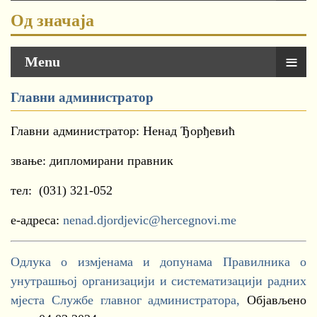
Од значаја
≡
Menu
Главни администратор
Главни администратор: Ненад Ђорђевић
звање: дипломирани правник
тел: (031) 321-052
е-адреса:
nenad.djordjevic@hercegnovi.me
Одлука о измјенама и допунама Правилника о
унутрашњој организацији и систематизацији радних
мјеста Службе главног администратора,
Објављено