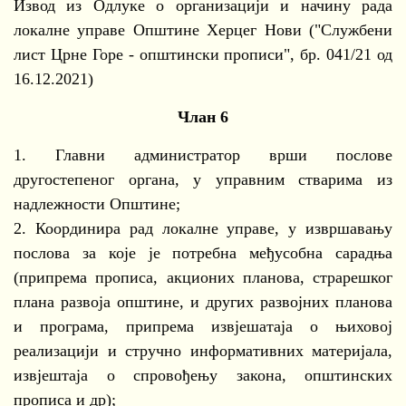
Извод из Одлуке о организацији и начину рада
локалне управе Општине Херцег Нови ("Службени
лист Црне Горе - општински прописи", бр. 041/21 од
16.12.2021)
Члан 6
1. Главни администратор врши послове
другостепеног органа, у управним стварима из
надлежности Општине;
2. Координира рад локалне управе, у извршавању
послова за које је потребна међусобна сарадња
(припрема прописа, акционих планова, страрешког
плана развоја општине, и других развојних планова
и програма, припрема извјешатаја о њиховој
реализацији и стручно информативних материјала,
извјештаја о спровођењу закона, општинских
прописа и др);