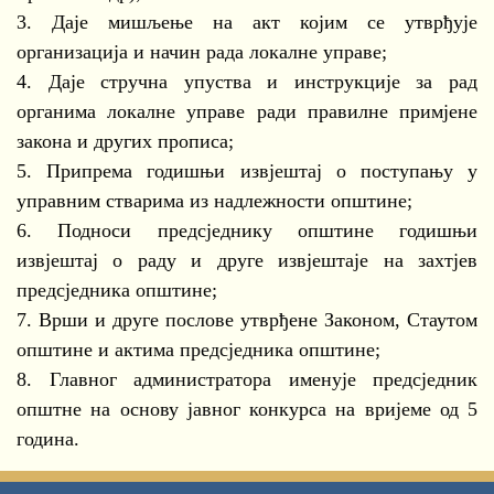
3. Даје мишљење на акт којим се утврђује
организација и начин рада локалне управе;
4. Даје стручна упуства и инструкције за рад
органима локалне управе ради правилне примјене
закона и других прописа;
5. Припрема годишњи извјештај о поступању у
управним стварима из надлежности општине;
6. Подноси предсједнику општине годишњи
извјештај о раду и друге извјештаје на захтјев
предсједника општине;
7. Врши и друге послове утврђене Законом, Стаутом
општине и актима предсједника општине;
8. Главног администратора именује предсједник
општне на основу јавног конкурса на вријеме од 5
година.