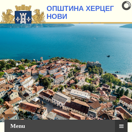
ОПШТИНА ХЕРЦЕГ
НОВИ
званична презентација
Сервис за грађане
≡
Menu