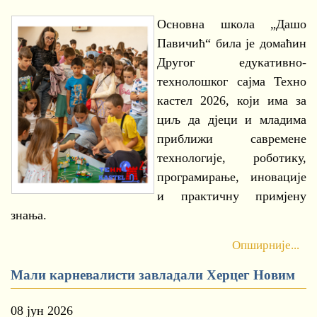
Основна школа „Дашо
Павичић“ била је домаћин
Другог едукативно-
технолошког сајма Техно
кастел 2026, који има за
циљ да дјеци и младима
приближи савремене
технологије, роботику,
програмирање, иновације
и практичну примјену
знања.
Опширније...
Мали карневалисти завладали Херцег Новим
08 јун 2026