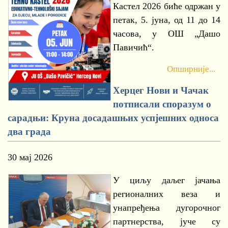
Кастел 2026 биће одржан у
петак, 5. јуна, од 11 до 14
часова, у ОШ „Дашо
Павичић“.
Опширније...
Херцег Нови и Чачак
потписали споразум о
сарадњи: Круна досадашњих успјешних односа
два града
30 мај 2026
У циљу даљег јачања
регионалних веза и
унапређења дугорочног
партнерства, јуче су