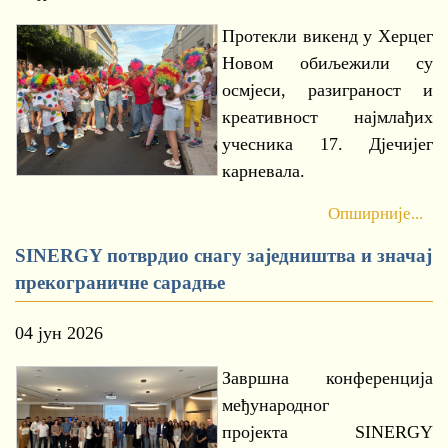
Протекли викенд у Херцег
Новом обиљежили су
осмјеси, разиграност и
креативност најмлађих
учесника 17. Дјечијег
карневала.
Опширније...
SINERGY потврдио снагу заједништва и значај
прекограничне сарадње
04 јун 2026
Завршна конференција
међународног
пројекта SINERGY