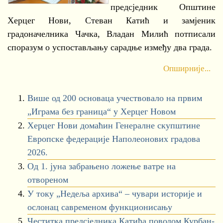
предсједник Општине
Херцег Нови, Стеван Катић и замјеник
градоначелника Чачка, Владан Милић потписали
споразум о успостављању сарадње између два града.
Опширније...
Више од 200 основаца учествовало на првим
„Играма без граница“ у Херцег Новом
Херцег Нови домаћин Генералне скупштине
Европске федерације Наполеонових градова
2026.
Од 1. јуна забрањено ложење ватре на
отвореном
У току „Недеља архива“ – чувари историје и
ослонац савременом функционисању
Честитка предсједника Катића поводом Курбан-