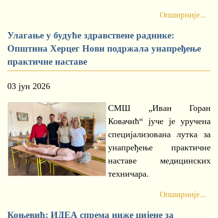
Опширније...
Улагање у будуће здравствене раднике:
Општина Херцег Нови подржала унапређење
практичне наставе
03 јун 2026
СМШ „Иван Горан
Ковачић“ јуче је уручена
специјализована лутка за
унапређење практичне
наставе медицинских
техничара.
Опширније...
Коњевић: ИДЕА спрема ниже цијене за