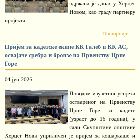
одржана је данас у Херцег
Новом, као граду партнеру
пројекта.
Опширније...
Пријем за кадетске екипе КК Галеб и КК АС,
освајаче сребра и бронзе на Првенству Црне
Горе
04 јун 2026
Поводом изузетног успјеха
оствареног на Првенству
Црне Горе за кадете
(узраст до 16 година), у
сали Скупштине општине
Херцег Нови уприличен је пријем за кошаркаше и