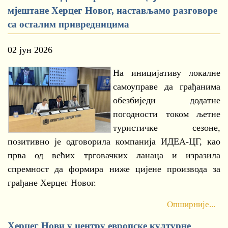
мјештане Херцег Новог, настављамо разговоре
са осталим привредницима
02 јун 2026
На иницијативу локалне
самоуправе да грађанима
обезбиједи додатне
погодности током љетне
туристичке сезоне,
позитивно је одговорила компанија ИДЕА-ЦГ, као
прва од већих трговачких ланаца и изразила
спремност да формира ниже цијене производа за
грађане Херцег Новог.
Опширније...
Херцег Нови у центру европске културне