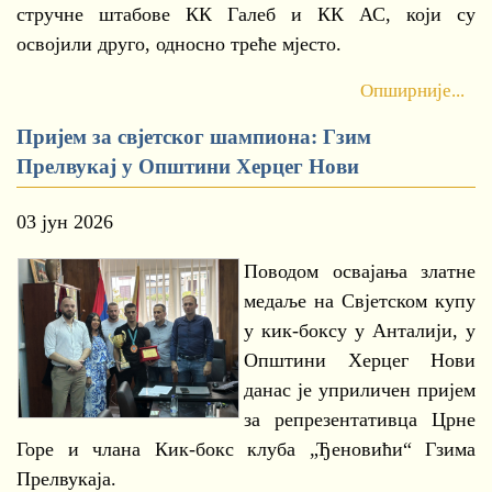
стручне штабове КК Галеб и КК АС, који су
освојили друго, односно треће мјесто.
Опширније...
Пријем за свјетског шампиона: Гзим
Прелвукај у Општини Херцег Нови
03 јун 2026
Поводом освајања златне
медаље на Свјетском купу
у кик-боксу у Анталији, у
Општини Херцег Нови
данас је уприличен пријем
за репрезентативца Црне
Горе и члана Кик-бокс клуба „Ђеновићи“ Гзима
Прелвукаја.