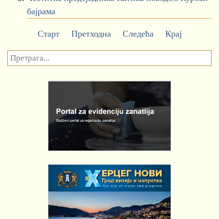
бајрама
Старт
Претходна
Следећа
Крај