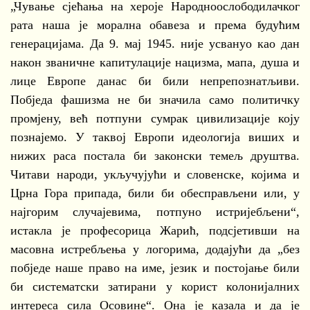
„Чување сјећања на хероје Народноослободилачког
рата наша је морална обавеза и према будућим
генерацијама. Да 9. мај 1945. није усвануо као дан
након званичне капитулације нацизма, мапа, душа и
лице Европе данас би били непрепознатљиви.
Побједа фашизма не би значила само политичку
промјену, већ потпуни сумрак цивилизације коју
познајемо. У таквој Европи идеологија виших и
нижих раса постала би законски темељ друштва.
Читави народи, укључујући и словенске, којима и
Црна Гора припада, били би обесправљени или, у
најгорим случајевима, потпуно истријебљени“,
истакла је професорица Жарић, подсјетивши на
масовна истребљења у логорима, додајући да „без
побједе наше право на име, језик и постојање били
би систематски затирани у корист колонијалних
интереса сила Осовине“. Она је казала и да је