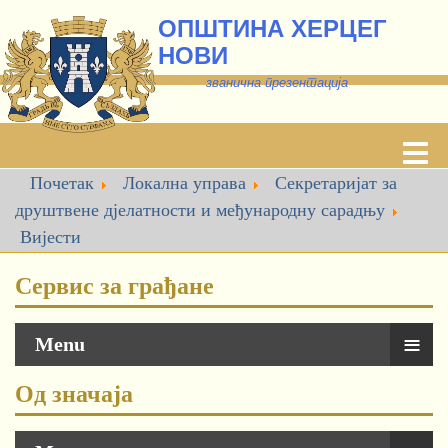
ОПШТИНА ХЕРЦЕГ
НОВИ
званична презентација
Почетак
Локална управа
Секретаријат за
друштвене дјелатности и међународну сарадњу
Вијести
Сервис за грађане
≡
Menu
Од значаја