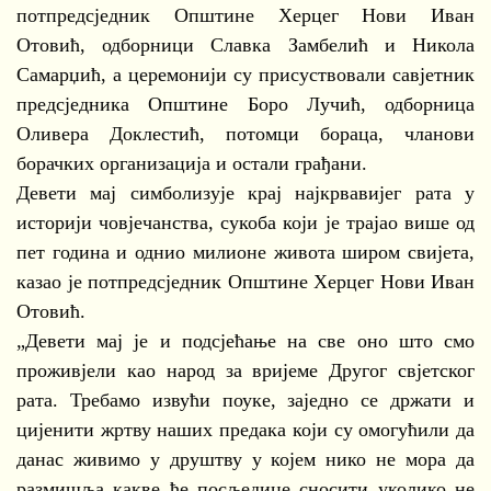
потпредсједник Општине Херцег Нови Иван
Отовић, одборници Славка Замбелић и Никола
Самарџић, а церемонији су присуствовали савјетник
предсједника Општине Боро Лучић, одборница
Оливера Доклестић, потомци бораца, чланови
борачких организација и остали грађани.
Девети мај симболизује крај најкрвавијег рата у
историји човјечанства, сукоба који је трајао више од
пет година и однио милионе живота широм свијета,
казао је потпредсједник Општине Херцег Нови Иван
Отовић.
„Девети мај је и подсјећање на све оно што смо
проживјели као народ за вријеме Другог свјетског
рата. Требамо извући поуке, заједно се држати и
цијенити жртву наших предака који су омогућили да
данас живимо у друштву у којем нико не мора да
размишља какве ће посљедице сносити уколико не