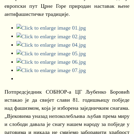
европски пут Црне Горе природан наставак њене
антифашистичке традиције.
Потпредсједник СОБНОР-а ЦГ Љубенко Боровић
истакао је да свијет слави 81. годишњицу побједе
над фашизмом, која је изборена заједничким снагама.
„Вјековима уназад непоколебљива љубав према миру
и слободи давала је снагу нашем народу за побједе у
ратовима и никада не смијемо заборавити храброст