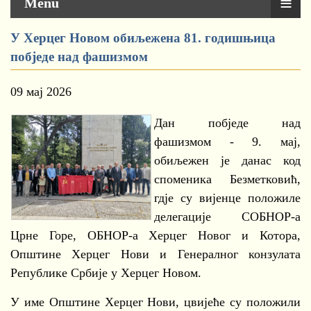
≡
Menu
У Херцег Новом обиљежена 81. годишњица
побједе над фашизмом
09 мај 2026
Дан побједе над
фашизмом - 9. мај,
обиљежен је данас код
споменика Безметковић,
гдје су вијенце положиле
делегације СОБНОР-а
Црне Горе, ОБНОР-а Херцег Новог и Котора,
Општине Херцег Нови и Генералног конзулата
Републике Србије у Херцег Новом.
У име Општине Херцег Нови, цвијеће су положили