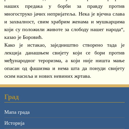
наших предака у борби за правду против
многоструко јачих непријатеља. Нека је вјечна слава
и захвалност, свим храбрим женама и мушкарцима
који су положили животе за слободу нашег народа“,
казао је Боровић.
Како је истакао, заједништво створено тада је
лекција данашњем свијету који се бори против
међународног тероризма, а који није ништа мање
опасан од фашизма и нема шта да понуди свијету
осим насиља и нових невиних жртава.
Град
Мапа града
Историја