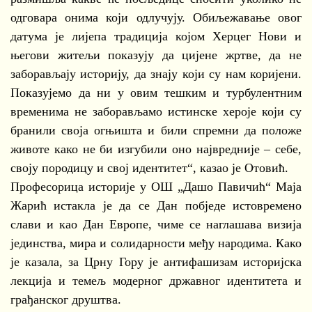
одговара онима који одлучују. Обиљежавање овог
датума је лијепа традиција којом Херцег Нови и
његови житељи показују да цијене жртве, да не
заборављају историју, да знају који су нам коријени.
Показујемо да ни у овим тешким и турбулентним
временима не заборављамо истинске хероје који су
бранили своја огњишта и били спремни да положе
животе како не би изгубили оно највредније – себе,
своју породицу и свој идентитет“, казао је Отовић.
Професорица историје у ОШ „Дашо Павичић“ Маја
Жарић истакла је да се Дан побједе истовремено
слави и као Дан Европе, чиме се наглашава визија
јединства, мира и солидарности међу народима. Како
је казала, за Црну Гору је антифашизам историјска
лекција и темељ модерног државног идентитета и
грађанског друштва.