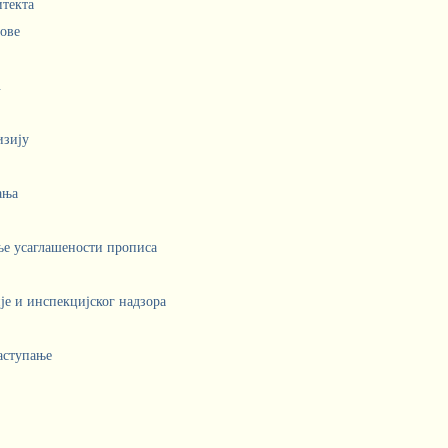
итекта
лове
.
изију
ања
ње усаглашености прописа
е и инспекцијског надзора
аступање