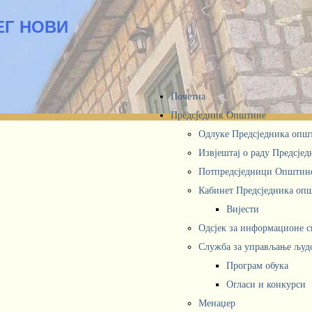
ЕГ НОВИ
Почетна
Предсједник Општине
Одлуке Предсједника опш
Извјештај о раду Предсје
Потпредсједници Општин
Кабинет Предсједника oп
Вијести
Одсјек за информационе 
Служба за управљање људ
Програм обука
Огласи и конкурси
Менаџер