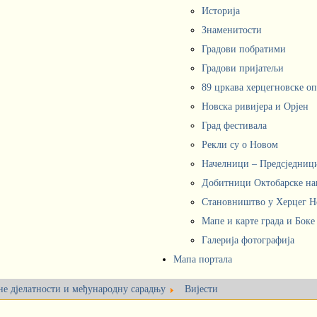
Историја
Знаменитости
Градови побратими
Градови пријатељи
89 цркава херцегновске о
Новска ривијера и Орјен
Град фестивала
Рекли су о Новом
Начелници – Предсједни
Добитници Октобарске на
Становништво у Херцег 
Мапе и карте града и Боке
Галерија фотографија
Мапа портала
не дјелатности и међународну сарадњу
Вијести