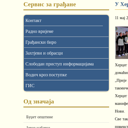
Сервис за грађане
У Хе
11 мај 
Контакт
Радно вријеме
Грађански биро
Захтјеви и обрасци
Слободан приступ информацијама
Херцег
домаћин
Водич кроз поступке
„Прије 
ГИС
такмиче
Херцег
Од значаја
манифе
Нови.
Буџет општине
Све та
првенст
Јавне набавке