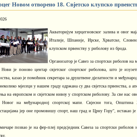
рцег Новом отворено 18. Свјетско клупско првенств
2026
Акваторијум херцегновског залива и овог мај
Италије, Шпаније, Ирске, Хрватске, Словен
клупском првенству у риболову из брода.
Организатор је Савез за спортски риболов на
 Нови је поново центар свјетског спортског риболова, што је изузе
ства, казао је помоћник секретара за друштвене дјелатности и међунаро
неколико мјесеци у нашем граду одржана су два свјетска првенства, а а
ња на европском и свјетском нивоу у спортском риболову. За све нас ово 
 Новог на међународној спортској мапи. Свјесни тога, Општина
стацијама јер оне промовишу спорт, наш град и Црну Гору“, истакао 
кмичаре позвао је на фер-плеј предсједник Савеза за спортски риболов
ву.