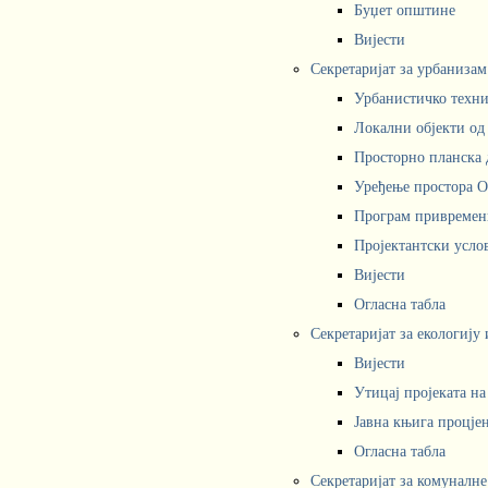
Буџет општине
Вијести
Секретаријат за урбаниза
Урбанистичко техни
Локални објекти од
Просторно планска 
Уређење простора 
Програм привремени
Пројектантски усл
Вијести
Огласна табла
Секретаријат за екологију
Вијести
Утицај пројеката н
Јавна књига процјен
Огласна табла
Секретаријат за комуналне