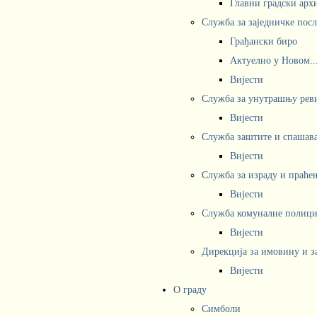
Главни градски арх
Служба за заједничке пос
Грађански биро
Актуелно у Новом..
Вијести
Служба за унутрашњу рев
Вијести
Служба заштите и спашав
Вијести
Служба за израду и праће
Вијести
Служба комуналне полициј
Вијести
Дирекција за имовину и з
Вијести
О граду
Симболи