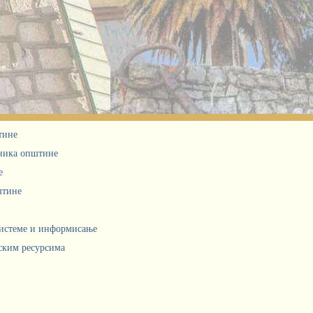
тине
дника општине
е
штине
системе и информисање
ским ресурсима