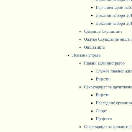
Парламентарни изб
Локални избори 20
Локални избори 20
Сједнице Скупштине
Одлуке Скупштине општи
Општа акта
Локална управа
Главни администратор
Служба главног адм
Вијести
Секретаријат за друштвен
Вијести
Невладине организа
Спорт
Пројекти
Секретаријат за финансије