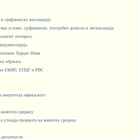
м и грађевинску инспекцију
чки услови, грађевинске, употребне дозволе и легализација
 општег интереса
документација
Општине Херцег Нови
х објеката
ови ЕКИП, ЕПЦГ и РВС
 и енергетску ефикасност
а животну средину
а утицаја пројеката на животну средину
 дјелатности