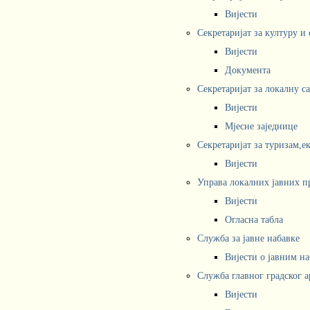
Вијести
Секретаријат за културу и
Вијести
Документа
Секретаријат за локалну с
Вијести
Мјесне заједнице
Секретаријат за туризам,е
Вијести
Управа локалних јавних п
Вијести
Огласна табла
Служба за јавне набавке
Вијести о јавним н
Служба главног градског а
Вијести