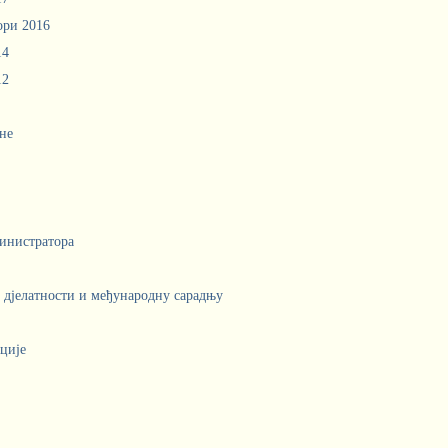
ори 2016
14
12
не
инистратора
е дјелатности и међународну сарадњу
ције