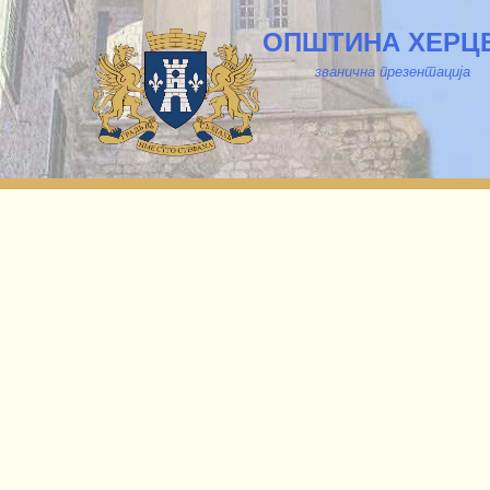
ОПШТИНА ХЕРЦ
званична презентација