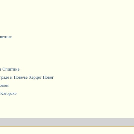
пштине
ци Општине
граде и Повеље Херцег Новог
Новом
 Которске