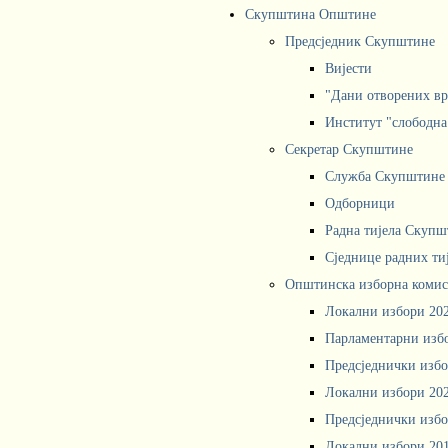
Скупштина Општине
Предсједник Скупштине
Вијести
"Дани отворених вр
Институт "слободна
Секретар Скупштине
Служба Скупштине
Одборници
Радна тијела Скупш
Сједнице радних ти
Општинска изборна комис
Локални избори 20
Парламентарни изб
Предсједнички избо
Локални избори 20
Предсједнички избо
Локални избори 20