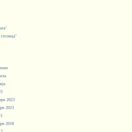
ата"
 столица"
тине
јела
ија
25
ори 2023
ри 2023
21
ри 2018
17