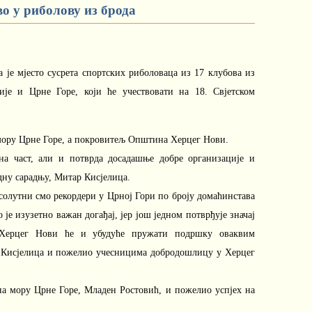
о у риболову из брода
а је мјесто сусрета спортских риболоваца из 17 клубова из
ије и Црне Горе, који ће учествовати на 18. Свјетском
 мору Црне Горе, а покровитељ Општина Херцег Нови.
тна част, али и потврда досадашње добре организације и
дну сарадњу, Митар Кисјелица.
псолутни смо рекордери у Црној Гори по броју домаћинстава
је изузетно важан догађај, јер још једном потврђује значај
 Херцег Нови ће и убудуће пружати подршку оваквим
је Кисјелица и пожелио учесницима добродошлицу у Херцег
 на мору Црне Горе, Младен Ростовић, и пожелио успјех на