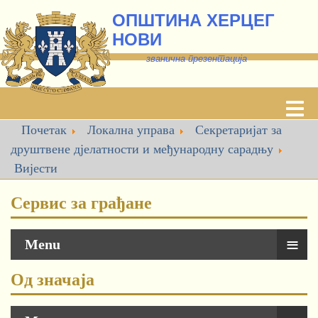
ОПШТИНА ХЕРЦЕГ
НОВИ
званична презентација
Почетак
Локална управа
Секретаријат за
друштвене дјелатности и међународну сарадњу
Вијести
Сервис за грађане
≡
Menu
Од значаја