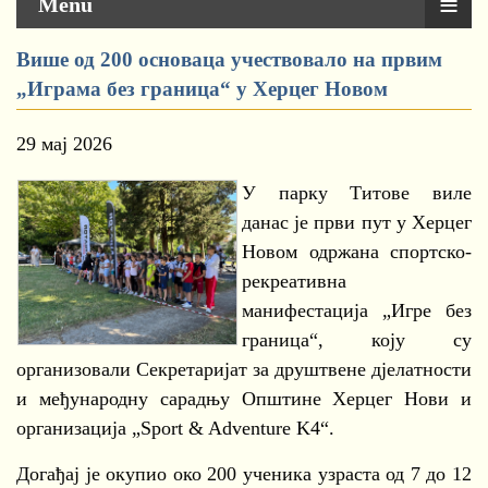
≡
Menu
Више од 200 основаца учествовало на првим
„Играма без граница“ у Херцег Новом
29 мај 2026
У парку Титове виле
данас је први пут у Херцег
Новом одржана спортско-
рекреативна
манифестација „Игре без
граница“, коју су
организовали Секретаријат за друштвене дјелатности
и међународну сарадњу Општине Херцег Нови и
организација „Sport & Adventure K4“.
Догађај је окупио око 200 ученика узраста од 7 до 12