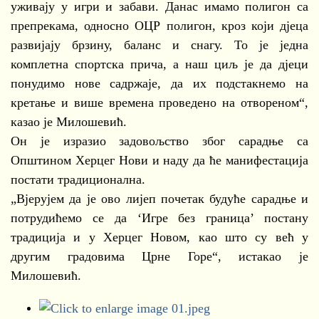
уживају у игри и забави. Данас имамо полигон са
препрекама, односно ОЦР полигон, кроз који дјеца
развијају брзину, баланс и снагу. То је једна
комплетна спортска прича, а наш циљ је да дјеци
понудимо нове садржаје, да их подстакнемо на
кретање и више времена проведено на отвореном“,
казао је Милошевић.
Он је изразио задовољство због сарадње са
Општином Херцег Нови и наду да ће манифестација
постати традиционална.
„Вјерујем да је ово лијеп почетак будуће сарадње и
потрудићемо се да ‘Игре без граница’ постану
традиција и у Херцег Новом, као што су већ у
другим градовима Црне Горе“, истакао је
Милошевић.