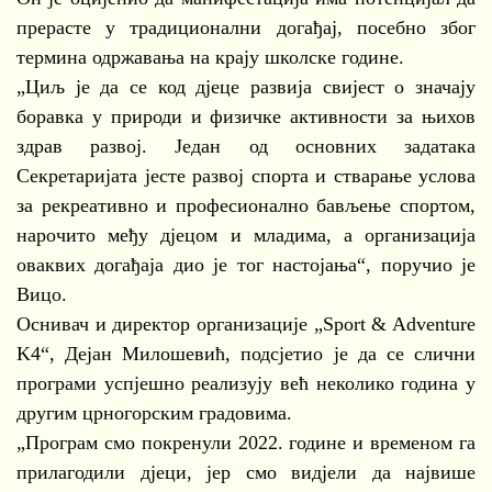
прерасте у традиционални догађај, посебно због
термина одржавања на крају школске године.
„Циљ је да се код дјеце развија свијест о значају
боравка у природи и физичке активности за њихов
здрав развој. Један од основних задатака
Секретаријата јесте развој спорта и стварање услова
за рекреативно и професионално бављење спортом,
нарочито међу дјецом и младима, а организација
оваквих догађаја дио је тог настојања“, поручио је
Вицо.
Оснивач и директор организације „Sport & Adventure
K4“, Дејан Милошевић, подсјетио је да се слични
програми успјешно реализују већ неколико година у
другим црногорским градовима.
„Програм смо покренули 2022. године и временом га
прилагодили дјеци, јер смо видјели да највише