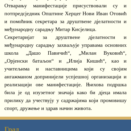
Отварању манифестације присуствовали су и
потпредсједник Општине Херцег Нови Иван Отовић
и помоћник секретара за друштвене дјелатности и
међународну сарадњу Митар Кисјелица.
Секретаријат за друштвене дјелатности и
међународну сарадњу захваљује управама основних
школа „Дашо Павичић“, „Милан Вуковић“,
„Орјенски батаљон“ и „Илија Кишић“, као и
учитељима и наставницима који су својим
ангажманом допринијели успјешној организацији и
реализацији ове манифестације. Њихова подршка
била је од изузетног значаја како би дјеца имала
прилику да учествују у садржајима који промовишу
спорт, дружење и здрав начин живота.
Град