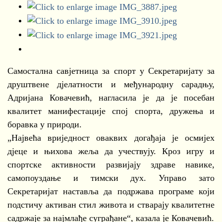
Самостална савјетница за спорт у Секретаријату за
друштвене дјелатности и међународну сарадњу,
Адријана Ковачевић, нагласила је да је посебан
квалитет манифестације спој спорта, дружења и
боравка у природи.
„Највећа вриједност оваквих догађаја је осмијех
дјеце и њихова жеља да учествују. Кроз игру и
спортске активности развијају здраве навике,
самопоуздање и тимски дух. Управо зато
Секретаријат наставља да подржава програме који
подстичу активан стил живота и стварају квалитетне
садржаје за најмлађе суграђане“, казала је Ковачевић.