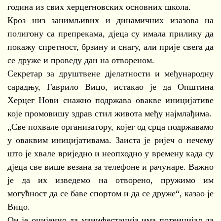
година из свих херцегновских основних школа.
Кроз низ занимљивих и динамичних изазова на
полигону са препрекама, дјеца су имала прилику да
покажу спретност, брзину и снагу, али прије свега да
се друже и проведу дан на отвореном.
Секретар за друштвене дјелатности и међународну
сарадњу, Гаврило Вицо, истакао је да Општина
Херцег Нови снажно подржава овакве иницијативе
које промовишу здрав стил живота међу најмлађима.
„Све похвале организатору, којег од срца подржавамо
у оваквим иницијативама. Заиста је ријеч о нечему
што је хвале вриједно и неопходно у времену када су
дјеца све више везана за телефоне и рачунаре. Важно
је да их изведемо на отворено, пружимо им
могућност да се баве спортом и да се друже“, казао је
Вицо.
Он је оцијенио да манифестација има потенцијал да