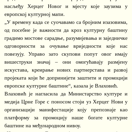
насљеђу Херцег Новог и мјесту које заузима у
европској културној мапи.
„У времену када се суочавамо са бројним изазовима,
од посебне је важности да кроз културну баштину
градимо мостове сарадње, разумијевања и заједничке
одговорности за очување вриједности које нас
повезују. Управо зато скупови попут овог имају
вишеструки значај – они омогућавају размјену
искустава, креирање нових партнерстава и развој
пројеката који ће допринијети заштити и промоцији
европске културне баштине“, казала је Влаховић.
Влаховић је нагласила да Министарство културе и
медија Црне Горе с поносом стоји уз Херцег Нови у
организацији манифестације коју препознаје као
платформу за промоцију наше богате културне
баштине на међународном нивоу.