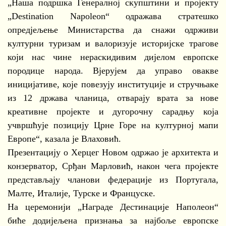
„Наша подршка Генералној скупштини и пројекту
„Destination Napoleon“ одражава стратешко
опредјељење Министарства да снажи одрживи
културни туризам и валоризује историјске трагове
који нас чине нераскидивим дијелом европске
породице народа. Вјерујем да управо овакве
иницијативе, које повезују институције и стручњаке
из 12 држава чланица, отварају врата за нове
креативне пројекте и дугорочну сарадњу која
учвршћује позицију Црне Горе на културној мапи
Европе“, казала је Влаховић.
Презентацију о Херцег Новом одржао је архитекта и
конзерватор, Срђан Марловић, након чега пројекте
представљају чланови федерације из Португала,
Малте, Италије, Турске и Француске.
На церемонији „Награде Дестинације Наполеон“
биће додијељена признања за најбоље европске