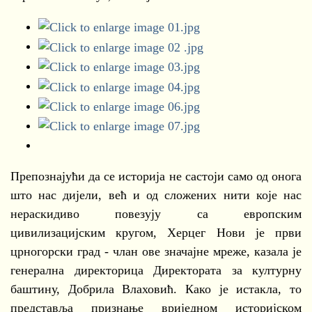
Препознајући да се историја не састоји само од онога
што нас дијели, већ и од сложених нити које нас
нераскидиво повезују са европским
цивилизацијским кругом, Херцег Нови је први
црногорски град - члан ове значајне мреже, казала је
генерална директорица Директората за културну
баштину, Добрила Влаховић. Како је истакла, то
представља признање вриједном историјском