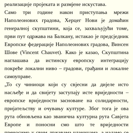
реализације пројеката и размјене искустава.
Само три године након приступања мрежи
Наполеонових градова, Херцег Нови је домаћин
генералној скупштини, која се, захваљујући томе,
први пут одржава на Балкану, истакао је предсједник
Европске федерације Наполеонових градова, Винсен
Шове (Vincent Chauvet). Како је казао, Скупштина
наглашава да истинску европску интеграцију
покреће локални ниво – градови, грађани и локалне
самоуправе.
„То су чиниоци који су свјесни да дијеле исто
насљеђе и да свијету заступају исте вриједности –
европске вриједности засноване на солидарности,
пријатељству и очувању културе. Због тога је ова
рута обновљена као званична културна рута Савјета
Европе и поносни смо што те вриједности
преносимо у свим државама чланицама, а надамо се