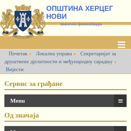
ОПШТИНА ХЕРЦЕГ
НОВИ
званична презентација
Почетак
Локална управа
Секретаријат за
друштвене дјелатности и међународну сарадњу
Вијести
Сервис за грађане
≡
Menu
Од значаја