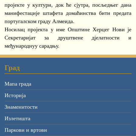
пројекте у култури, док ће сјутра, посљедњег дана
манифестације штафета домаћинства бити предата
португалском граду Алмеида.
Носилац пројекта у име Општине Херцег Нови је
Секретаријат за друштвене дјелатности и
међународнуу сарадњу.
Град
Мапа града
Историја
Знаменитости
Излетишта
Паркови и вртови