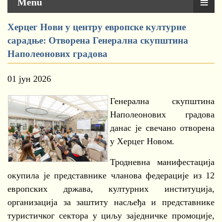
≡
Menu
Херцег Нови у центру европске културне
сарадње: Отворена Генерална скупштина
Наполеонових градова
01 јун 2026
Генерална скупштина
Наполеонових градова
данас је свечано отворена
у Херцег Новом.
Тродневна манифестација
окупила је представнике чланова федерације из 12
европских држава, културних институција,
организација за заштиту насљеђа и представнике
туристичког сектора у циљу заједничке промоције,