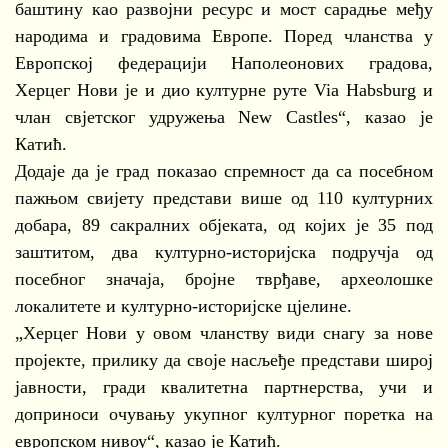
баштину као развојни ресурс и мост сарадње међу
народима и градовима Европе. Поред чланства у
Европској федерацији Наполеонових градова,
Херцег Нови је и дио културне руте Via Habsburg и
члан свјетског удружења New Castles“, казао је
Катић.
Додаје да је град показао спремност да са посебном
пажњом свијету представи више од 110 културних
добара, 89 сакралних објеката, од којих је 35 под
заштитом, два културно-историјска подручја од
посебног значаја, бројне тврђаве, археолошке
локалитете и културно-историјске цјелине.
„Херцег Нови у овом чланству види снагу за нове
пројекте, прилику да своје насљеђе представи широј
јавности, гради квалитетна партнерства, учи и
доприноси очувању укупног културног поретка на
европском нивоу“, казао је Катић.