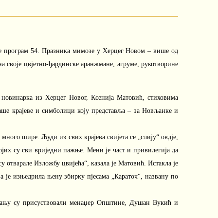
е програм 54. Празника мимозе у Херцег Новом – више од
на своје цвјетно-ђардинске аранжмане, агруме, рукотворине
 новинарка из Херцег Новог, Ксенија Матовић, стиховима
аше крајеве и симболици коју представља – за Новљанке и
ного шире. Људи из свих крајева свијета се „слију“ овдје,
ојих су сви вриједни пажње. Мени је част и привилегија да
у отварале Изложбу цвијећа“, казала је Матовић. Истакла је
а је изњедрила њену збирку пјесама „Караточ“, названу по
арању су присуствовали менаџер Општине, Душан Вукић и