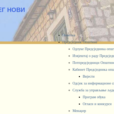
ЕГ НОВИ
Почетна
Предсједник Општине
Одлуке Предсједника опш
Извјештај о раду Предсје
Потпредсједници Општин
Кабинет Предсједника oп
Вијести
Одсјек за информационе 
Служба за управљање људ
Програм обука
Огласи и конкурси
Менаџер