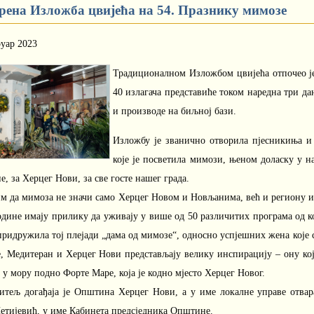
рена Изложба цвијећа на 54. Празнику мимозе
руар 2023
Традиционалном Изложбом цвијећа отпочео ј
40 излагача представиће током наредна три да
и производе на биљној бази.
Изложбу је званично отворила пјесникиња и
које је посветила мимози, њеном доласку у н
, за Херцег Нови, за све госте нашег града.
 да мимоза не значи само Херцег Новом и Новљанима, већ и региону и м
одине имају прилику да уживају у више од 50 различитих програма од к
придружила тој плејади „дама од мимозе“, односно успјешних жена које с
е, Медитеран и Херцег Нови представљају велику инспирацију – ону кој
 у мору подно Форте Маре, која је кодно мјесто Херцег Новог.
итељ догађаја је Општина Херцег Нови, а у име локалне управе отв
етијевић, у име Кабинета предсједника Општине.