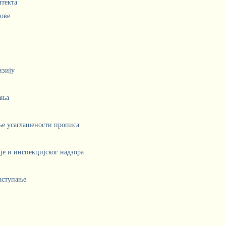
итекта
лове
.
изију
ања
ње усаглашености прописа
е и инспекцијског надзора
аступање