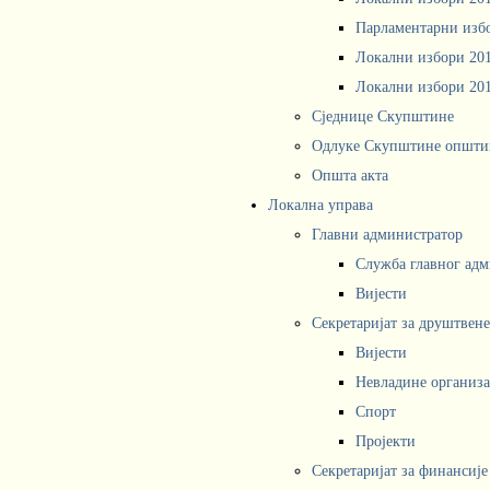
Парламентарни изб
Локални избори 20
Локални избори 20
Сједнице Скупштине
Одлуке Скупштине општи
Општа акта
Локална управа
Главни администратор
Служба главног адм
Вијести
Секретаријат за друштвен
Вијести
Невладине организа
Спорт
Пројекти
Секретаријат за финансије