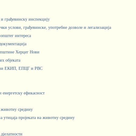
м и грађевинску инспекцију
чки услови, грађевинске, употребне дозволе и легализација
 општег интереса
документација
Општине Херцег Нови
х објеката
ови ЕКИП, ЕПЦГ и РВС
 и енергетску ефикасност
а животну средину
а утицаја пројеката на животну средину
 дјелатности