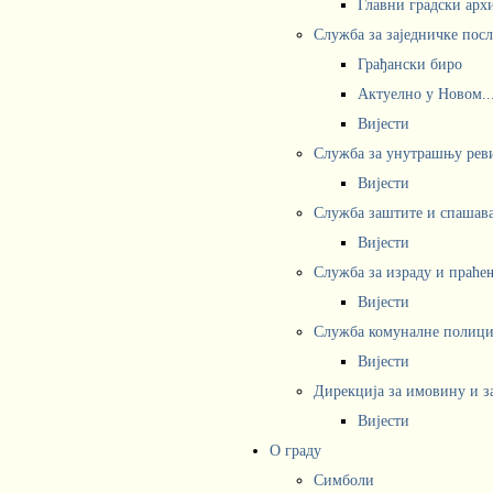
Главни градски арх
Служба за заједничке пос
Грађански биро
Актуелно у Новом..
Вијести
Служба за унутрашњу рев
Вијести
Служба заштите и спашав
Вијести
Служба за израду и праће
Вијести
Служба комуналне полициј
Вијести
Дирекција за имовину и з
Вијести
О граду
Симболи