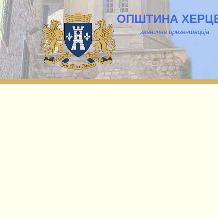
ОПШТИНА ХЕРЦ
званична презентација