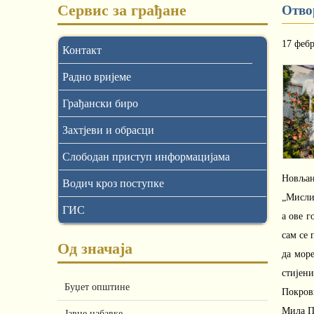
Сервис за грађане
Отво
17 феб
Контакт
Радно вријеме
Грађански биро
Захтјеви и обрасци
Слободан приступ информацијама
Новљане
Водич кроз поступке
„Мислим
ГИС
а ове г
сам се 
Од значаја
да мор
стијени
Буџет општине
Покров
Мила П
Јавне набавке