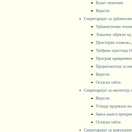
Буџет општине
Вијести
Секретаријат за урбаниза
Урбанистичко техни
Локални објекти од
Просторно планска 
Уређење простора 
Програм привремени
Пројектантски усл
Вијести
Огласна табла
Секретаријат за екологију
Вијести
Утицај пројеката н
Јавна књига процјен
Огласна табла
Секретаријат за комуналне