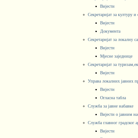
Вијести
Секретаријат за културу и
Вијести
Документа
Секретаријат за локалну с
Вијести
Мјесне заједнице
Секретаријат за туризам,е
Вијести
Управа локалних јавних п
Вијести
Огласна табла
Служба за јавне набавке
Вијести о јавним н
Служба главног градског а
Вијести