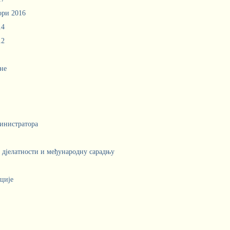
ори 2016
14
12
не
инистратора
е дјелатности и међународну сарадњу
ције