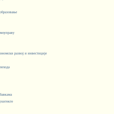
 образовање
амоуправу
кономски развој и инвестиције
рихода
абавкама
рхитекте