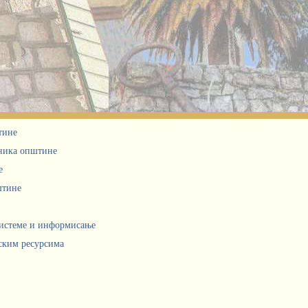
тине
дника општине
е
штине
системе и информисање
ским ресурсима