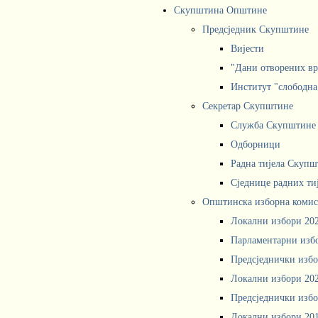
Скупштина Општине
Предсједник Скупштине
Вијести
"Дани отворених вр
Институт "слободна
Секретар Скупштине
Служба Скупштине
Одборници
Радна тијела Скупш
Сједнице радних ти
Општинска изборна комис
Локални избори 20
Парламентарни изб
Предсједнички избо
Локални избори 20
Предсједнички избо
Локални избори 20