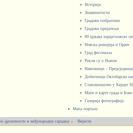
Историја
Знаменитости
Градови побратими
Градови пријатељи
89 цркава херцегновске о
Новска ривијера и Орјен
Град фестивала
Рекли су о Новом
Начелници – Предсједни
Добитници Октобарске на
Становништво у Херцег 
Мапе и карте града и Боке
Галерија фотографија
Мапа портала
не дјелатности и међународну сарадњу
Вијести