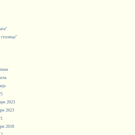
ата"
 столица"
тине
јела
ија
25
ори 2023
ри 2023
21
ри 2018
17