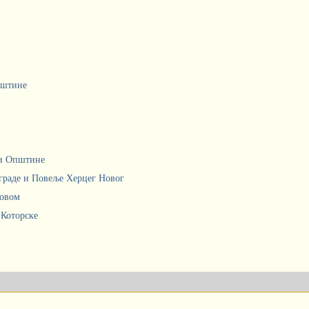
пштине
ци Општине
граде и Повеље Херцег Новог
Новом
 Которске