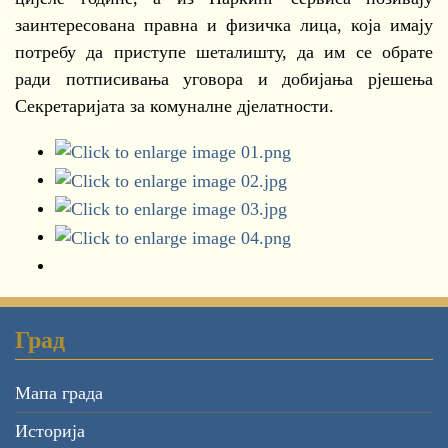
заинтересована правна и физичка лица, која имају
потребу да приступе шеталишту, да им се обрате
ради потписивања уговора и добијања рјешења
Секретаријата за комуналне дјелатности.
Град
Мапа града
Историја