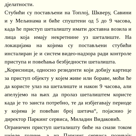
дјелатности.
Стубићи су постављени на Топлој, Шкверу, Савини
и у Мељинама и биће спуштени од 5 до 9 часова,
када ће приступ шеталишту имати доставна возила и
лица која имају некретнине уз шеталиште. На
локацијама на којима су постављени стубићи
инсталиран је и систем видео-надзора ради контроле
приступа и повећања безбједности шеталишта.
„Корисници, односно резиденти који добију картице
за приступ објекту у којем живе или бораве, моћи ће
да користе улаз на шеталиште и након 9 часова, али
апелујемо на њих да пролаз шеталиштем користе
када је то заиста потребно, те да избјегавају периоде
у којима је повећан број шетача“, појаснио је
директор Паркинг сервиса, Миладин Видаковић.
Ограничен приступ шеталишту биће на снази током
цијеле године, а из Паркинг сервиса позивају