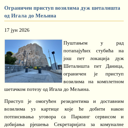
Ограничен приступ возилима дуж шеталишта
од Игала до Мељина
17 јун 2026
Пуштањем у рад
потапајућих стубића на
још пет локација дуж
Шеталишта пет Даница,
ограничен је приступ
возилима на комплетном
шетачком потезу од Игала до Мељина.
Приступ је омогућен резидентима и доставним
возилима уз картице које ће добити након
потписивања уговора са Паркинг сервисом и
добијања рјешења Секретаријата за комуналне