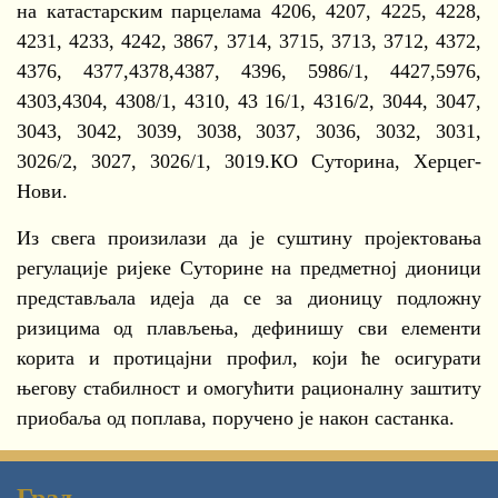
на катастарским парцелама 4206, 4207, 4225, 4228,
4231, 4233, 4242, 3867, 3714, 3715, 3713, 3712, 4372,
4376, 4377,4378,4387, 4396, 5986/1, 4427,5976,
4303,4304, 4308/1, 4310, 43 16/1, 4316/2, 3044, 3047,
3043, 3042, 3039, 3038, 3037, 3036, 3032, 3031,
3026/2, 3027, 3026/1, 3019.КО Суторина, Херцег-
Нови.
Из свега произилази да је суштину пројектовања
регулације ријеке Суторине на предметној дионици
представљала идеја да се за дионицу подложну
ризицима од плављења, дефинишу сви елементи
корита и протицајни профил, који ће осигурати
његову стабилност и омогућити рационалну заштиту
приобаља од поплава, поручено је након састанка.