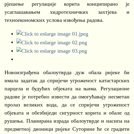
рјешење регулације корита конципирано је
усаглашавањем хидротехничких захтјева и
техноекономских услова извођења радова.
Новоизграђена обалоутврда дуж обала ријеке би
имала задатак да спријечи угроженост катастарских
парцела и будућих објеката на њима. Регулационе
радове је потребно извести да омогућавају несметан
пролаз великих вода, да се спријечи угроженост
објеката и обезбиједи сигурност корита и обале од
рушења. Планирана израда обалоутврде и насипа на
предметној дионици ријеке Суторине ће се градити