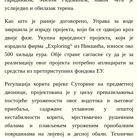
услиједио и обилазак терена.
Као што је раније договорено, Управа за воде
завршила је израду пројекта, који би се одвијао кроз
двије фазе. Укупна вриједност пројекта, који је
израдила фирма „Exploring“ из Никшића, износи око
500 хиљада еура. Обје стране сагласне су да је за
реализацију овог пројекта потребно аплицирати за
средства из претприступних фондова ЕУ.
Регулација корита ријеке Суторине на предметној
дионици, пројектована је у циљу превазилажења
постојеће угрожености овог водотока и његовог
приобаља, садржане углавном у општој
нестабилности корита, мјестимично рушевним
обалама и плављењем угроженим приобалним
површинама на лијевој и десној обали. Техничко