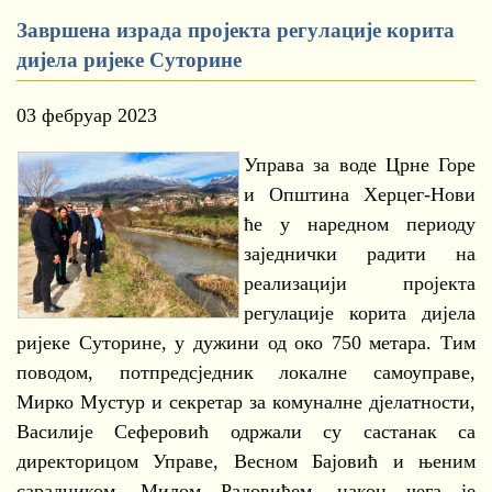
Завршена израда пројекта регулације корита
дијела ријеке Суторине
03 фебруар 2023
Управа за воде Црне Горе
и Општина Херцег-Нови
ће у наредном периоду
заједнички радити на
реализацији пројекта
регулације корита дијела
ријеке Суторине, у дужини од око 750 метара. Тим
поводом, потпредсједник локалне самоуправе,
Мирко Мустур и секретар за комуналне дјелатности,
Василије Сеферовић одржали су састанак са
директорицом Управе, Весном Бајовић и њеним
сарадником, Милом Радовићем, након чега је