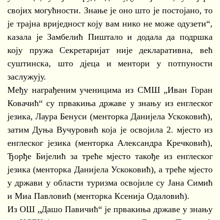
својих могућности. Знање је оно што је постојано, то
је трајна вриједност коју вам нико не може одузети“,
казала је Замбелић Пиштало и додала да подршка
коју пружа Секретаријат није декларативна, већ
суштинска, што дјеца и ментори у потпуности
заслужују.
Међу награђеним ученицима из СМШ „Иван Горан
Ковачић“ су првакиња државе у знању из енглеског
језика, Лаура Бенуси (менторка Данијела Ускоковић),
затим Дуња Вучуровић која је освојила 2. мјесто из
енглеског језика (менторка Александра Кречковић),
Ђорђе Бијелић за треће мјесто такође из енглеског
језика (менторка Данијела Ускоковић), а треће мјесто
у држави у области туризма освојиле су Јана Симић
и Миа Павловић (менторка Ксенија Одаловић).
Из ОШ „Дашо Павичић“ је првакиња државе у знању