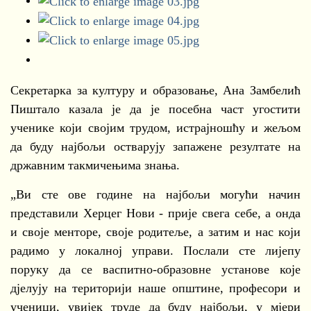
Секретарка за културу и образовање, Ана Замбелић
Пиштало казала је да је посебна част угостити
ученике који својим трудом, истрајношћу и жељом
да буду најбољи остварују запажене резултате на
државним такмичењима знања.
„Ви сте ове године на најбољи могући начин
представили Херцег Нови - прије свега себе, а онда
и своје менторе, своје родитеље, а затим и нас који
радимо у локалној управи. Послали сте лијепу
поруку да се васпитно-образовне установе које
дјелују на територији наше општине, професори и
ученици, увијек труде да буду најбољи, у мјери