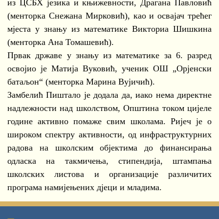
из ЦСБХ језика и књижевности, Драгана Павловић
(менторка Снежана Мирковић), као и освајач трећег
мјеста у знању из математике Викториа Шишкина
(менторка Ана Томашевић).
Првак државе у знању из математике за 6. разред
освојио је Матија Вуковић, ученик ОШ „Орјенски
батаљон“ (менторка Марина Вујичић).
Замбелић Пиштало је додала да, иако нема директне
надлежности над школством, Општина током цијеле
године активно помаже свим школама. Ријеч је о
широком спектру активности, од инфраструктурних
радова на школским објектима до финансирања
одласка на такмичења, стипендија, штампања
школских листова и организације различитих
програма намијењених дјеци и младима.