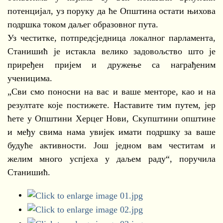
потенцијал, уз поруку да ће Општина остати њихова
подршка током даљег образовног пута.
Уз честитке, потпредсједница локалног парламента,
Станишић је истакла велико задовољство што је
приређен пријем и дружење са награђеним
ученицима.
„Сви смо поносни на вас и ваше менторе, као и на
резултате које постижете. Наставите тим путем, јер
ћете у Општини Херцег Нови, Скупштини општине
и међу свима нама увијек имати подршку за ваше
будуће активности. Још једном вам честитам и
желим много успјеха у даљем раду“, поручила
Станишић.