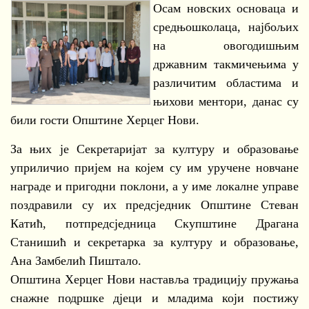
Осам новских основаца и
средњошколаца, најбољих
на овогодишњим
државним такмичењима у
различитим областима и
њихови ментори, данас су
били гости Општине Херцег Нови.
За њих је Секретаријат за културу и образовање
уприличио пријем на којем су им уручене новчане
награде и пригодни поклони, а у име локалне управе
поздравили су их предсједник Општине Стеван
Катић, потпредсједница Скупштине Драгана
Станишић и секретарка за културу и образовање,
Ана Замбелић Пиштало.
Општина Херцег Нови наставља традицију пружања
снажне подршке дјеци и младима који постижу