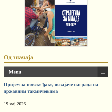
Од значаја
≡
Menu
Пријем за новске ђаке, освајаче награда на
државним такмичењима
19 мај 2026