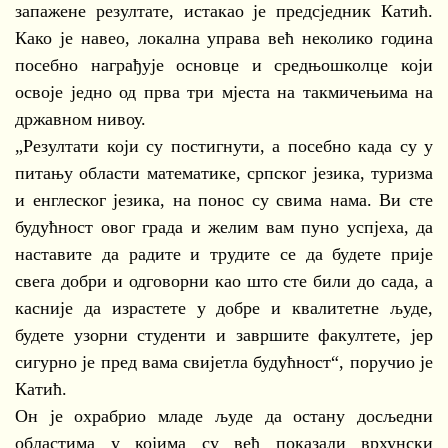
запажене резултате, истакао је предсједник Катић.
Како је навео, локална управа већ неколико година
посебно награђује основце и средњошколце који
освоје једно од прва три мјеста на такмичењима на
државном нивоу.
„Резултати који су постигнути, а посебно када су у
питању области математике, српског језика, туризма
и енглеског језика, на понос су свима нама. Ви сте
будућност овог града и желим вам пуно успјеха, да
наставите да радите и трудите се да будете прије
свега добри и одговорни као што сте били до сада, а
касније да израстете у добре и квалитетне људе,
будете узорни студенти и завршите факултете, јер
сигурно је пред вама свијетла будућност“, поручио је
Катић.
Он је охрабрио младе људе да остану досљедни
областима у којима су већ показали врхунски