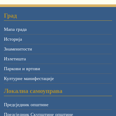
Град
Мапа града
Историја
Знаменитости
Излетишта
Паркови и вртови
Културне манифестације
Локална самоуправа
Предсједник општине
Предсједник Скупштине општине