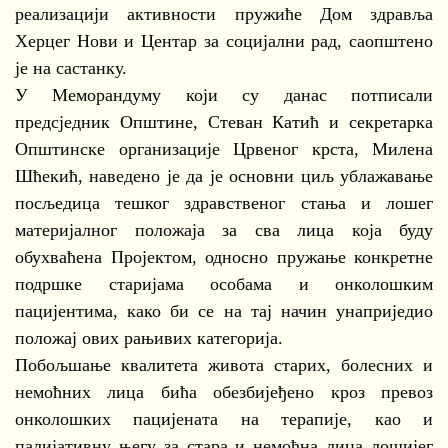
реализацији активности пружиће Дом здравља
Херцег Нови и Центар за социјални рад, саопштено
је на састанку.
У Меморандуму који су данас потписали
предсједник Општине, Стеван Катић и секретарка
Општинске организације Црвеног крста, Милена
Шћекић, наведено је да је основни циљ ублажавање
посљедица тешког здравственог стања и лошег
материјалног положаја за сва лица која буду
обухваћена Пројектом, односно пружање конкретне
подршке старијама особама и онколошким
пацијентима, како би се на тај начин унаприједио
положај ових рањивих категорија.
Побољшање квалитета живота старих, болесних и
немоћних лица бића обезбијеђено кроз превоз
онколошких пацијената на терапије, као и
палијативну његу за стара и немоћна лица лошијег