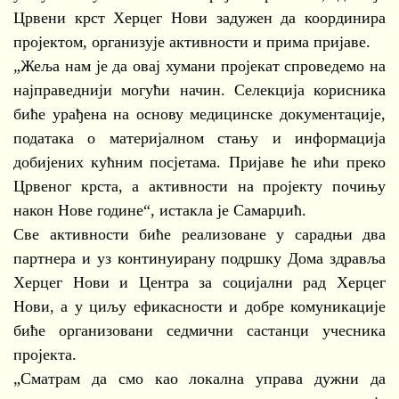
Црвени крст Херцег Нови задужен да координира
пројектом, организује активности и прима пријаве.
„Жеља нам је да овај хумани пројекат спроведемо на
најправеднији могући начин. Селекција корисника
биће урађена на основу медицинске документације,
података о материјалном стању и информација
добијених кућним посјетама. Пријаве ће ићи преко
Црвеног крста, а активности на пројекту почињу
након Нове године“, истакла је Самарџић.
Све активности биће реализоване у сарадњи два
партнера и уз континуирану подршку Дома здравља
Херцег Нови и Центра за социјални рад Херцег
Нови, а у циљу ефикасности и добре комуникације
биће организовани седмични састанци учесника
пројекта.
„Сматрам да смо као локална управа дужни да