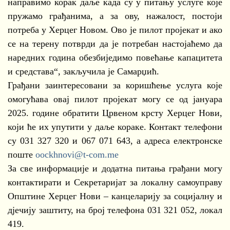
направимо корак даље када су у питању услуге које
пружамо грађанима, а за ову, нажалост, постоји
потреба у Херцег Новом. Ово је пилот пројекат и ако
се на терену потврди да је потребан настојаћемо да
наредних година обезбиједимо повећање капацитета
и средстава“, закључила је Самарџић.
Грађани заинтересовани за коришћење услуга које
омогућава овај пилот пројекат могу се од јануара
2025. године обратити Црвеном крсту Херцег Нови,
који ће их упутити у даље кораке. Контакт телефони
су 031 327 320 и 067 071 643, а адреса електронске
поште
oockhnovi@t-com.me
За све информације и додатна питања грађани могу
контактирати и Секретаријат за локалну самоуправу
Општине Херцег Нови – канцеларију за социјалну и
дјечију заштиту, на број телефона 031 321 052, локал
419.