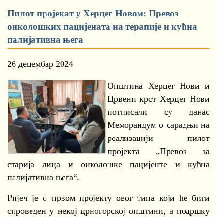
Пилот пројекат у Херцег Новом: Превоз
онколошких пацијената на терапије и кућна
палијативна њега
26 децембар 2024
Општина Херцег Нови и
Црвени крст Херцег Нови
потписали су данас
Меморандум о сарадњи на
реализацији пилот
пројекта „Превоз за
старија лица и онколошке пацијенте и кућна
палијативна њега“.
Ријеч је о првом пројекту овог типа који ће бити
спроведен у некој црногорској општини, а подршку