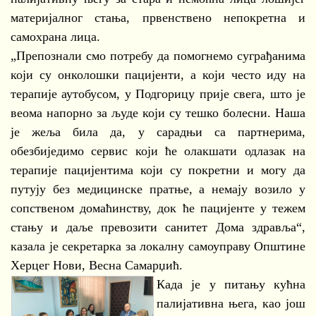
материјалног стања, првенствено непокретна и
самохрана лица.
„Препознали смо потребу да помогнемо суграђанима
који су онколошки пацијенти, а који често иду на
терапије аутобусом, у Подгорицу прије свега, што је
веома напорно за људе који су тешко болесни. Наша
је жеља била да, у сарадњи са партнерима,
обезбиједимо сервис који ће олакшати одлазак на
терапије пацијентима који су покретни и могу да
путују без медицинске пратње, а немају возило у
сопственом домаћинству, док ће пацијенте у тежем
стању и даље превозити санитет Дома здравља“,
казала је секретарка за локалну самоуправу Општине
Херцег Нови, Весна Самарџић.
Када је у питању кућна
палијативна њега, као још