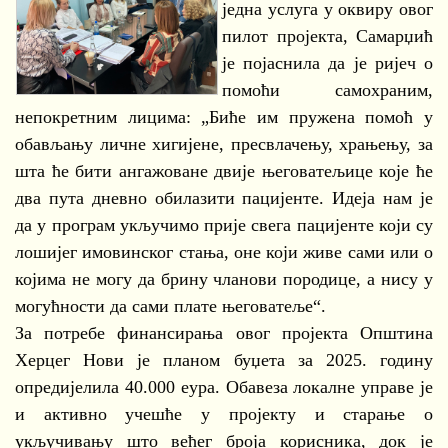
једна услуга у оквиру овог
пилот пројекта, Самарџић
је појаснила да је ријеч о
помоћи самохраним,
непокретним лицима: „Биће им пружена помоћ у
обављању личне хигијене, пресвлачењу, храњењу, за
шта ће бити ангажоване двије његоватељице које ће
два пута дневно обилазити пацијенте. Идеја нам је
да у програм укључимо прије свега пацијенте који су
лошијег имовинског стања, оне који живе сами или о
којима не могу да брину чланови породице, а нису у
могућности да сами плате његоватеље“.
За потребе финансирања овог пројекта Општина
Херцег Нови је планом буџета за 2025. годину
опредијелила 40.000 еура. Обавеза локалне управе је
и активно учешће у пројекту и старање о
укључивању што већег броја корисника, док је