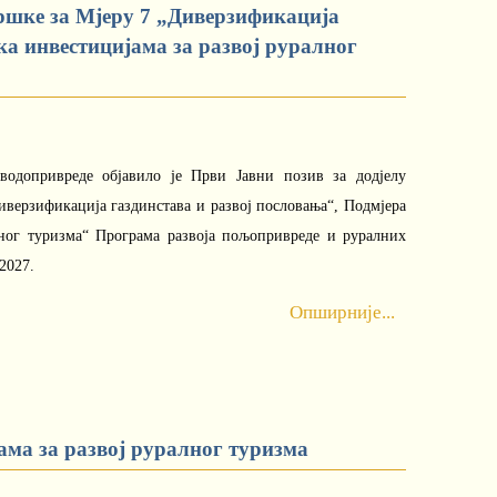
дршке за Мјеру 7 „Диверзификација
ка инвестицијама за развој руралног
водопривреде објавило је Први Јавни позив за додјелу
иверзификација газдинстава и развој пословања“, Подмјера
лног туризма“ Програма развоја пољопривреде и руралних
2027.
Опширније...
ама за развој руралног туризма