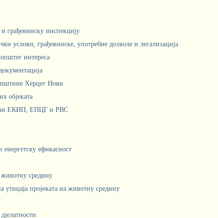
м и грађевинску инспекцију
чки услови, грађевинске, употребне дозволе и легализација
 општег интереса
документација
Општине Херцег Нови
х објеката
ови ЕКИП, ЕПЦГ и РВС
 и енергетску ефикасност
а животну средину
а утицаја пројеката на животну средину
 дјелатности