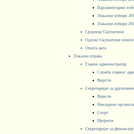
Парламентарни изб
Локални избори 20
Локални избори 20
Сједнице Скупштине
Одлуке Скупштине општи
Општа акта
Локална управа
Главни администратор
Служба главног адм
Вијести
Секретаријат за друштвен
Вијести
Невладине организа
Спорт
Пројекти
Секретаријат за финансије