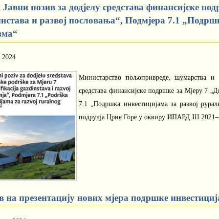
 Јавни позив за додјелу средстава финансијске по
инстава и развој пословања“, Подмјера 7.1 „Подрш
зма“
 2024
Министарство пољопривреде, шумарства и 
средстава финансијске подршке за Мјеру 7 „Д
7.1 „Подршка инвестицијама за развој рура
подручја Црне Горе у оквиру ИПАРД III 2021–
в на презентацију нових мјера подршке инвестициј