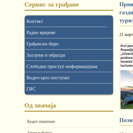
Сервис за грађане
Први
газд
тури
Контакт
Радно вријеме
21 март
Грађански биро
Захтјеви и обрасци
Слободан приступ информацијама
Водич кроз поступке
ГИС
Од значаја
Пози
Буџет општине
Јавне набавке