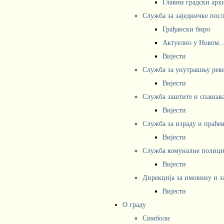
Главни градски арх
Служба за заједничке пос
Грађански биро
Актуелно у Новом..
Вијести
Служба за унутрашњу рев
Вијести
Служба заштите и спашав
Вијести
Служба за израду и праће
Вијести
Служба комуналне полициј
Вијести
Дирекција за имовину и з
Вијести
О граду
Симболи