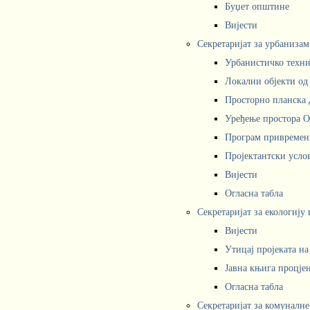
Буџет општине
Вијести
Секретаријат за урбаниза
Урбанистичко техни
Локални објекти од
Просторно планска 
Уређење простора 
Програм привремени
Пројектантски усл
Вијести
Огласна табла
Секретаријат за екологију
Вијести
Утицај пројеката н
Јавна књига процјен
Огласна табла
Секретаријат за комуналне