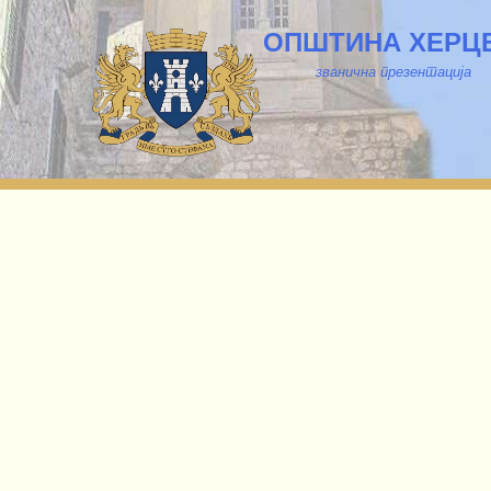
ОПШТИНА ХЕРЦ
званична презентација