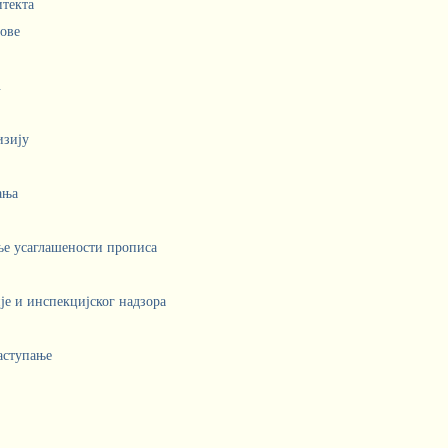
итекта
лове
.
изију
ања
ње усаглашености прописа
е и инспекцијског надзора
аступање