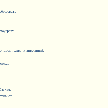
 образовање
амоуправу
кономски развој и инвестиције
рихода
абавкама
рхитекте