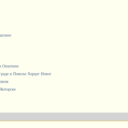
пштине
ци Општине
граде и Повеље Херцег Новог
Новом
 Которске