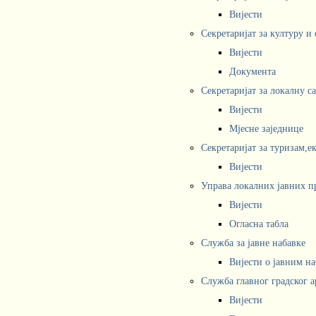
Вијести
Секретаријат за културу и
Вијести
Документа
Секретаријат за локалну с
Вијести
Мјесне заједнице
Секретаријат за туризам,е
Вијести
Управа локалних јавних п
Вијести
Огласна табла
Служба за јавне набавке
Вијести о јавним н
Служба главног градског а
Вијести