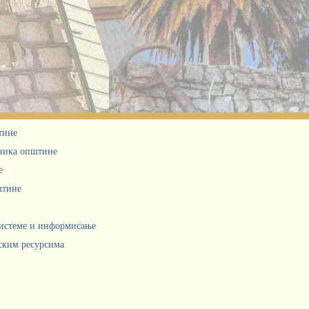
тине
дника општине
е
штине
системе и информисање
ским ресурсима