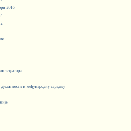
ори 2016
14
12
не
инистратора
е дјелатности и међународну сарадњу
ције