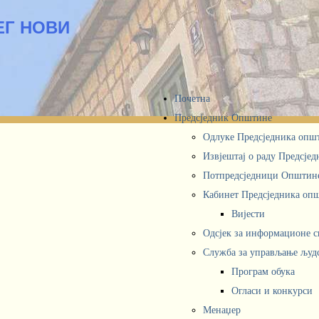
ЕГ НОВИ
Почетна
Предсједник Општине
Одлуке Предсједника опш
Извјештај о раду Предсје
Потпредсједници Општин
Кабинет Предсједника oп
Вијести
Одсјек за информационе 
Служба за управљање људ
Програм обука
Огласи и конкурси
Менаџер