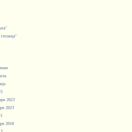
ата"
 столица"
тине
јела
ија
25
ори 2023
ри 2023
21
ри 2018
17