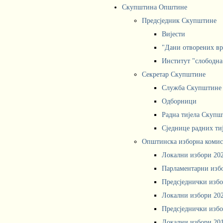
Скупштина Општине
Предсједник Скупштине
Вијести
"Дани отворених вр
Институт "слободна
Секретар Скупштине
Служба Скупштине
Одборници
Радна тијела Скупш
Сједнице радних ти
Општинска изборна комис
Локални избори 20
Парламентарни изб
Предсједнички избо
Локални избори 20
Предсједнички избо
Локални избори 20