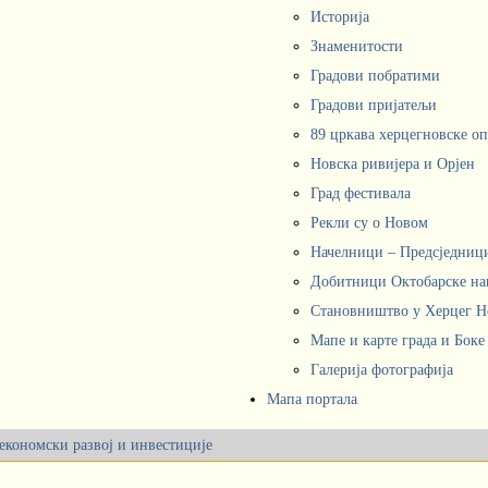
Историја
Знаменитости
Градови побратими
Градови пријатељи
89 цркава херцегновске о
Новска ривијера и Орјен
Град фестивала
Рекли су о Новом
Начелници – Предсједни
Добитници Октобарске на
Становништво у Херцег 
Мапе и карте града и Боке
Галерија фотографија
Мапа портала
,економски развој и инвестиције