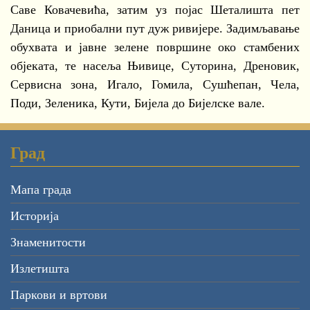
Саве Ковачевића, затим уз појас Шеталишта пет
Даница и приобални пут дуж ривијере. Задимљавање
обухвата и јавне зелене површине око стамбених
објеката, те насеља Њивице, Суторина, Дреновик,
Сервисна зона, Игало, Гомила, Сушћепан, Чела,
Поди, Зеленика, Кути, Бијела до Бијелске вале.
Град
Мапа града
Историја
Знаменитости
Излетишта
Паркови и вртови