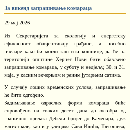
За викенд запрашивање комараца
29 мај 2026
Из Секретаријата за екологију и енергетску
ефикасност обавјештавају грађане, а посебно
пчеларе како би могли заштити кошнице, да ће на
територији општине Херцег Нови бити обављено
запрашивање комараца, у суботу и недјељу, 30. и 31.
маја, у касним вечерњим и раним јутарњим сатима.
У случају лоших временских услова, запрашивање
ће бити одгођено.
Задимљавање одраслих форми комараца биће
спровођено на сваких десет дана до октобра од
граничног прелаза Дебели бријег до Каменара, дуж
магистрале, као и у улицама Сава Илића, Његошева,