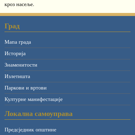
кроз насеље.
Град
Мапа града
Историја
Знаменитости
Излетишта
Паркови и вртови
Културне манифестације
Локална самоуправа
Предсједник општине