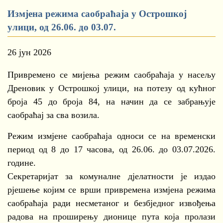
Измјена режима саобраћаја у Острошкој
улици, од 26.06. до 03.07.
26 јун 2026
Привремено се мијења режим саобраћаја у насељу
Дреновик у Острошкој улици, на потезу од кућног
броја 45 до броја 84, на начин да се забрањује
саобраћај за сва возила.
Режим измјене саобраћаја односи се на временски
период од 8 до 17 часова, од 26.06. до 03.07.2026.
године.
Секретаријат за комуналне дјелатности је издао
рјешење којим се врши привремена измјена режима
саобраћаја ради несметаног и безбједног извођења
радова на проширењу дионице пута која пролази