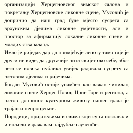
организацији Херцегновског зимског салона и
покретању Херцегновске ликовне сцене, Мусовић је
допринио да наш град буде мјесто сусрета са
врхунским дјелима ликовне умјетности, али и
простор за афирмацију локалне ликовне сцене и
младих стваралаца.
Имао је риједак дар да примјећује лепоту тамо гдје је
други не виде, да другачије чита свијет око себе, због
чега се новска публика увијек радовала сусрету са
његовим дјелима и ријечима.
Богдан Мусовић остаје упамћен као важан чинилац
ликовне сцене Херцег Новог, Црне Горе и региона, а
његов допринос културном животу нашег града је
трајан и непроцјењив.
Породици, пријатељима и свима који су га познавали
и вољели изражавам најдубље саучешће.