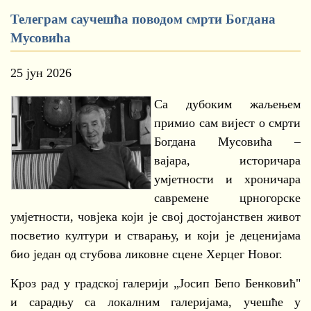
Телеграм саучешћа поводом смрти Богдана
Мусовића
25 јун 2026
Са дубоким жаљењем
примио сам вијест о смрти
Богдана Мусовића –
вајара, историчара
умјетности и хроничара
савремене црногорске
умјетности, човјека који је свој достојанствен живот
посветио култури и стварању, и који је деценијама
био један од стубова ликовне сцене Херцег Новог.
Кроз рад у градској галерији „Јосип Бепо Бенковић"
и сарадњу са локалним галеријама, учешће у