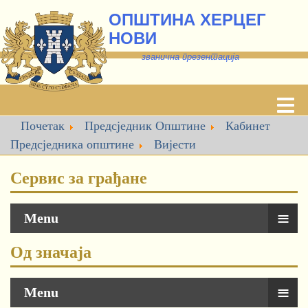
ОПШТИНА ХЕРЦЕГ
НОВИ
званична презентација
Почетак
Предсједник Општине
Кабинет
Предсједника oпштине
Вијести
Сервис за грађане
≡
Menu
Од значаја
≡
Menu