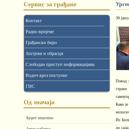
Сервис за грађане
Урге
30 јану
Контакт
Радно вријеме
Грађански биро
Захтјеви и обрасци
Слободан приступ информацијама
Водич кроз поступке
Повод 
ГИС
стране
самоуп
Од значаја
Како је
нелогич
Буџет општине
Из Бол
до сад
Јавне набавке