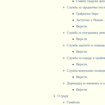
Главни градски арх
Служба за заједничке пос
Грађански биро
Актуелно у Новом..
Вијести
Служба за унутрашњу рев
Вијести
Служба заштите и спашав
Вијести
Служба за израду и праће
Вијести
Служба комуналне полициј
Вијести
Дирекција за имовину и з
Вијести
О граду
Симболи