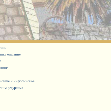
тине
дника општине
е
штине
системе и информисање
ским ресурсима