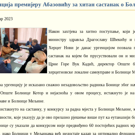
нција премијеру Абазовићу за хитан састанак о Б
ар 2023
Након захтјева за хитно поступање, који 
министру здравља Драгославу Шћекићу и 
Херцег Нови је данас ургенцијом позвала 
састанак на којем би прусуствовали он и м
Црне Горе Вук Кадић, директор Опште б
херцегновске локалне самоуправе и Болнице 
за ургенцију је исказано снажно незадовољство радника Бонице због н
 Опште Болнице Котор и нејасноћа у овом процесу, истакнуто је на
раве и Болнице Мељине.
 истакнуто на састанку, у конкурсу за радна мјеста у Болници Мељине, 
ности, које указују да је ово прелазно рјешење више пут ка еутаназији 
нице су указали да конкурсом није предвиђено 60 постојећих радних мј
а, иако Болници у Мељинама већ недостаје кадар за оптимално фунци