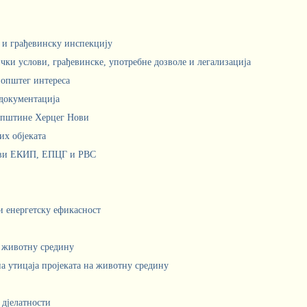
м и грађевинску инспекцију
чки услови, грађевинске, употребне дозволе и легализација
 општег интереса
документација
Општине Херцег Нови
х објеката
ови ЕКИП, ЕПЦГ и РВС
 и енергетску ефикасност
а животну средину
а утицаја пројеката на животну средину
 дјелатности