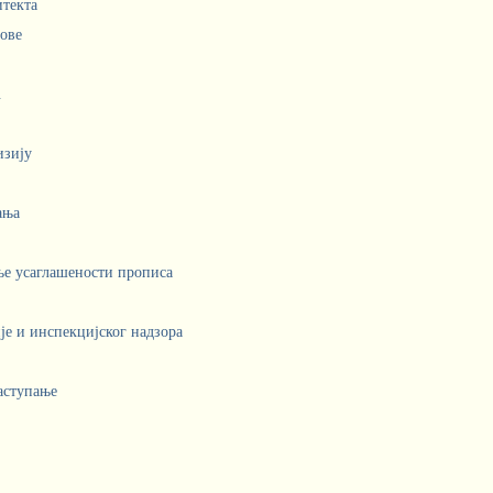
итекта
лове
.
изију
ања
ње усаглашености прописа
е и инспекцијског надзора
аступање