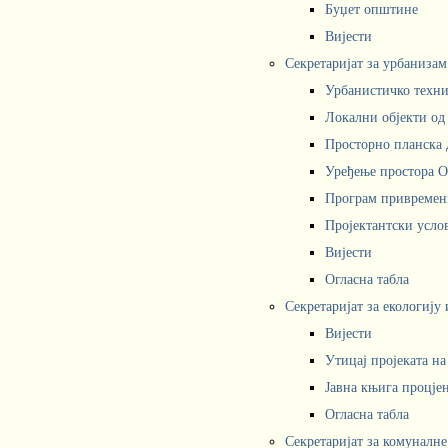
Буџет општине
Вијести
Секретаријат за урбаниза
Урбанистичко техни
Локални објекти од
Просторно планска 
Уређење простора 
Програм привремени
Пројектантски усл
Вијести
Огласна табла
Секретаријат за екологију
Вијести
Утицај пројеката н
Јавна књига процјен
Огласна табла
Секретаријат за комуналне