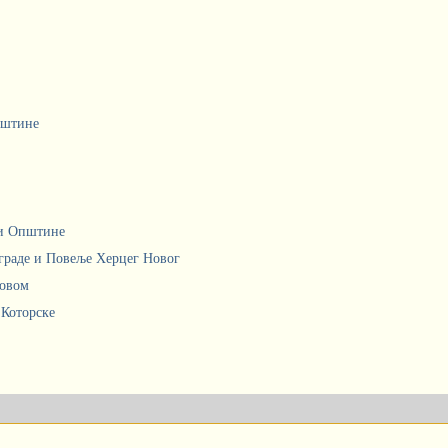
пштине
ци Општине
граде и Повеље Херцег Новог
Новом
 Которске