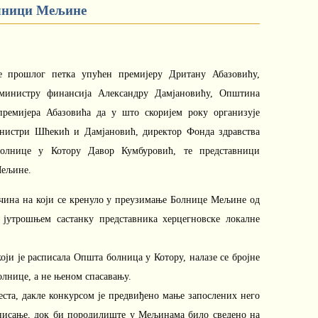
олници Мељине
је прошлог петка упућен премијеру Дритану Абазовићу,
министру финансија Александру Дамјановићу, Општина
премијера Абазовића да у што скоријем року организује
инистри Шћекић и Дамјановић, директор Фонда здравства
олнице у Котору Давор Кумбуровић, те представници
Мељине.
ачина на који се кренуло у преузимање Болнице Мељине од
 јутрошњем састанку представника херцегновске локалне
који је расписала Општа болница у Котору, налазе се бројне
болнице, а не њеном спасавању.
еста, дакле конкурсом је предвиђено мање запослених него
онисање, док би породилиште у Мељинама било сведено на