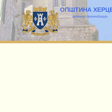
ОПШТИНА ХЕРЦ
званична презентација