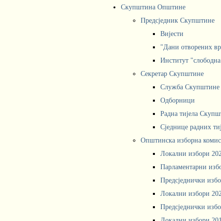
Скупштина Општине
Предсједник Скупштине
Вијести
"Дани отворених вр
Институт "слободна
Секретар Скупштине
Служба Скупштине
Одборници
Радна тијела Скупш
Сједнице радних ти
Општинска изборна комис
Локални избори 20
Парламентарни изб
Предсједнички избо
Локални избори 20
Предсједнички избо
Локални избори 20