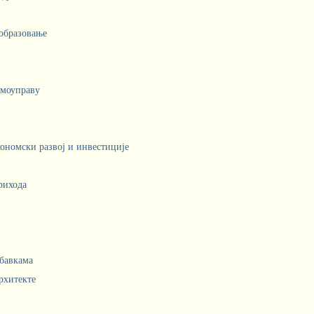
 образовање
амоуправу
кономски развој и инвестиције
рихода
абавкама
рхитекте