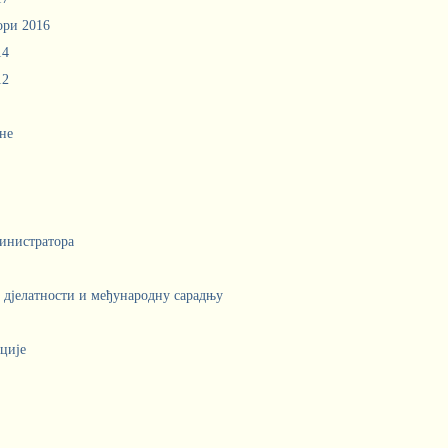
ори 2016
14
12
не
инистратора
е дјелатности и међународну сарадњу
ције