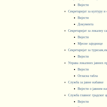
Вијести
Секретаријат за културу и
Вијести
Документа
Секретаријат за локалну с
Вијести
Мјесне заједнице
Секретаријат за туризам,е
Вијести
Управа локалних јавних п
Вијести
Огласна табла
Служба за јавне набавке
Вијести о јавним н
Служба главног градског а
Вијести