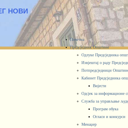
ЕГ НОВИ
Почетна
Предсједник Општине
Одлуке Предсједника опш
Извјештај о раду Предсје
Потпредсједници Општин
Кабинет Предсједника oп
Вијести
Одсјек за информационе 
Служба за управљање људ
Програм обука
Огласи и конкурси
Менаџер