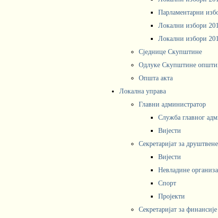
Парламентарни изб
Локални избори 20
Локални избори 20
Сједнице Скупштине
Одлуке Скупштине општи
Општа акта
Локална управа
Главни администратор
Служба главног адм
Вијести
Секретаријат за друштвен
Вијести
Невладине организа
Спорт
Пројекти
Секретаријат за финансије