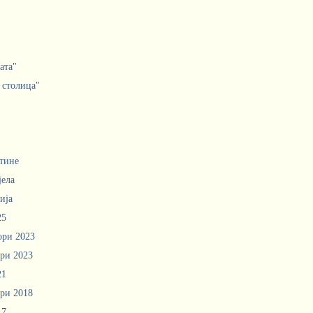
ата"
 столица"
тине
јела
ија
25
ори 2023
ри 2023
21
ри 2018
17