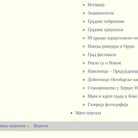
Историја
Знаменитости
Градови побратими
Градови пријатељи
89 цркава херцегновске о
Новска ривијера и Орјен
Град фестивала
Рекли су о Новом
Начелници – Предсједни
Добитници Октобарске на
Становништво у Херцег 
Мапе и карте града и Боке
Галерија фотографија
Мапа портала
ника oпштине
Вијести