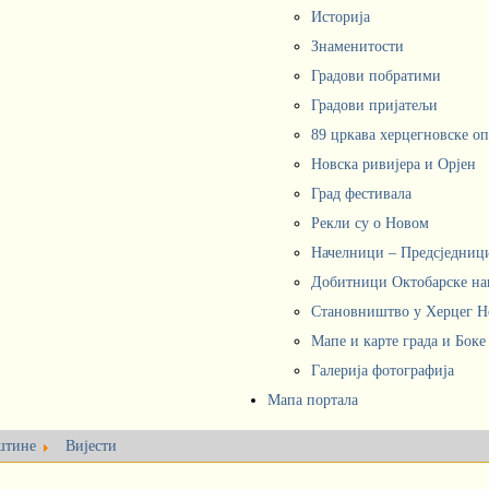
Историја
Знаменитости
Градови побратими
Градови пријатељи
89 цркава херцегновске о
Новска ривијера и Орјен
Град фестивала
Рекли су о Новом
Начелници – Предсједни
Добитници Октобарске на
Становништво у Херцег 
Мапе и карте града и Боке
Галерија фотографија
Мапа портала
штине
Вијести