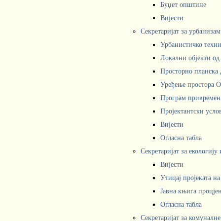
Буџет општине
Вијести
Секретаријат за урбаниза
Урбанистичко техни
Локални објекти од
Просторно планска 
Уређење простора 
Програм привремени
Пројектантски усл
Вијести
Огласна табла
Секретаријат за екологију
Вијести
Утицај пројеката н
Јавна књига процјен
Огласна табла
Секретаријат за комуналне