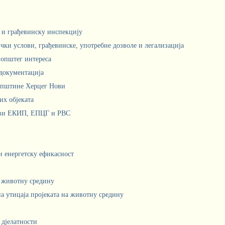
м и грађевинску инспекцију
чки услови, грађевинске, употребне дозволе и легализација
 општег интереса
документација
Општине Херцег Нови
х објеката
ови ЕКИП, ЕПЦГ и РВС
 и енергетску ефикасност
а животну средину
а утицаја пројеката на животну средину
 дјелатности