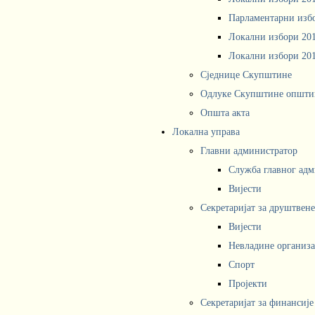
Парламентарни изб
Локални избори 20
Локални избори 20
Сједнице Скупштине
Одлуке Скупштине општи
Општа акта
Локална управа
Главни администратор
Служба главног адм
Вијести
Секретаријат за друштвен
Вијести
Невладине организа
Спорт
Пројекти
Секретаријат за финансије