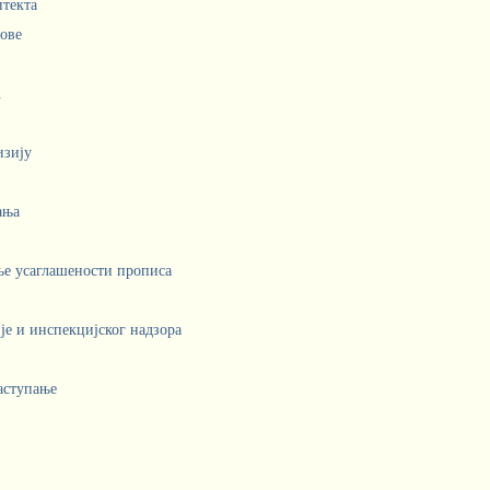
итекта
лове
.
изију
ања
ње усаглашености прописа
е и инспекцијског надзора
аступање