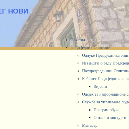
ЕГ НОВИ
Почетна
Предсједник Општине
Одлуке Предсједника опш
Извјештај о раду Предсје
Потпредсједници Општин
Кабинет Предсједника oп
Вијести
Одсјек за информационе 
Служба за управљање људ
Програм обука
Огласи и конкурси
Менаџер