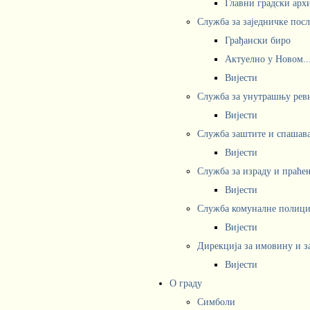
Главни градски арх
Служба за заједничке пос
Грађански биро
Актуелно у Новом..
Вијести
Служба за унутрашњу рев
Вијести
Служба заштите и спашав
Вијести
Служба за израду и праће
Вијести
Служба комуналне полициј
Вијести
Дирекција за имовину и з
Вијести
О граду
Симболи