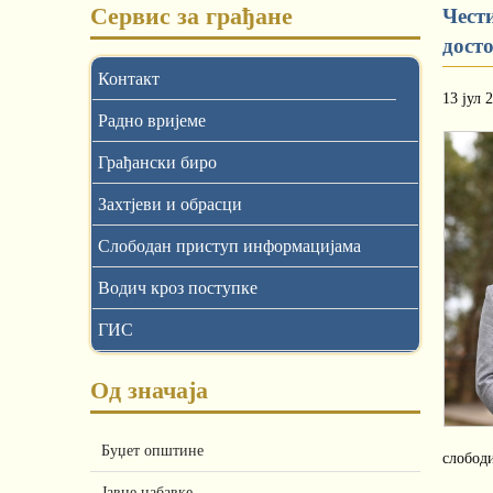
Сервис за грађане
Чест
дост
Контакт
13 јул 
Радно вријеме
Грађански биро
Захтјеви и обрасци
Слободан приступ информацијама
Водич кроз поступке
ГИС
Од значаја
Буџет општине
слободи
Јавне набавке