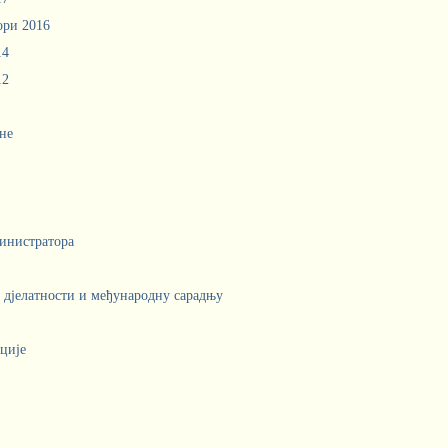
ори 2016
14
12
не
инистратора
е дјелатности и међународну сарадњу
ције