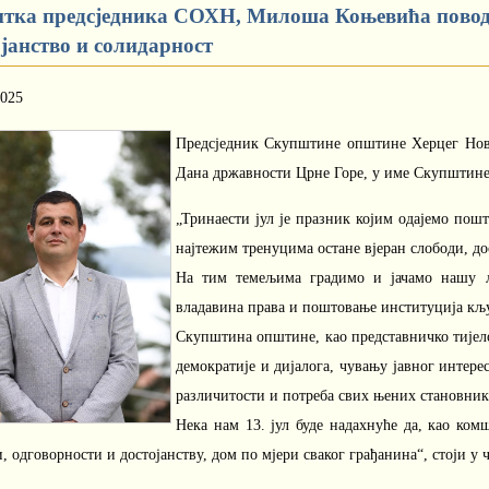
итка предсједника СОХН, Милоша Коњевића поводо
ојанство и солидарност
2025
Предсједник Скупштине општине Херцег Нови
Дана државности Црне Горе, у име Скупштине
„Тринаести јул је празник којим одајемо пош
најтежим тренуцима остане вјеран слободи, до
На тим темељима градимо и јачамо нашу ло
владавина права и поштовање институција кљу
Скупштина општине, као представничко тијело
демократије и дијалога, чувању јавног интер
различитости и потреба свих њених становник
Нека нам 13. јул буде надахнуће да, као ком
, одговорности и достојанству, дом по мјери сваког грађанина“, стоји у