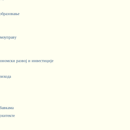
 образовање
амоуправу
кономски развој и инвестиције
рихода
абавкама
рхитекте