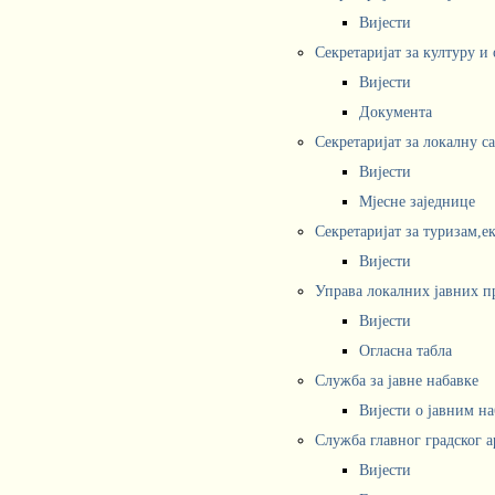
Вијести
Секретаријат за културу и
Вијести
Документа
Секретаријат за локалну с
Вијести
Мјесне заједнице
Секретаријат за туризам,е
Вијести
Управа локалних јавних п
Вијести
Огласна табла
Служба за јавне набавке
Вијести о јавним н
Служба главног градског а
Вијести