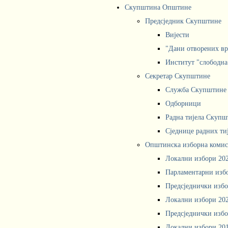
Скупштина Општине
Предсједник Скупштине
Вијести
"Дани отворених вр
Институт "слободна
Секретар Скупштине
Служба Скупштине
Одборници
Радна тијела Скупш
Сједнице радних ти
Општинска изборна комис
Локални избори 20
Парламентарни изб
Предсједнички избо
Локални избори 20
Предсједнички избо
Локални избори 20