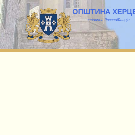
ОПШТИНА ХЕРЦ
званична презентација