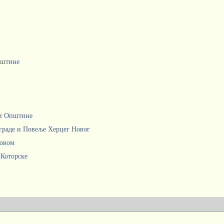
пштине
ци Општине
граде и Повеље Херцег Новог
Новом
 Которске