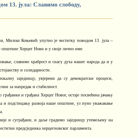
м 13. јула: Славимо слободу,
, Милош Коњевић упутио је честитку поводом 13. јула –
 општине Херцег Нови и у своје лично име.
товање, славимо храброст и снагу духа нашег народа да и у
стојанству и солидарности.
калну заједницу, увјерени да су демократски процеси,
чни за напредак и стабилност.
 грађанки и грађана Херцег Новог, остаје посвећена јачању
еса и подстицању развоја наше општине, уз пуно уважавање
а.
шије и суграђани, и даље градимо заједницу утемељену на
 честитки предсједника херцегновског парламента.