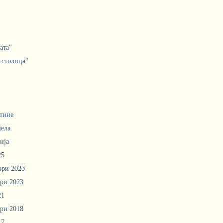
ата"
 столица"
тине
јела
ија
25
ори 2023
ри 2023
21
ри 2018
17