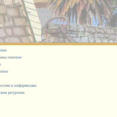
тине
дника општине
е
штине
системе и информисање
ским ресурсима