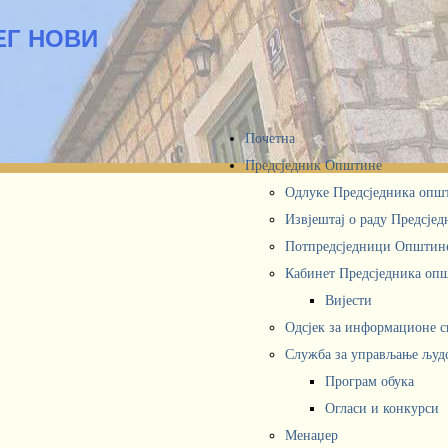
ЕГ НОВИ
Почетна
Предсједник Општине
Одлуке Предсједника опш
Извјештај о раду Предсје
Потпредсједници Општин
Кабинет Предсједника oп
Вијести
Одсјек за информационе 
Служба за управљање људ
Програм обука
Огласи и конкурси
Менаџер