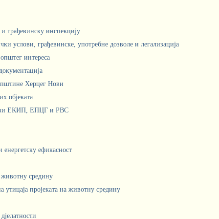
м и грађевинску инспекцију
чки услови, грађевинске, употребне дозволе и легализација
 општег интереса
документација
Општине Херцег Нови
х објеката
ови ЕКИП, ЕПЦГ и РВС
 и енергетску ефикасност
а животну средину
а утицаја пројеката на животну средину
 дјелатности