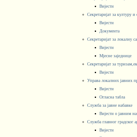
Вијести
Секретаријат за културу и
Вијести
Документа
Секретаријат за локалну с
Вијести
Мјесне заједнице
Секретаријат за туризам,е
Вијести
Управа локалних јавних п
Вијести
Огласна табла
Служба за јавне набавке
Вијести о јавним н
Служба главног градског а
Вијести