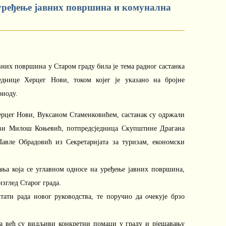
уређење јавних површина и комунална
них површина у Старом граду била је тема радног састанка
еднице Херцег Нови, током којег је указано на бројне
риоду.
ерцег Нови, Вуксаном Стаменковићем, састанак су одржали
ви Милош Коњевић, потпредсједница Скупштине Драгана
вле Обрадовић из Секретаријата за туризам, економски
ања која се углавном односе на уређење јавних површина,
зглед Старог града.
тати рада новог руководства, те поручио да очекује брзо
 а већ су видљиви конкретни помаци у граду и рјешавању