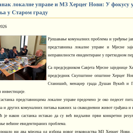
анак локалне управе и МЗ Херцег Нови: У фокусу 
ња у Старом граду
2026
Рјешавање комуналних проблема и уређење јав
представника локалне управе и Мјесне зај
неправилности евидентиране у претходном пе
Са предсједником Савјета Мјесне заједнице Х
предсједник Скупштине општине Херцег Но
Станишић, менаџер града Душан Вукић и Па
и инвестиције.
састанка представницима локалне управе предочено је око педесет пит
а и других комуналних питања важних за свакодневни живот грађана и и
ћ је након састанка истакао да су већ видљиви први конкретни резул
ање већине евидентираних проблема.
прошло ни два мјесеца од избора новог руководства МЗ Херцег Нови,