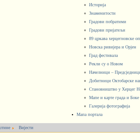
Историја
Знаменитости
Градови побратими
Градови пријатељи
89 цркава херцегновске о
Новска ривијера и Орјен
Град фестивала
Рекли су о Новом
Начелници – Предсједни
Добитници Октобарске на
Становништво у Херцег 
Мапе и карте града и Боке
Галерија фотографија
Мапа портала
штине
Вијести