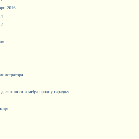
ори 2016
14
12
не
инистратора
е дјелатности и међународну сарадњу
ције