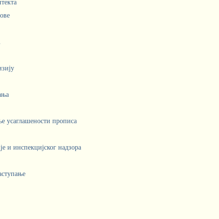
итекта
лове
.
изију
ања
ње усаглашености прописа
е и инспекцијског надзора
аступање