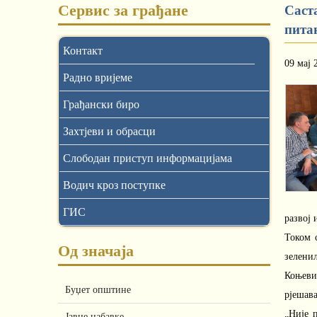
Сервис за грађане
Саст
пита
Контакт
09 мај 
Радно вријеме
Грађански биро
Захтјеви и обрасци
Слободан приступ информацијама
Водич кроз поступке
ГИС
развој 
Током 
Од значаја
зеленил
Коњеви
Буџет општине
рјешав
„Није 
Јавне набавке