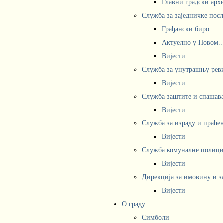
Главни градски арх
Служба за заједничке пос
Грађански биро
Актуелно у Новом..
Вијести
Служба за унутрашњу рев
Вијести
Служба заштите и спашав
Вијести
Служба за израду и праће
Вијести
Служба комуналне полициј
Вијести
Дирекција за имовину и з
Вијести
О граду
Симболи