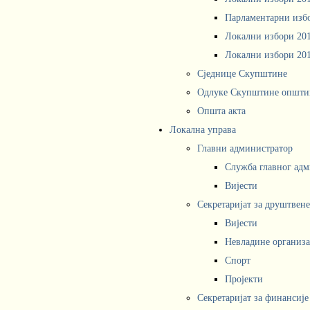
Парламентарни изб
Локални избори 20
Локални избори 20
Сједнице Скупштине
Одлуке Скупштине општи
Општа акта
Локална управа
Главни администратор
Служба главног адм
Вијести
Секретаријат за друштвен
Вијести
Невладине организа
Спорт
Пројекти
Секретаријат за финансије