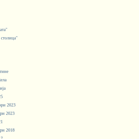
ата"
 столица"
тине
јела
ија
25
ори 2023
ри 2023
21
ри 2018
17