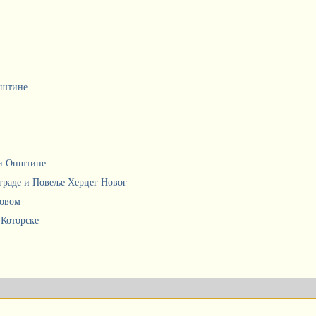
пштине
ци Општине
граде и Повеље Херцег Новог
Новом
 Которске