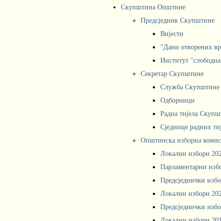
Скупштина Општине
Предсједник Скупштине
Вијести
"Дани отворених вр
Институт "слободна
Секретар Скупштине
Служба Скупштине
Одборници
Радна тијела Скупш
Сједнице радних ти
Општинска изборна комис
Локални избори 20
Парламентарни изб
Предсједнички избо
Локални избори 20
Предсједнички избо
Локални избори 20