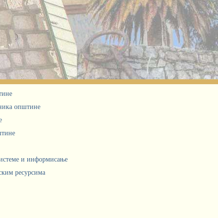
тине
дника општине
е
штине
системе и информисање
ским ресурсима