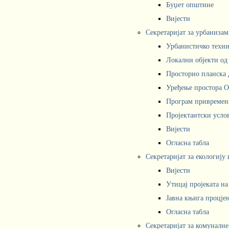
Буџет општине
Вијести
Секретаријат за урбаниза
Урбанистичко техни
Локални објекти од
Просторно планска 
Уређење простора 
Програм привремени
Пројектантски усл
Вијести
Огласна табла
Секретаријат за екологију
Вијести
Утицај пројеката н
Јавна књига процјен
Огласна табла
Секретаријат за комуналне