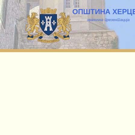
ОПШТИНА ХЕРЦ
званична презентација