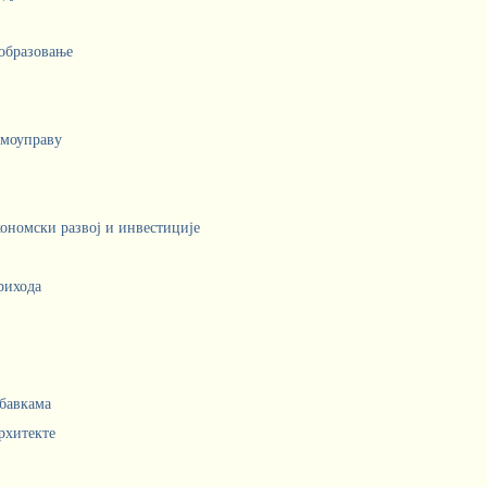
 образовање
амоуправу
кономски развој и инвестиције
рихода
абавкама
рхитекте