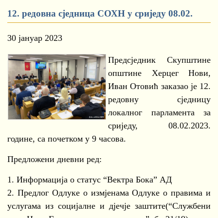
12. редовна сједница СОХН у сриједу 08.02.
30 јануар 2023
Предсједник Скупштине
општине Херцег Нови,
Иван Отовић заказао је 12.
редовну сједницу
локалног парламента за
сриједу, 08.02.2023.
године, са почетком у 9 часова.
Предложени дневни ред:
1. Информација о статус “Вектра Бока” АД
2. Предлог Одлуке о измјенама Одлуке о правима и
услугама из социјалне и дјечје заштите(“Службени