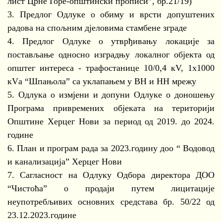
лист Црне Горе-општински прописи”, бр.21/19)
3. Предлог Одлуке о обиму и врсти допуштених
радова на спољним дјеловима стамбене зграде
4. Предлог Одлуке о утврђивању локације за
постављање односно изградњу локалног објекта од
општег интереса - трафостанице 10/0,4 кV, 1x1000
кVа “Шпањола” са уклапањем у ВН и НН мрежу
5. Одлука о измјени и допуни Одлуке о доношењу
Програма привремених објеката на територији
Општине Херцег Нови за период од 2019. до 2024.
године
6. План и програм рада за 2023.годину доо “ Водовод
и канализација” Херцег Нови
7. Сагласност на Одлуку Одбора директора ДОО
“Чистоћа” о продаји путем лицитације
неупотребљивих основних средстава бр. 50/22 од
23.12.2023.године