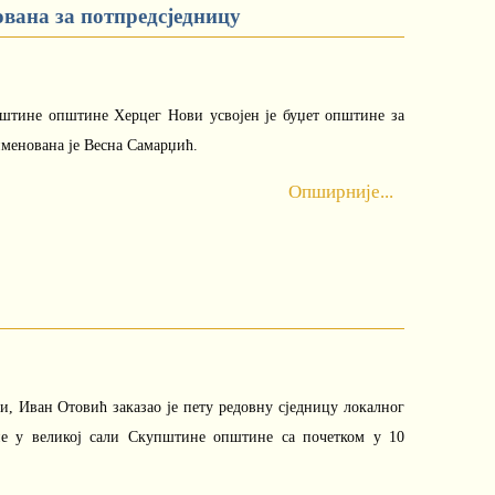
ована за потпредсједницу
пштине општине Херцег Нови усвојен је буџет општине за
именована је Весна Самарџић.
Опширније...
 Иван Отовић заказао је пету редовну сједницу локалног
ине у великој сали Скупштине општине са почетком у 10