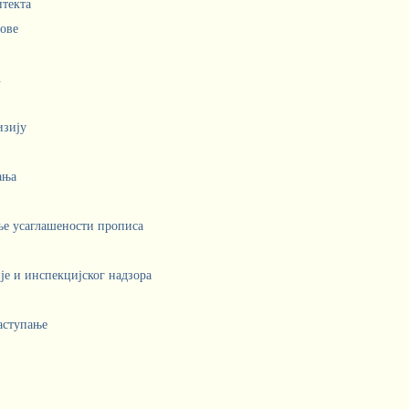
итекта
лове
.
изију
ања
ње усаглашености прописа
е и инспекцијског надзора
аступање