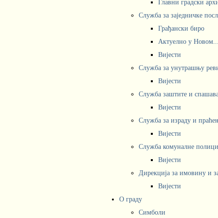
Главни градски арх
Служба за заједничке пос
Грађански биро
Актуелно у Новом..
Вијести
Служба за унутрашњу рев
Вијести
Служба заштите и спашав
Вијести
Служба за израду и праће
Вијести
Служба комуналне полициј
Вијести
Дирекција за имовину и з
Вијести
О граду
Симболи