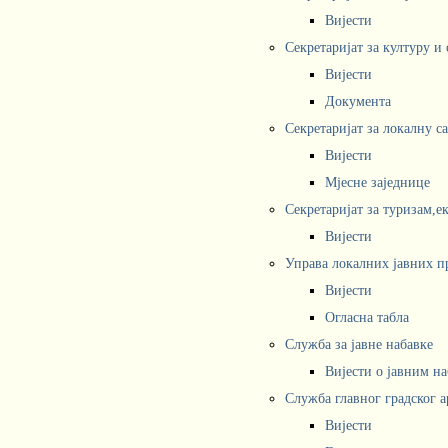
Вијести
Секретаријат за културу и
Вијести
Документа
Секретаријат за локалну с
Вијести
Мјесне заједнице
Секретаријат за туризам,е
Вијести
Управа локалних јавних п
Вијести
Огласна табла
Служба за јавне набавке
Вијести о јавним н
Служба главног градског а
Вијести