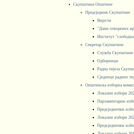
Скупштина Општине
Предсједник Скупштине
Вијести
"Дани отворених вр
Институт "слободна
Секретар Скупштине
Служба Скупштине
Одборници
Радна тијела Скупш
Сједнице радних ти
Општинска изборна комис
Локални избори 20
Парламентарни изб
Предсједнички избо
Локални избори 20
Предсједнички избо
Локални избори 20