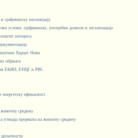
м и грађевинску инспекцију
чки услови, грађевинске, употребне дозволе и легализација
 општег интереса
документација
Општине Херцег Нови
х објеката
ови ЕКИП, ЕПЦГ и РВС
 и енергетску ефикасност
а животну средину
а утицаја пројеката на животну средину
 дјелатности