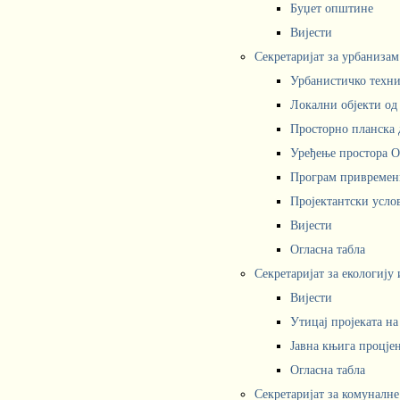
Буџет општине
Вијести
Секретаријат за урбаниза
Урбанистичко техни
Локални објекти од
Просторно планска 
Уређење простора 
Програм привремени
Пројектантски усл
Вијести
Огласна табла
Секретаријат за екологију
Вијести
Утицај пројеката н
Јавна књига процјен
Огласна табла
Секретаријат за комуналне