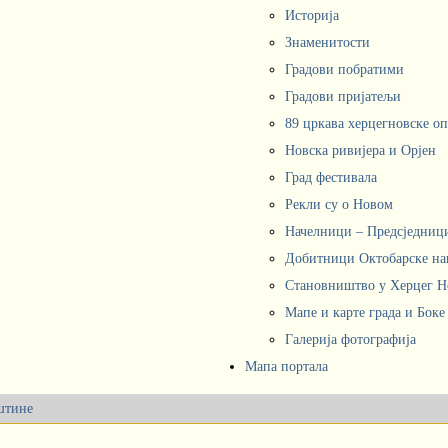
Историја
Знаменитости
Градови побратими
Градови пријатељи
89 цркава херцегновске о
Новска ривијера и Орјен
Град фестивала
Рекли су о Новом
Начелници – Предсједни
Добитници Октобарске на
Становништво у Херцег 
Мапе и карте града и Боке
Галерија фотографија
Мапа портала
штине