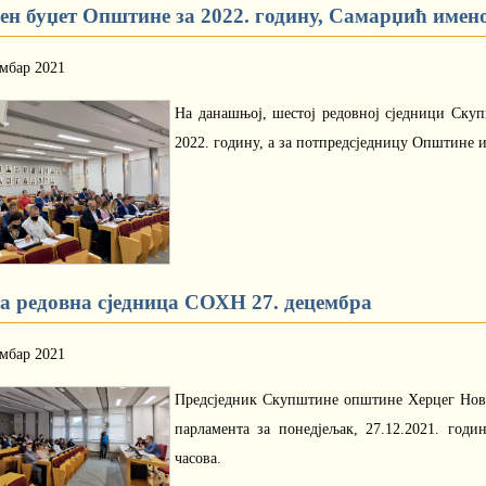
јен буџет Општине за 2022. годину, Самарџић имен
ембар 2021
На данашњој, шестој редовној сједници Ску
2022. годину, а за потпредсједницу Општине 
а редовна сједница СОХН 27. децембра
ембар 2021
Предсједник Скупштине општине Херцег Нови,
парламента за понедјељак, 27.12.2021. год
часова.