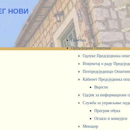
ЕГ НОВИ
Почетна
Предсједник Општине
Одлуке Предсједника опш
Извјештај о раду Предсје
Потпредсједници Општин
Кабинет Предсједника oп
Вијести
Одсјек за информационе 
Служба за управљање људ
Програм обука
Огласи и конкурси
Менаџер