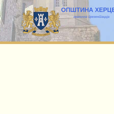
ОПШТИНА ХЕРЦ
званична презентација