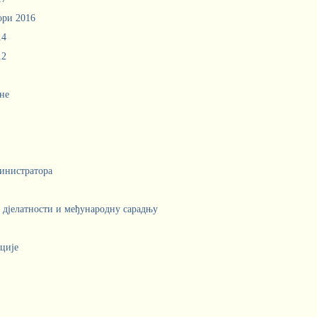
ори 2016
14
12
не
инистратора
е дјелатности и међународну сарадњу
ције