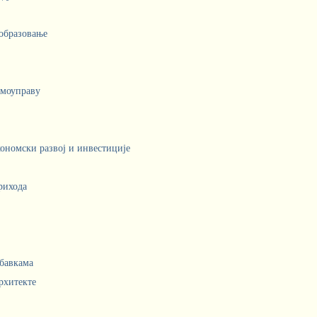
 образовање
амоуправу
кономски развој и инвестиције
рихода
абавкама
рхитекте