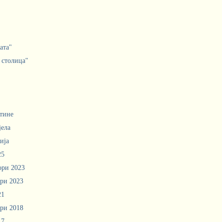
ата"
 столица"
тине
јела
ија
25
ори 2023
ри 2023
21
ри 2018
17