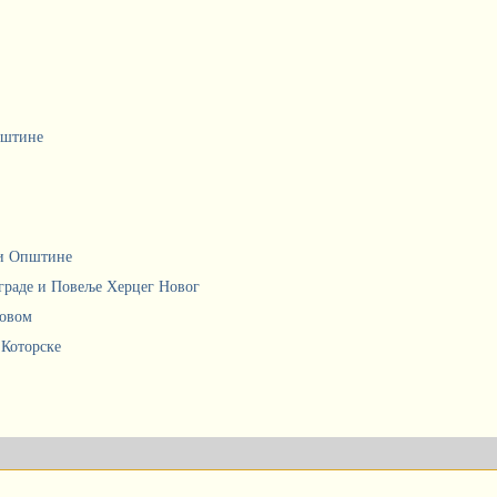
пштине
ци Општине
граде и Повеље Херцег Новог
Новом
 Которске