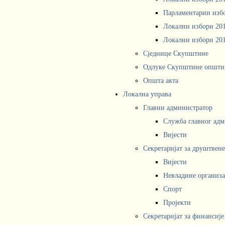
Парламентарни изб
Локални избори 20
Локални избори 20
Сједнице Скупштине
Одлуке Скупштине општи
Општа акта
Локална управа
Главни администратор
Служба главног адм
Вијести
Секретаријат за друштвен
Вијести
Невладине организа
Спорт
Пројекти
Секретаријат за финансије