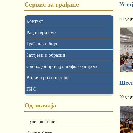
Сервис за грађане
Усво
28 дец
Контакт
Радно вријеме
Грађански биро
Захтјеви и обрасци
Слободан приступ информацијама
Водич кроз поступке
Шест
ГИС
20 дец
Од значаја
Буџет општине
Јавне набавке