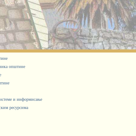
тине
дника општине
е
штине
системе и информисање
ским ресурсима