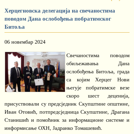
Херцегновска делегација на свечаностима
поводом Дана ослобођења побратимског
Битоља
06 новембар 2024
Свечаностима поводом
обиљежавања Дана
ослобођења Битоља, града
са којим Херцег Нови
његује побратимске везе
скоро шест деценија,
присуствовали су предсједник Скупштине општине,
Иван Отовић, потпредсједница Скупштине, Драгана
Станишић и помоћник за информационе системе и
информисање ОХН, Јадранко Томашевић.