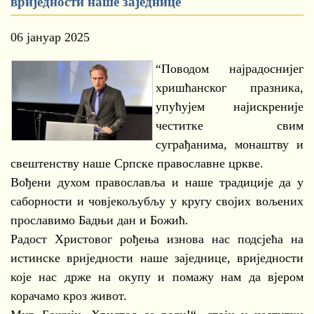
вриједности наше заједнице
06 јануар 2025
“Поводом најрадоснијег
хришћанског празника,
упућујем најискреније
честитке свим
суграђанима, монаштву и
свештенству наше Српске православне цркве.
Вођени духом православља и наше традиције да у
саборности и човјекољубљу у кругу својих вољених
прославимо Бадњи дан и Божић.
Радост Христовог рођења изнова нас подсјећа на
истинске вриједности наше заједнице, вриједности
које нас држе на окупу и помажу нам да вјером
корачамо кроз живот.