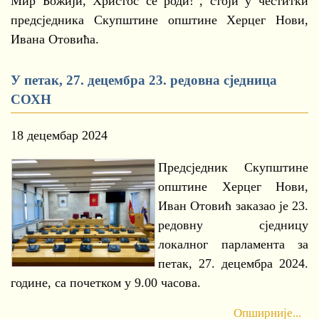
Мир Божији, Христос се роди!“, стоји у честитки
предсједника Скупштине општине Херцег Нови,
Ивана Отовића.
У петак, 27. децембра 23. редовна сједница
СОХН
18 децембар 2024
Предсједник Скупштине
општине Херцег Нови,
Иван Отовић заказао је 23.
редовну сједницу
локалног парламента за
петак, 27. децембра 2024.
године, са почетком у 9.00 часова.
Опширније...