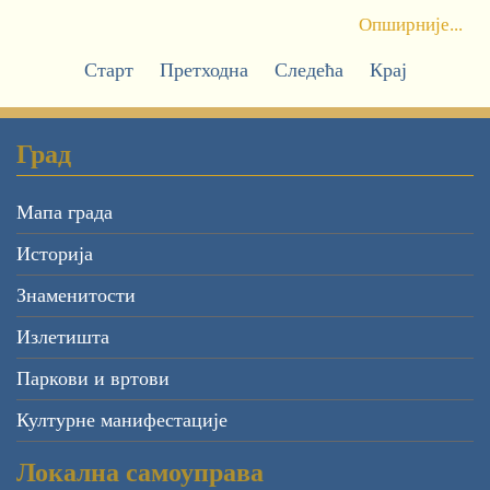
Опширније...
Старт
Претходна
Следећа
Крај
Град
Мапа града
Историја
Знаменитости
Излетишта
Паркови и вртови
Културне манифестације
Локална самоуправа