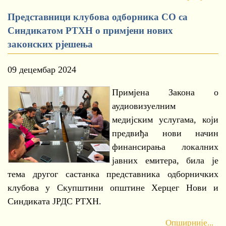
Представници клубова одборника СО са
Синдикатом РТХН о примјени нових
законских рјешења
09 децембар 2024
Примјена Закона о
аудиовизуелним
медијским услугама, који
предвиђа нови начин
финансирања локалних
јавних емитера, била је
тема другог састанка представника одборничких
клубова у Скупштини општине Херцег Нови и
Синдиката ЈРДС РТХН.
Опширније...