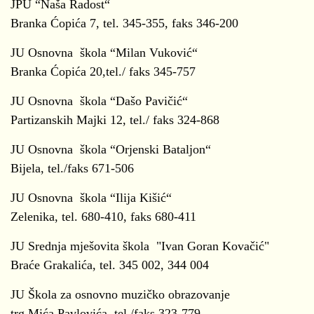
JPU “Naša Radost“
Branka Ćopića 7, tel. 345-355, faks 346-200
JU Osnovna škola “Milan Vuković“
Branka Ćopića 20,tel./ faks 345-757
JU Osnovna škola “Dašo Pavičić“
Partizanskih Majki 12, tel./ faks 324-868
JU Osnovna škola “Orjenski Bataljon“
Bijela, tel./faks 671-506
JU Osnovna škola “Ilija Kišić“
Zelenika, tel. 680-410, faks 680-411
JU Srednja mješovita škola "Ivan Goran Kovačić"
Braće Grakalića, tel. 345 002, 344 004
JU Škola za osnovno muzičko obrazovanje
trg Mića Pavlovića, tel./faks 323-779