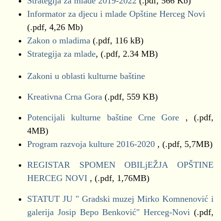
Strategija za mlade 2019-2022
(.pdf, 566 Kb)
Informator za djecu i mlade Opštine Herceg Novi
(.pdf, 4,26 Mb)
Zаkon o mladima
(.pdf, 116 kB)
Strategija za mlade
, (.pdf, 2.34 MB)
Zakoni u oblasti kulturne baštine
Kreativna Crna Gora
(.pdf, 559 KB)
Potencijali kulturne baštine Crne Gore
, (.pdf,
4MB)
Program razvoja kulture 2016-2020
, (.pdf, 5,7MB)
REGISTAR SPOMEN OBILjEŽJA OPŠTINE
HERCEG NOVI
, (.pdf, 1,76MB)
STATUT JU " Gradski muzej Mirko Komnenović i
galerija Josip Bepo Benković" Herceg-Novi
(.pdf,