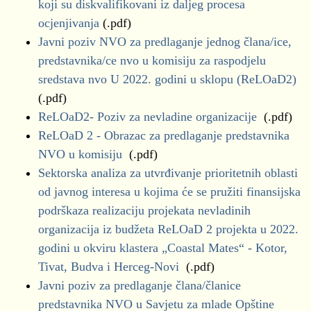
koji su diskvalifikovani iz daljeg procesa
ocjenjivanja
(.pdf)
Javni poziv NVO za predlaganje jednog člana/ice,
predstavnika/ce nvo u komisiju za raspodjelu
sredstava nvo U 2022. godini u sklopu (ReLOaD2)
(.pdf)
ReLOaD2- Poziv za nevladine organizacije
(.pdf)
ReLOaD 2 - Obrazac za predlaganje predstavnika
NVO u komisiju
(.pdf)
Sektorska analiza za utvrđivanje prioritetnih oblasti
od javnog interesa u kojima će se pružiti finansijska
podrškaza realizaciju projekata nevladinih
organizacija iz budžeta ReLOaD 2 projekta u 2022.
godini u okviru klastera „Coastal Mates“ - Kotor,
Tivat, Budva i Herceg-Novi
(.pdf)
Javni poziv za predlaganje člana/članice
predstavnika NVO u Savjetu za mlade Opštine