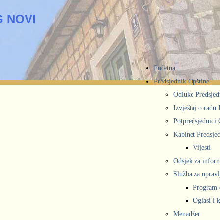
 NOVI
Početna
Predsjednik Opštine
Odluke Predsjed
Izvještaj o radu
Potpredsjednici 
Kabinet Predsjed
Vijesti
Odsjek za inform
Služba za upravl
Program 
Oglasi i 
Menadžer