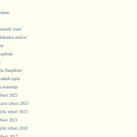
pštine
orenih vrata"
slobodna stolica"
ne
upštine
i
ela Skupštine
adnih tijela
a komisija
zbori 2025
arni izbori 2023
ički izbori 2023
zbori 2021
ički izbori 2018
zbori 2017