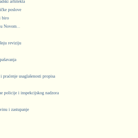
adski arhitekta
ičke poslove
 biro
 u Novom...
šnju reviziju
spašavanja
 i praćenje usaglašenosti propisa
 policije i inspekcijskog nadzora
vinu i zastupanje