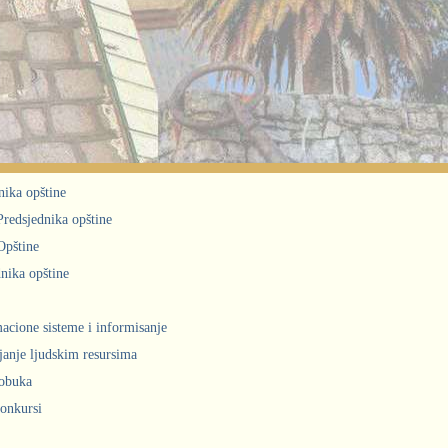
nika opštine
 Predsjednika opštine
Opštine
nika opštine
acione sisteme i informisanje
janje ljudskim resursima
obuka
konkursi