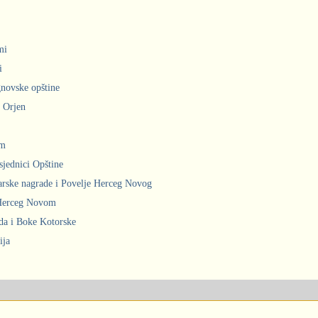
mi
i
gnovske opštine
i Orjen
om
sjednici Opštine
arske nagrade i Povelje Herceg Novog
 Herceg Novom
ada i Boke Kotorske
ija