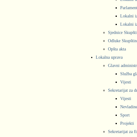
Parlament
Lokalni i
Lokalni i
Sjednice Skupšt
Odluke Skupštin
Opšta akta
Lokalna uprava
Glavni administr
Služba gl
Vijesti
Sekretarijat za 
Vijesti
Nevladine
Sport
Projekti
Sekretarijat za f