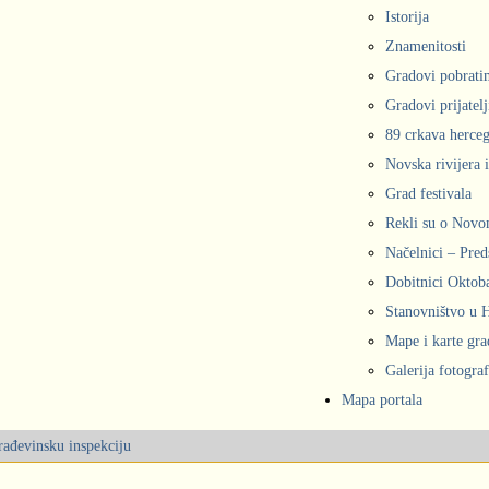
Istorija
Znamenitosti
Gradovi pobrati
Gradovi prijatelj
89 crkava herce
Novska rivijera 
Grad festivala
Rekli su o Nov
Načelnici – Pred
Dobitnici Oktob
Stanovništvo u
Mape i karte gr
Galerija fotograf
Mapa portala
građevinsku inspekciju