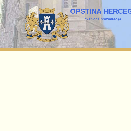
OPŠTINA HERCEG
zvanična prezentacija