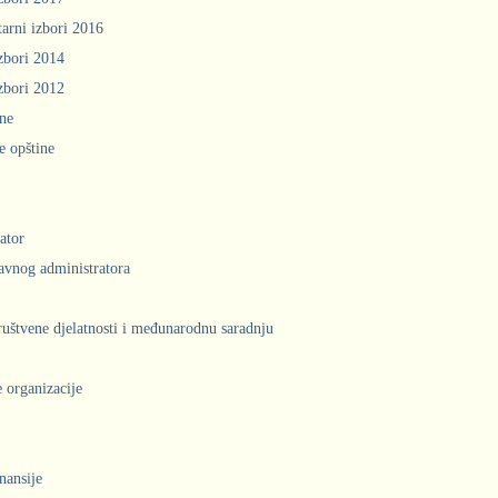
arni izbori 2016
zbori 2014
zbori 2012
ine
e opštine
ator
avnog administratora
društvene djelatnosti i međunarodnu saradnju
 organizacije
inansije