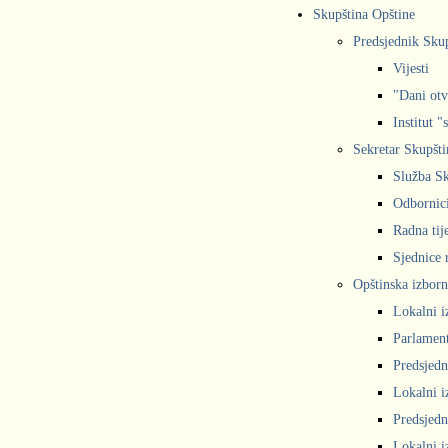
Skupština Opštine
Predsjednik Sku
Vijesti
"Dani otv
Institut "
Sekretar Skupšti
Služba Sk
Odbornic
Radna tij
Sjednice r
Opštinska izborn
Lokalni i
Parlament
Predsjedn
Lokalni i
Predsjedn
Lokalni i