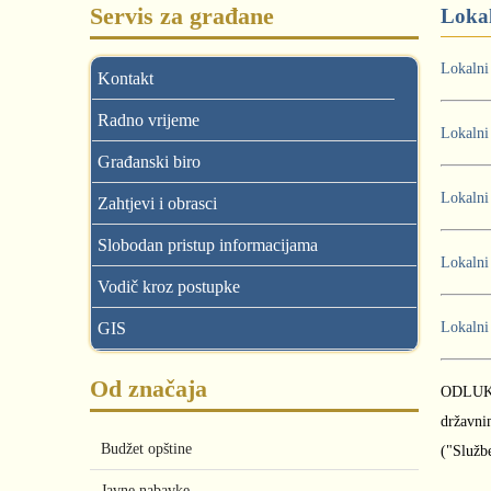
Servis za građane
Lokal
Lokalni 
Kontakt
Radno vrijeme
Lokalni
Građanski biro
Lokalni
Zahtjevi i obrasci
Slobodan pristup informacijama
Lokalni
Vodič kroz postupke
GIS
Lokalni
Od značaja
ODLUKA 
državni
Budžet opštine
("Službe
Javne nabavke