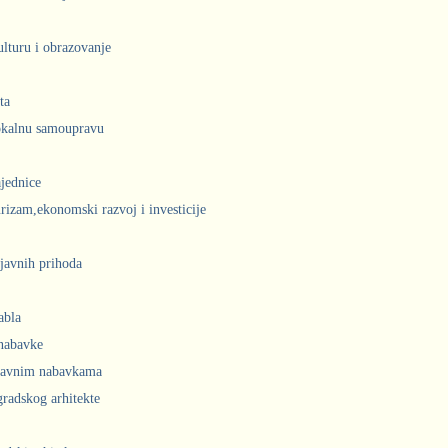
ulturu i obrazovanje
ta
lokalnu samoupravu
jednice
urizam,ekonomski razvoj i investicije
javnih prihoda
abla
 nabavke
 javnim nabavkama
radskog arhitekte