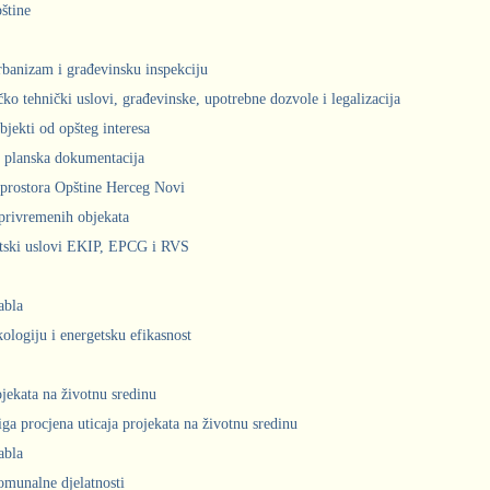
štine
urbanizam i građevinsku inspekciju
čko tehnički uslovi, građevinske, upotrebne dozvole i legalizacija
bjekti od opšteg interesa
 planska dokumentacija
prostora Opštine Herceg Novi
privremenih objekata
ntski uslovi EKIP, EPCG i RVS
abla
kologiju i energetsku efikasnost
ojekata na životnu sredinu
iga procjena uticaja projekata na životnu sredinu
abla
komunalne djelatnosti