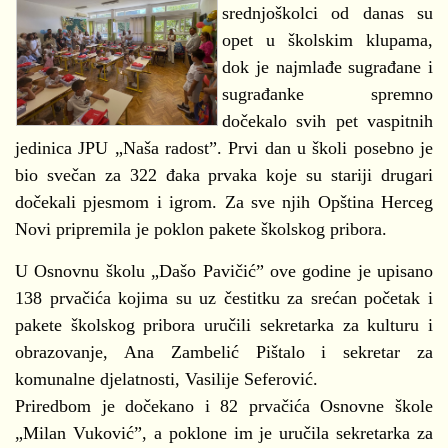
srednjoškolci od danas su
opet u školskim klupama,
dok je najmlađe sugrađane i
sugrađanke spremno
dočekalo svih pet vaspitnih
jedinica JPU „Naša radost”. Prvi dan u školi posebno je
bio svečan za 322 đaka prvaka koje su stariji drugari
dočekali pjesmom i igrom. Za sve njih Opština Herceg
Novi pripremila je poklon pakete školskog pribora.
U Osnovnu školu „Dašo Pavičić” ove godine je upisano
138 prvačića kojima su uz čestitku za srećan početak i
pakete školskog pribora uručili sekretarka za kulturu i
obrazovanje, Ana Zambelić Pištalo i sekretar za
komunalne djelatnosti, Vasilije Seferović.
Priredbom je dočekano i 82 prvačića Osnovne škole
„Milan Vuković”, a poklone im je uručila sekretarka za