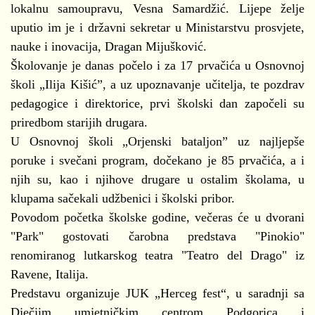
lokalnu samoupravu, Vesna Samardžić. Lijepe želje
uputio im je i državni sekretar u Ministarstvu prosvjete,
nauke i inovacija, Dragan Mijušković.
Školovanje je danas počelo i za 17 prvačića u Osnovnoj
školi „Ilija Kišić”, a uz upoznavanje učitelja, te pozdrav
pedagogice i direktorice, prvi školski dan započeli su
priredbom starijih drugara.
U Osnovnoj školi „Orjenski bataljon” uz najljepše
poruke i svečani program, dočekano je 85 prvačića, a i
njih su, kao i njihove drugare u ostalim školama, u
klupama sačekali udžbenici i školski pribor.
Povodom početka školske godine, večeras će u dvorani
"Park" gostovati čarobna predstava "Pinokio"
renomiranog lutkarskog teatra "Teatro del Drago" iz
Ravene, Italija.
Predstavu organizuje JUK „Herceg fest“, u saradnji sa
Dječjim umjetničkim centrom Podgorica i