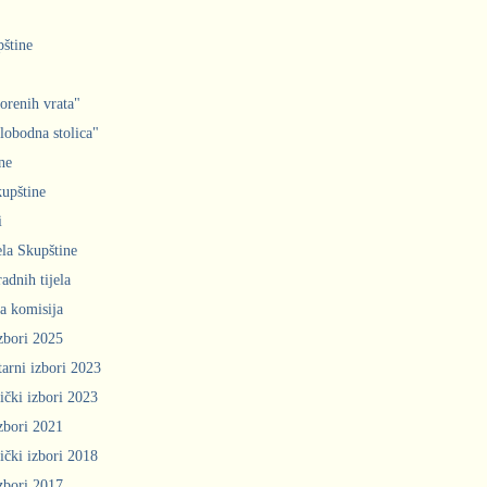
pštine
orenih vrata"
slobodna stolica"
ne
upštine
i
ela Skupštine
adnih tijela
a komisija
zbori 2025
arni izbori 2023
ički izbori 2023
zbori 2021
ički izbori 2018
zbori 2017