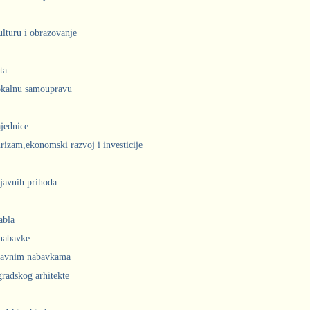
ulturu i obrazovanje
ta
lokalnu samoupravu
jednice
urizam,ekonomski razvoj i investicije
javnih prihoda
abla
 nabavke
 javnim nabavkama
radskog arhitekte