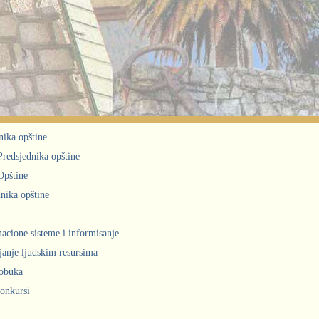
nika opštine
 Predsjednika opštine
Opštine
nika opštine
acione sisteme i informisanje
janje ljudskim resursima
obuka
konkursi