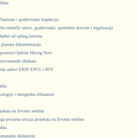
štine
urbanizam i građevinsku inspekciju
čko tehnički uslovi, građevinske, upotrebne dozvole i legalizacija
bjekti od opšteg interesa
 planska dokumentacija
prostora Opštine Herceg Novi
privremenih objekata
ntski uslovi EKIP, EPCG i RVS
abla
kologiju i energetsku efikasnost
ojekata na životnu sredinu
iga procjena uticaja projekata na životnu sredinu
abla
komunalne djelatnosti