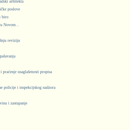
adski arhitekta
ičke poslove
 biro
 u Novom...
šnju reviziju
spašavanja
 i praćenje usaglašenosti propisa
 policije i inspekcijskog nadzora
vinu i zastupanje