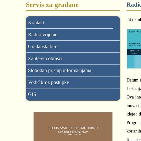
Servis za građane
Radio
24 okto
Kontakt
Radno vrijeme
Građanski biro
Zahtjevi i obrasci
Slobodan pristup informacijama
Datum i
Vodič kroz postupke
Lokacij
GIS
Ova int
inovaci
ideje i
Program
korisni
finansij