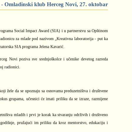
 - Omladinski klub Herceg Novi, 27. oktobar
ograma Social Impact Award (SIA) i u partnerstvu sa Opštinom
radionicu za mlade pod nazivom „Kreativna laboratorija - put ka
inatorska SIA programa Jelena Kavarić.
erceg Novi poziva sve srednjoškolce i učenike devetog razreda
oj radionici.
oji žele da se upoznaju sa osnovama preduzetništva i društvene
fokus grupama, učesnici će imati priliku da se izraze, razmijene
ištva mladih i prvi je korak ka stvaranju održivih i društveno
 godišnje, pružajući im priliku da kroz mentorstvo, edukaciju i