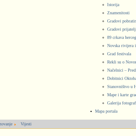
Istorija
Znamenitosti
Gradovi pobrati
Gradovi prijatelj
89 crkava herce
Novska rivijera 
Grad festivala
Rekli su o Nov
Načelnici – Pred
Dobitnici Oktob
Stanovništvo u
Mape i karte gr
Galerija fotograf
Mapa portala
azovanje
Vijesti