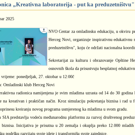
nica „Kreativna laboratorija - put ka preduzetništvu"
bar 2025
NVO Centar za omladinsku edukaciju, u okviru pr
Herceg Novi, organizuje inspirativnu edukativnu 
preduzetništvu", koju će održati nacionalna koord
Sekretarijat za kulturu i obrazovanje Opštine H
osnovnih škola da prisustvuju besplatnoj edukativn
 vrijeme: ponedjeljak, 27. oktobar u 12:00č
a: Omladinski klub Herceg Novi
eraktivna radionica namijenjena je svim mladima uzrasta od 14 do 30 godina k
je na kreativan i praktičan način. Kroz simulaciju pokretanja biznisa i rad u 
 doprinesu kreiranju novog programa usmjerenog ka mladima u svom gradu.
 SIA predstavlja vodeću međunarodnu platformu za razvoj društvenog preduzetn
h biznisa. Inicijativa je prisutna u 20 zemalja i okuplja preko 12.000 mladih
sku podršku razvijaju svoje ideje i transformišu svoje zajednice.