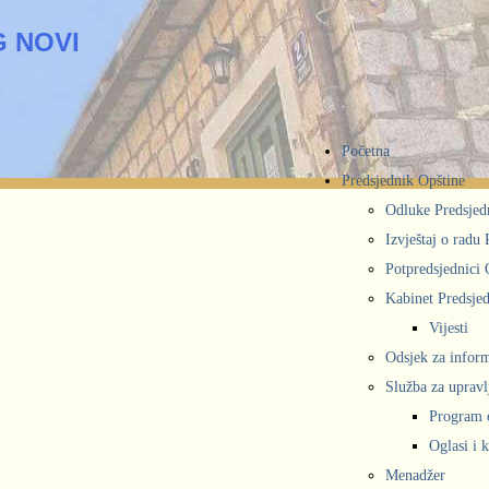
 NOVI
Početna
Predsjednik Opštine
Odluke Predsjed
Izvještaj o radu
Potpredsjednici 
Kabinet Predsjed
Vijesti
Odsjek za inform
Služba za upravl
Program 
Oglasi i 
Menadžer