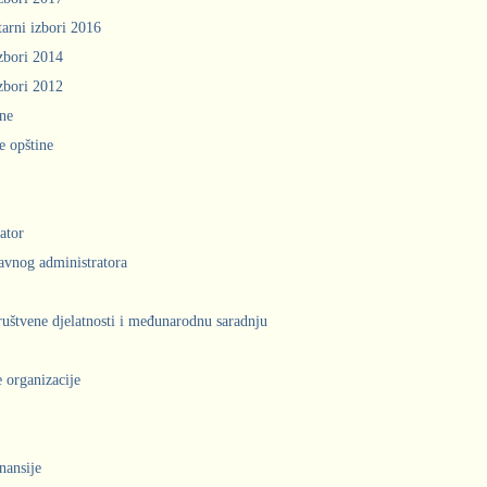
arni izbori 2016
zbori 2014
zbori 2012
ine
e opštine
ator
avnog administratora
društvene djelatnosti i međunarodnu saradnju
 organizacije
inansije