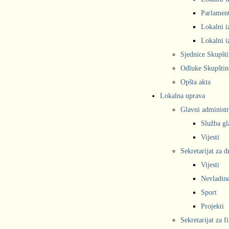
Parlament
Lokalni i
Lokalni i
Sjednice Skupšt
Odluke Skupštin
Opšta akta
Lokalna uprava
Glavni administr
Služba gl
Vijesti
Sekretarijat za 
Vijesti
Nevladine
Sport
Projekti
Sekretarijat za f