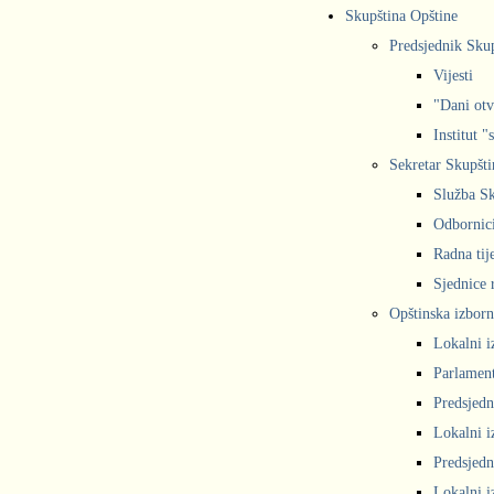
Skupština Opštine
Predsjednik Sku
Vijesti
"Dani otv
Institut "
Sekretar Skupšti
Služba Sk
Odbornic
Radna tij
Sjednice r
Opštinska izborn
Lokalni i
Parlament
Predsjedn
Lokalni i
Predsjedn
Lokalni i