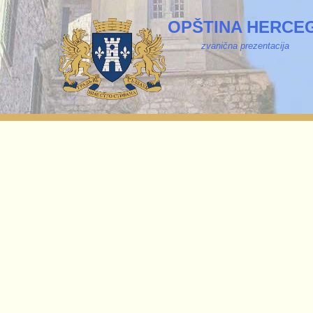
OPŠTINA HERCEG
zvanična prezentacija