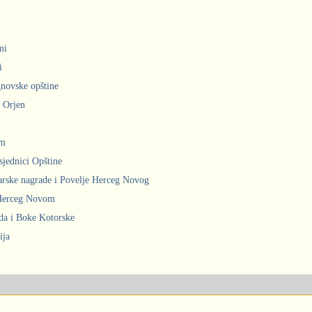
mi
i
gnovske opštine
i Orjen
om
sjednici Opštine
arske nagrade i Povelje Herceg Novog
 Herceg Novom
ada i Boke Kotorske
ija