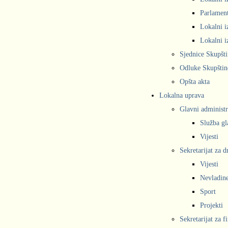
Parlament
Lokalni i
Lokalni i
Sjednice Skupšt
Odluke Skupštin
Opšta akta
Lokalna uprava
Glavni administr
Služba gl
Vijesti
Sekretarijat za 
Vijesti
Nevladine
Sport
Projekti
Sekretarijat za f