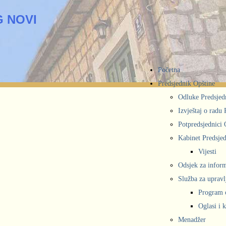
 NOVI
Početna
Predsjednik Opštine
Odluke Predsjed
Izvještaj o radu
Potpredsjednici 
Kabinet Predsjed
Vijesti
Odsjek za inform
Služba za upravl
Program 
Oglasi i 
Menadžer