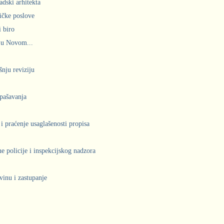
adski arhitekta
ičke poslove
 biro
 u Novom...
šnju reviziju
spašavanja
 i praćenje usaglašenosti propisa
 policije i inspekcijskog nadzora
vinu i zastupanje