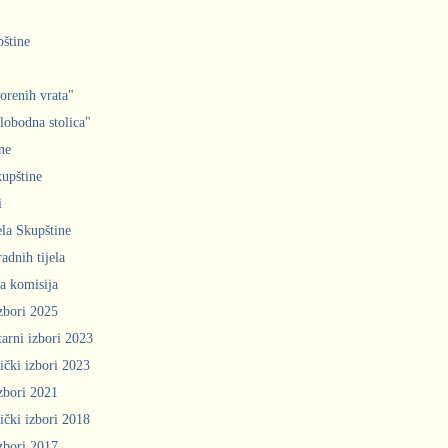
pštine
orenih vrata"
slobodna stolica"
ne
upštine
i
ela Skupštine
adnih tijela
a komisija
zbori 2025
arni izbori 2023
ički izbori 2023
zbori 2021
ički izbori 2018
zbori 2017