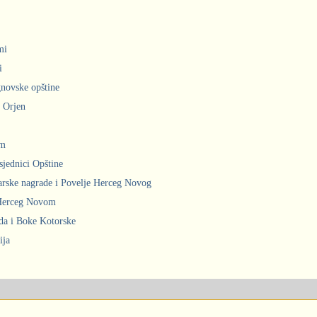
mi
i
gnovske opštine
i Orjen
om
sjednici Opštine
arske nagrade i Povelje Herceg Novog
 Herceg Novom
ada i Boke Kotorske
ija