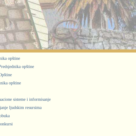
nika opštine
 Predsjednika opštine
Opštine
nika opštine
acione sisteme i informisanje
janje ljudskim resursima
obuka
konkursi