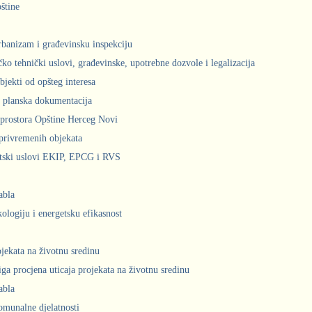
štine
urbanizam i građevinsku inspekciju
čko tehnički uslovi, građevinske, upotrebne dozvole i legalizacija
bjekti od opšteg interesa
 planska dokumentacija
prostora Opštine Herceg Novi
privremenih objekata
ntski uslovi EKIP, EPCG i RVS
abla
kologiju i energetsku efikasnost
ojekata na životnu sredinu
iga procjena uticaja projekata na životnu sredinu
abla
komunalne djelatnosti