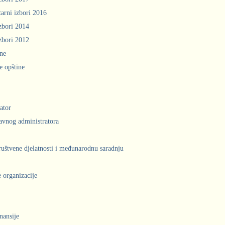
arni izbori 2016
zbori 2014
zbori 2012
ine
e opštine
ator
avnog administratora
društvene djelatnosti i međunarodnu saradnju
 organizacije
inansije