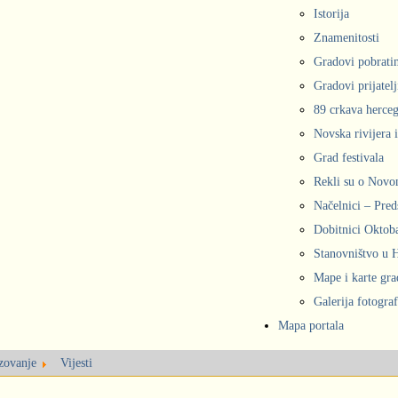
Istorija
Znamenitosti
Gradovi pobrati
Gradovi prijatelj
89 crkava herce
Novska rivijera 
Grad festivala
Rekli su o Nov
Načelnici – Pred
Dobitnici Oktob
Stanovništvo u
Mape i karte gr
Galerija fotograf
Mapa portala
azovanje
Vijesti