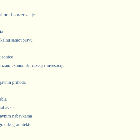
ulturu i obrazovanje
ta
lokalnu samoupravu
jednice
urizam,ekonomski razvoj i investicije
javnih prihoda
abla
 nabavke
 javnim nabavkama
radskog arhitekte